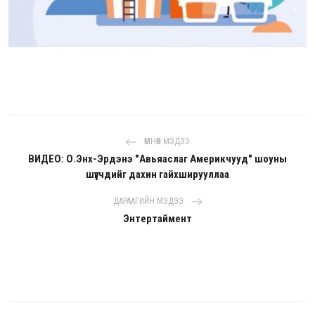
ӨМНӨХ МЭДЭЭ
ВИДЕО: О.Энх-Эрдэнэ "Авьяаслаг Америкчууд" шоуны
шүүгчдийг дахин гайхширууллаа
ДАРААГИЙН МЭДЭЭ
Энтертаймент