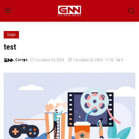
Спорт
Улс төр
test
Нийгэм
Сэтгүүлч
1-р сарын 24, 2024
1-р сарын 25, 2024 - 11:52
0
Энтертайнмент
Эдийн засаг
Live
Гадаад мэдээ
People