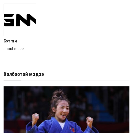
Сэтгүүлч
about meee
Холбоотой мэдээ