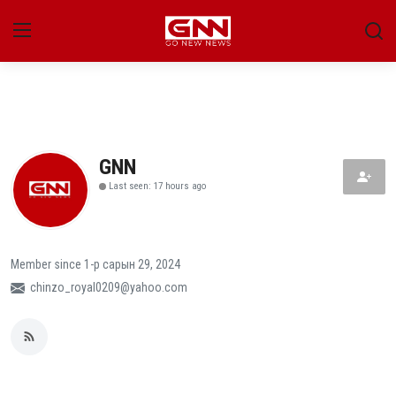
Улс төр
Нийгэм
GNN
Last seen: 17 hours ago
Энтертайнмент
Эдийн засаг
Member since 1-р сарын 29, 2024
Live
chinzo_royal0209@yahoo.com
Гадаад мэдээ
People