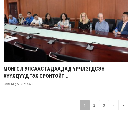
МОНГОЛ УЛСААС ГАДААДАД ҮРЧЛЭГДСЭН
ХҮҮХДҮҮД “ЭХ ОРОНТОЙГ...
GNN
Aug 5, 2026
0
1
2
3
›
»