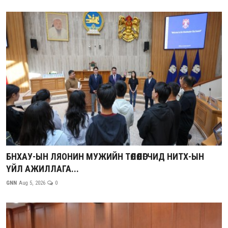
БНХАУ-ЫН ЛЯОНИН МУЖИЙН ТӨЛӨӨЛӨГЧИД НИТХ-ЫН
ҮЙЛ АЖИЛЛАГА...
GNN
Aug 5, 2026
0