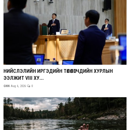
НИЙСЛЭЛИЙН ИРГЭДИЙН ТӨЛӨӨЛӨГЧДИЙН ХУРЛЫН
ЭЭЛЖИТ VIII ХУ...
GNN
Aug 6, 2026
0