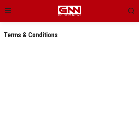
Terms & Conditions
Улс төр
Нийгэм
Энтертайнмент
Эдийн засаг
Live
Гадаад мэдээ
People