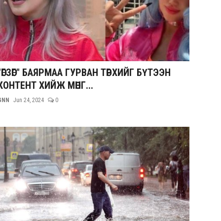
"ӨГЗӨГ" БАЯРМАА ГУРВАН ТӨРХИЙГ БҮТЭЭН
КОНТЕНТ ХИЙЖ МӨНГ...
GNN
Jun 24, 2024
0