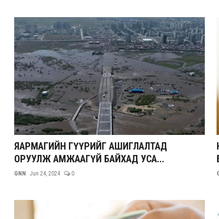
ЯАРМАГИЙН ГҮҮРИЙГ АШИГЛАЛТАД
ОРУУЛЖ АМЖААГҮЙ БАЙХАД УСА...
GNN
Jun 24, 2024
0