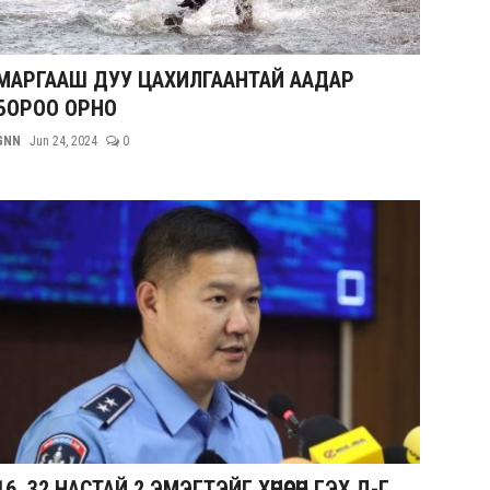
МАРГААШ ДУУ ЦАХИЛГААНТАЙ ААДАР
БОРОО ОРНО
GNN
Jun 24, 2024
0
16, 32 НАСТАЙ 2 ЭМЭГТЭЙГ ХӨНӨӨСӨН ГЭХ Д-Г