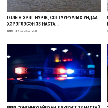
ГОЛЫН ЭРЭГ НУРЖ, СОГТУУРУУЛАХ УНДАА
ХЭРЭГЛЭСЭН 38 НАСТА...
GNN
Jun 24, 2024
0
ӨНӨӨДӨР СОНГИНОХАЙРХАН ДҮҮРЭГТ 13 НАСТАЙ