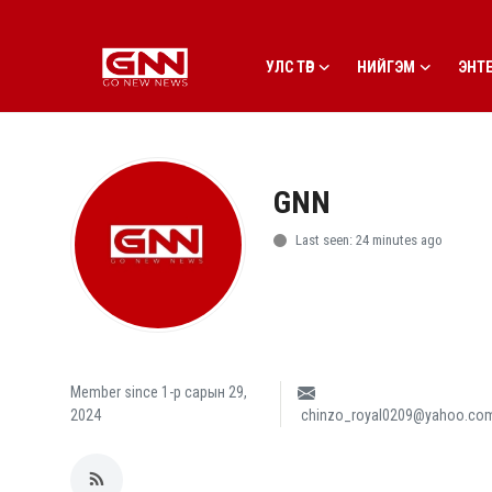
УЛС ТӨР
НИЙГЭМ
ЭНТ
Улс төр
Нийгэм
GNN
Энтертайнмент
Last seen: 24 minutes ago
Эдийн засаг
Live
Гадаад мэдээ
Member since 1-р сарын 29,
2024
chinzo_royal0209@yahoo.co
People