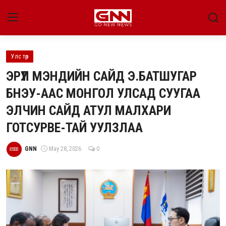
Улс төр
Улс төр
ЭРҮҮЛ МЭНДИЙН САЙД Э.БАТШУГАР
Нийгэм
БНЭУ-ААС МОНГОЛ УЛСАД СУУГАА
ЭЛЧИН САЙД АТУЛ МАЛХАРИ
Энтертайнмент
ГОТСУРВЕ-ТАЙ УУЛЗЛАА
Эдийн засаг
GNN
May 28, 2026
0
Live
Гадаад мэдээ
People