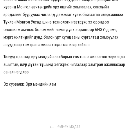
хүрээнд Монгол өвчтөнүүдийн эрх ашгийг хамгаалах, санхүүгийн
эрсдэлийг бууруулах чиглэлд дэмжлэг хүсэж байгаагаа илэрхийллээ.
Түүнчлэн Монгол Улсад шинэ технологи нэвтрүүлж, эх орондоо
оношилж эмчлэх боломжийг нэмэгдүүлэх зорилгоор БНЭУ-д эмч,
мэргэжилтнүүдийг дунд болон урт хугацааны сургалтад хамруулах
асуудлаар хамтран ажиллах хүсэлтээ илэрхийлэв.
Талууд цаашид эрүүл мэндийн салбарын хамтын ажиллагааг харилцан
ашигтай, илүү үр дүнтэй түвшинд хөгжүүлэх чиглэлээр хамтран ажиллахаар
санал нэгдлээ.
Эх сурвалж: Эрүүл мэндийн яам
ӨМНӨХ МЭДЭЭ