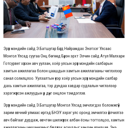
Эрүүл мэндийн сайд Э.Батшугар Бүгд Найрамдах Энэтхэг Улсаас
Монгол Улсад суугаа Онц бөгөөд Бүрэн эрхт Элчин сайд Атул Малхари
Готсурвег хүлээн авч уулзан, хоёр улсын эрүүл мэндийн салбарын
хамтын ажиллагаа болон цаашдын хамтын ажиллагааны чиглэлээр
санал солилцлоо. Уулзалтын үеэр хоёр улсын эрүүл мэндийн салбар
дахь хамтын ажиллагаа, тэр дундаа хавдар судлалын чиглэлээр
хэрэгжүүлсэн ажлуудын үр дүнг онцлон тэмдэглэв.
Эрүүл мэндийн сайд Э.Батшугар Монгол Улсад эмчлэгдэх боломжгүй
зарим өвчний улмаас иргэд БНЭУ зэрэг улс оронд эмчилгээ үйлчилгээ
авч байгааг дурдаж, өвчтөн шилжүүлэх албан ёсны тогтолцоо, хамтын
ажиллагааны механизмыг бүрдүүлэх асуудлыг хөндөн ярилцав. Энэ