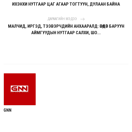
ИХЭНХИ НУТГААР ЦАГ АГААР ТОГТУУН, ДУЛААН БАЙНА
ДАРААГИЙН МЭДЭЭ
МАЛЧИД, ИРГЭД, ТЭЭВЭРЧДИЙН АНХААРАЛД: ӨНӨӨДӨР БАРУУН
АЙМГУУДЫН НУТГААР САЛХИ, ШО...
GNN