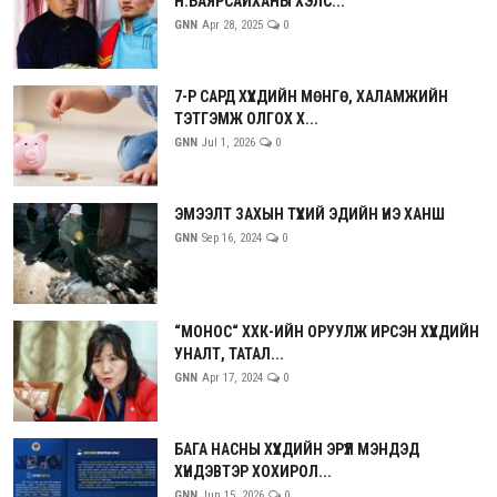
Н.БАЯРСАЙХАНЫ ХЭЛС...
GNN
Apr 28, 2025
0
7-Р САРД ХҮҮХДИЙН МӨНГӨ, ХАЛАМЖИЙН
ТЭТГЭМЖ ОЛГОХ Х...
GNN
Jul 1, 2026
0
ЭМЭЭЛТ ЗАХЫН ТҮҮХИЙ ЭДИЙН ҮНЭ ХАНШ
GNN
Sep 16, 2024
0
“МОНОС“ ХХК-ИЙН ОРУУЛЖ ИРСЭН ХҮҮХДИЙН
УНАЛТ, ТАТАЛ...
GNN
Apr 17, 2024
0
БАГА НАСНЫ ХҮҮХДИЙН ЭРҮҮЛ МЭНДЭД
ХҮНДЭВТЭР ХОХИРОЛ...
GNN
Jun 15, 2026
0