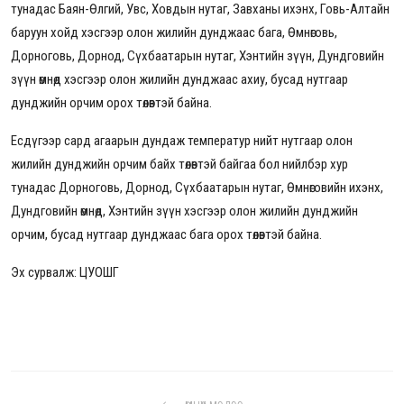
тунадас Баян-Өлгий, Увс, Ховдын нутаг, Завханы ихэнх, Говь-Алтайн
баруун хойд хэсгээр олон жилийн дунджаас бага, Өмнөговь,
Дорноговь, Дорнод, Сүхбаатарын нутаг, Хэнтийн зүүн, Дундговийн
зүүн өмнөд хэсгээр олон жилийн дунджаас ахиу, бусад нутгаар
дунджийн орчим орох төлөвтэй байна.
Есдүгээр сард агаарын дундаж температур нийт нутгаар олон
жилийн дунджийн орчим байх төлөвтэй байгаа бол нийлбэр хур
тунадас Дорноговь, Дорнод, Сүхбаатарын нутаг, Өмнөговийн ихэнх,
Дундговийн өмнөд, Хэнтийн зүүн хэсгээр олон жилийн дунджийн
орчим, бусад нутгаар дунджаас бага орох төлөвтэй байна.
Эх сурвалж: ЦУОШГ