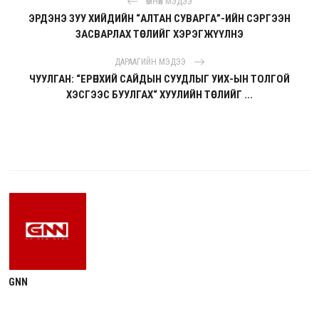
ӨМНӨХ МЭДЭЭ
ЭРДЭНЭ ЗУУ ХИЙДИЙН “АЛТАН СУВАРГА”-ИЙН СЭРГЭЭН
ЗАСВАРЛАХ ТӨСЛИЙГ ХЭРЭГЖҮҮЛНЭ
ДАРААГИЙН МЭДЭЭ
ЧУУЛГАН: “ЕРӨНХИЙ САЙДЫН СУУДЛЫГ УИХ-ЫН ТОЛГОЙ
ХЭСГЭЭС БУУЛГАХ“ ХУУЛИЙН ТӨСЛИЙГ ...
GNN