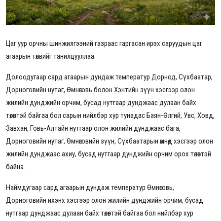
Цаг уур орчны шинжилгээний газраас гаргасан ирэх саруудын цаг
агаарын төлвийг танилцууллаа.
Долоодугаар сард агаарын дундаж температур Дорнод, Сүхбаатар,
Дорноговийн нутаг, Өмнөговь болон Хэнтийн зүүн хэсгээр олон
жилийн дунджийн орчим, бусад нутгаар дунджаас дулаан байх
төлөвтэй байгаа бол сарын нийлбэр хур тунадас Баян-Өлгий, Увс, Ховд,
Завхан, Говь-Алтайн нутгаар олон жилийн дунджаас бага,
Дорноговийн нутаг, Өмнөговийн зүүн, Сүхбаатарын өмнөд хэсгээр олон
жилийн дунджаас ахиу, бусад нутгаар дунджийн орчим орох төлөвтэй
байна.
Наймдугаар сард агаарын дундаж температур Өмнөговь,
Дорноговийн ихэнх хэсгээр олон жилийн дунджийн орчим, бусад
нутгаар дунджаас дулаан байх төлөвтэй байгаа бол нийлбэр хур