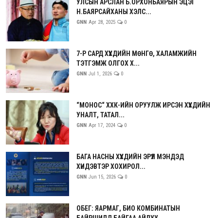
УЛСЫН АРСЛАН Б.ОРХОНБАЯРЫН ЭЦЭГ
Н.БАЯРСАЙХАНЫ ХЭЛС...
GNN
Apr 28, 2025
0
7-Р САРД ХҮҮХДИЙН МӨНГӨ, ХАЛАМЖИЙН
ТЭТГЭМЖ ОЛГОХ Х...
GNN
Jul 1, 2026
0
“МОНОС“ ХХК-ИЙН ОРУУЛЖ ИРСЭН ХҮҮХДИЙН
УНАЛТ, ТАТАЛ...
GNN
Apr 17, 2024
0
БАГА НАСНЫ ХҮҮХДИЙН ЭРҮҮЛ МЭНДЭД
ХҮНДЭВТЭР ХОХИРОЛ...
GNN
Jun 15, 2026
0
ОБЕГ: ЯАРМАГ, БИО КОМБИНАТЫН
БАЙРШИЛД БАЙГАА АЙЛУУ...