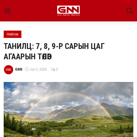
Нийгэм
Улс төр
ТАНИЛЦ: 7, 8, 9-Р САРЫН ЦАГ
Нийгэм
АГААРЫН ТӨЛӨВ
Энтертайнмент
GNN
Jun 2, 2026
0
Эдийн засаг
Live
Гадаад мэдээ
People