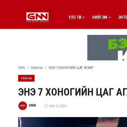
УЛС ТӨР
НИЙГЭМ
ЭНТ
Улс төр
Нийгэм
Энтертайнмент
GNN
Нийгэм
ЭНЭ 7 ХОНОГИЙН ЦАГ АГААР
Эдийн засаг
Нийгэм
Live
ЭНЭ 7 ХОНОГИЙН ЦАГ А
Гадаад мэдээ
GNN
Mar 4, 2024
People