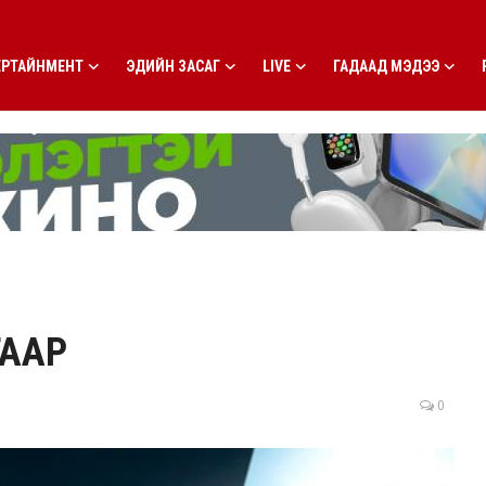
ЕРТАЙНМЕНТ
ЭДИЙН ЗАСАГ
LIVE
ГАДААД МЭДЭЭ
ГААР
0