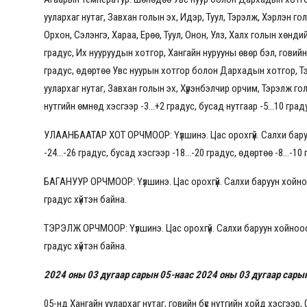
уулархаг нутаг, Завхан голын эх, Идэр, Туул, Тэрэлж, Хэрлэн гол
Орхон, Сэлэнгэ, Хараа, Ерөө, Туул, Онон, Улз, Халх голын хөндийг
градус, Их нууруудын хотгор, Хангайн нурууны өвөр бэл, говийн бү
градус, өдөртөө Увс нуурын хотгор болон Дархадын хотгор, Тэс
уулархаг нутаг, Завхан голын эх, Хүрэнбэлчир орчим, Тэрэлж гол
нутгийн өмнөд хэсгээр -3...+2 градус, бусад нутгаар -5...10 град
УЛААНБААТАР ХОТ ОРЧМООР: Үүлшинэ. Цас орохгүй. Салхи бар
-24...-26 градус, бусад хэсгээр -18...-20 градус, өдөртөө -8...-10
БАГАНУУР ОРЧМООР: Үүлшинэ. Цас орохгүй. Салхи баруун хойноос
градус хүйтэн байна.
ТЭРЭЛЖ ОРЧМООР: Үүлшинэ. Цас орохгүй. Салхи баруун хойноос с
градус хүйтэн байна.
2024 оны 03 дугаар сарын 05-наас 2024 оны 03 дугаар сарын
05-нд Хангайн уулархаг нутаг, говийн бүс нутгийн хойд хэсгээр, 0