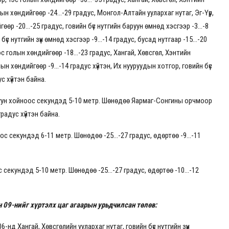
ын хөндийгөөр -24...-29 градус, Монгол-Алтайн уулархаг нутаг, Эг-Үүр,
өөр -20...-25 градус, говийн бүс нутгийн баруун өмнөд хэсгээр -3...-8
с нутгийн зүүн өмнөд хэсгээр -9...-14 градус, бусад нутгаар -15...-20
 голын хөндийгөөр -18...-23 градус, Хангай, Хөвсгөл, Хэнтийн
ын хөндийгөөр -9...-14 градус хүйтэн, Их нууруудын хотгор, говийн бүс
ус хүйтэн байна.
уун хойноос секундэд 5-10 метр. Шөнөдөө Яармаг-Сонгины орчмоор
 градус хүйтэн байна.
 секундэд 6-11 метр. Шөнөдөө -25...-27 градус, өдөртөө -9...-11
екундэд 5-10 метр. Шөнөдөө -25...-27 градус, өдөртөө -10...-12
 09-нийг хүртэлх цаг агаарын урьдчилсан төлөв:
6-нд Хангай, Хөвсгөлийн уулархаг нутаг, говийн бүс нутгийн зүүн