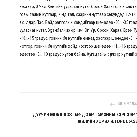
хэсгээр, 07-нд Хэнтийн уулархаг нутаг болон Халх голын сав г
говь, талын нутгаар, 7-нд тал, хээрийн нутгаар секундэд 12-14
эх, Идэр, Тэс, Байдраг голын хөндийгөөр шөнөдөө -30...-35 граду
уулархаг нутаг, Хүрэнбэлчир орчим, Эг, Үүр, Орхон, Хараа, Ерөө, 
-10...-15 градус, говийн бүс нутгийн өмнөд хэсгээр шөнөдөө -6...
хотгор, говийн бүс нутгийн хойд хэсгээр шөнөдөө -11...-16 граду
өдөртөө -5...-10 градус хүйтэн байна. Хугацааны сүүлчээр хүйтний 
ӨМНӨХ МЭДЭ
ДУУЧИН MORNINGSTAR-Д ХАР ТАМХИНЫ ХЭРГЭЭР 
ЖИЛИЙН ХОРИХ ЯЛ ОНООЖЭ