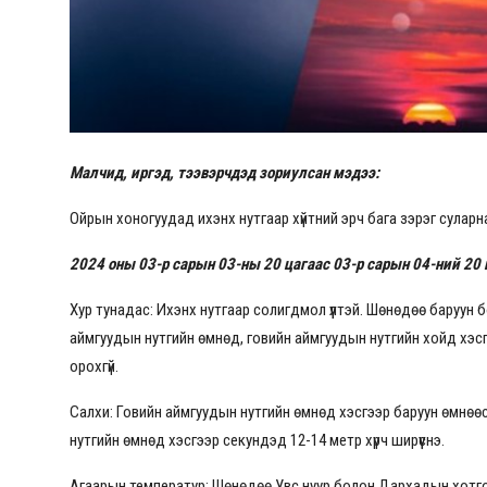
Малч­ид, иргэд, тээвэрчдэд зориулсан мэдээ:
Ойрын хоногуудад ихэнх нутгаар хүйтний эрч бага зэрэг суларн
2024 оны 03-р сарын 03-ны 20 цагаас 03-р сарын 04-ний 20 
Хур тунадас: Ихэнх нутгаар солигдмол үүлтэй. Шөнөдөө баруун 
аймгуудын нутгийн өмнөд, говийн аймгуудын нутгийн хойд хэсг
орохгүй.
Салхи: Говийн аймгуудын нутгийн өмнөд хэсгээр баруун өмнөөс
нутгийн өмнөд хэсгээр секундэд 12-14 метр хүрч ширүүснэ.
Агаарын температур: Шөнөдөө Увс нуур болон Дархадын хотгор, 