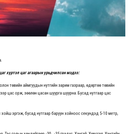
а.
цаг хүртэл цаг агаарын урьдчилсан мэдээ:
болон төвийн аймгуудын нутгийн зарим газраар, өдөртөө төвийн
ээр цас орж, зөөлөн цасан шуурга шуурна. Бусад нутгаар цас
 хойш эргэж, бусад нутгаар баруун хойноос секундэд 5-10 метр,
Тэс голын хөндийгөөр -30...-35 градус, Хангай, Хөвсгөл, Хэнтийн