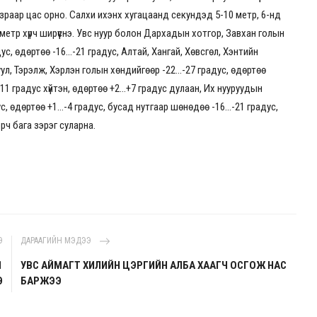
азраар цас орно. Салхи ихэнх хугацаанд секундэд 5-10 метр, 6-нд
 метр хүрч ширүүснэ. Увс нуур болон Дархадын хотгор, Завхан голын
с, өдөртөө -16...-21 градус, Алтай, Хангай, Хөвсгөл, Хэнтийн
Туул, Тэрэлж, Хэрлэн голын хөндийгөөр -22...-27 градус, өдөртөө
-11 градус хүйтэн, өдөртөө +2...+7 градус дулаан, Их нууруудын
с, өдөртөө +1...-4 градус, бусад нутгаар шөнөдөө -16...-21 градус,
эрч бага зэрэг суларна.
Э
ДАРААГИЙН МЭДЭЭ
1
УВС АЙМАГТ ХИЛИЙН ЦЭРГИЙН АЛБА ХААГЧ ОСГОЖ НАС
Э
БАРЖЭЭ