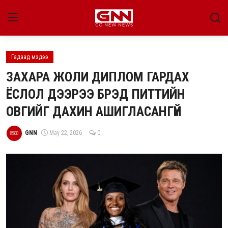
Гадаад мэдээ
Улс төр
ЗАХАРА ЖОЛИ ДИПЛОМ ГАРДАХ
Нийгэм
ЁСЛОЛ ДЭЭРЭЭ БРЭД ПИТТИЙН
ОВГИЙГ ДАХИН АШИГЛАСАНГҮЙ
Энтертайнмент
Эдийн засаг
GNN
May 22, 2026
0
Live
Гадаад мэдээ
People