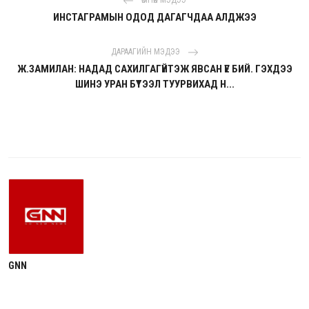
ӨМНӨХ МЭДЭЭ
ИНСТАГРАМЫН ОДОД ДАГАГЧДАА АЛДЖЭЭ
ДАРААГИЙН МЭДЭЭ
Ж.ЗАМИЛАН: НАДАД САХИЛГАГҮЙТЭЖ ЯВСАН ҮЕ БИЙ. ГЭХДЭЭ
ШИНЭ УРАН БҮТЭЭЛ ТУУРВИХАД Н...
GNN