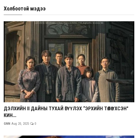
Холбоотой мэдээ
ДЭЛХИЙН II ДАЙНЫ ТУХАЙ ӨГҮҮЛЭХ “ЭРХИЙН ТӨЛӨӨ ҮХСЭН"
КИН...
GNN
Aug 20, 2025
0