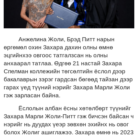
Анжелина Жоли, Брэд Питт нарын
өргөмөл охин Захара дахин олны өмнө
эцгийнхээ овгоос татгалзсан нь олны
анхаарал татлаа. Өдгөө 21 настай Захара
Спелман коллежийн төгсөлтийн ёслол дээр
бакалаврын зэрэг гардсан бөгөөд тайзан дээр
гарах үед түүний нэрийг Захара Марли Жоли
гэж зарласан байна.
Ёслолын албан ёсны хөтөлбөрт түүнийг
Захара Марли Жоли-Питт гэж бичсэн байсан ч
нэрийг нь дуудах үеэр зөвхөн эхийнх нь овог
болох Жолиг ашиглажээ. Захара өмнө нь 2023