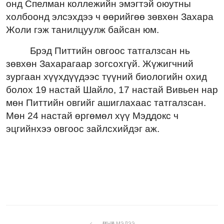
онд Спелман коллежийн эмэгтэй оюутны
холбоонд элсэхдээ ч өөрийгөө зөвхөн Захара
Жоли гэж танилцуулж байсан юм.
Брэд Питтийн овгоос татгалзсан нь
зөвхөн Захарагаар зогсохгүй. Жүжигчний
зургаан хүүхдүүдээс түүний биологийн охид
болох 19 настай Шайло, 17 настай Вивьен нар
мөн Питтийн овгийг ашиглахаас татгалзсан.
Мөн 24 настай өргөмөл хүү Мэддокс ч
эцгийнхээ овгоос зайлсхийдэг аж.