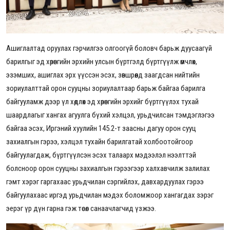
Ашиглалтад оруулах гэрчилгээ олгоогүй боловч барьж дуусаагүй
барилгыг эд хөрөнгийн эрхийн улсын бүртгэлд бүртгүүлж өмчлөх,
эзэмших, ашиглах эрх үүссэн эсэх, зөвшрөөлд заагдсан нийтийн
зориулалттай орон сууцны зориулалтаар барьж байгаа барилга
байгууламж дээр
үл хөдлөх эд хөрөнгийн эрхийг бүртгүүлэх тухай
шаардлагыг хангах агуулга бүхий хэлцэл, урьдчилсан тэмдэглэгээ
байгаа эсэх, Иргэний хуулийн 145.2-т заасны дагуу орон сууц
захиалгын гэрээ, хэлцэл тухайн барилгатай холбоотойгоор
байгуулагдаж, бүртгүүлсэн эсэх талаарх мэдээлэл нээлттэй
болсноор орон сууцны захиалгын гэрээгээр халхавчилж залилах
гэмт хэрэг гаргахаас урьдчилан сэргийлэх, давхардуулах гэрээ
байгуулахаас иргэд урьдчилан мэдэх боломжоор хангагдах зэрэг
эерэг үр дүн гарна гэж төсөл санаачлагчид үзжээ.