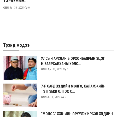
ТЭРБУМЫН...
GNN
Jul 30, 2025
0
Трэнд мэдээ
УЛСЫН АРСЛАН Б.ОРХОНБАЯРЫН ЭЦЭГ
Н.БАЯРСАЙХАНЫ ХЭЛС...
GNN
Apr 28, 2025
0
7-Р САРД ХҮҮХДИЙН МӨНГӨ, ХАЛАМЖИЙН
ТЭТГЭМЖ ОЛГОХ Х...
GNN
Jul 1, 2026
0
“МОНОС“ ХХК-ИЙН ОРУУЛЖ ИРСЭН ХҮҮХДИЙН