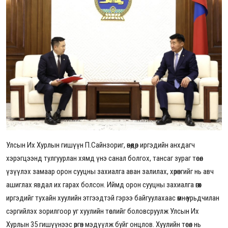
Улсын Их Хурлын гишүүн П.Сайнзориг,
өнөөдөр иргэдийн анхдагч
хэрэгцээнд тулгуурлан хямд үнэ санал болгох, тансаг зураг төсөл
үзүүлэх замаар орон сууцны захиалга аван залилах, хөрөнгийг нь авч
ашиглах явдал их гарах болсон. Иймд орон сууцны захиалга өгөх
иргэдийг тухайн хуулийн этгээдтэй гэрээ байгуулахаас өмнө урьдчилан
сэргийлэх зорилгоор уг хуулийн төслийг боловсруулж Улсын Их
Хурлын 35 гишүүнээс өргөн мэдүүлж буйг
онцлов.
Хуулийн төсөл нь