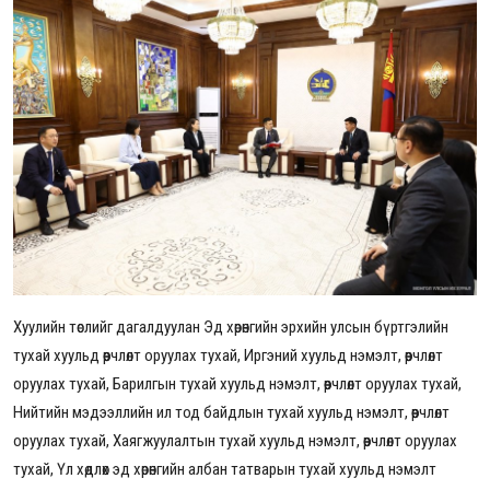
Хуулийн төслийг дагалдуулан
Эд хөрөнгийн эрхийн улсын бүртгэлийн
тухай хуульд өөрчлөлт оруулах тухай, Иргэний хуульд нэмэлт, өөрчлөлт
оруулах тухай, Барилгын тухай хуульд нэмэлт, өөрчлөлт оруулах тухай,
Нийтийн мэдээллийн ил тод байдлын тухай хуульд нэмэлт, өөрчлөлт
оруулах тухай, Хаягжуулалтын тухай хуульд нэмэлт, өөрчлөлт оруулах
тухай, Үл хөдлөх эд хөрөнгийн албан татварын тухай хуульд нэмэлт