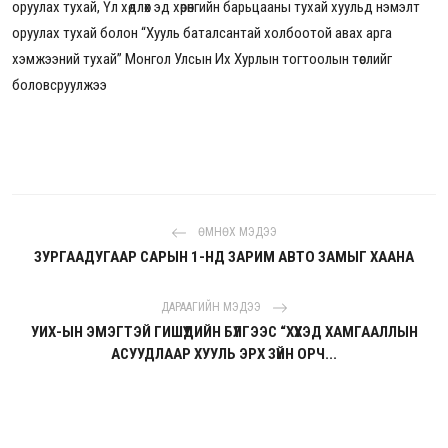
оруулах тухай, Үл хөдлөх эд хөрөнгийн барьцааны тухай хуульд нэмэлт
оруулах тухай болон “Хууль баталсантай холбоотой авах арга
хэмжээний тухай” Монгол Улсын Их Хурлын тогтоолын төслийг
боловсруулжээ
ӨМНӨХ МЭДЭЭ
ЗУРГААДУГААР САРЫН 1-НД ЗАРИМ АВТО ЗАМЫГ ХААНА
ДАРААГИЙН МЭДЭЭ
УИХ-ЫН ЭМЭГТЭЙ ГИШҮҮДИЙН БҮЛГЭЭС “ХҮҮХЭД ХАМГААЛЛЫН
АСУУДЛААР ХУУЛЬ ЭРХ ЗҮЙН ОРЧ...