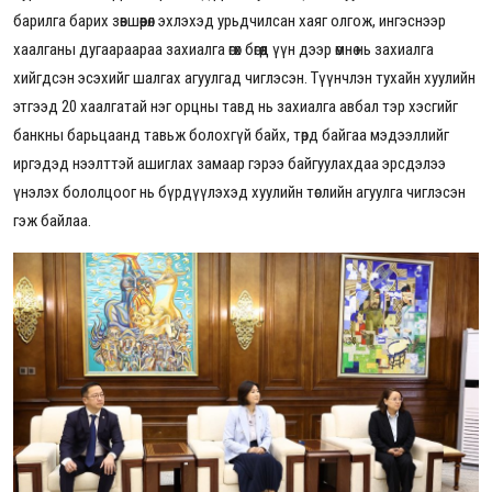
барилга барих зөвшөөрөл эхлэхэд урьдчилсан хаяг олгож, ингэснээр
хаалганы дугаараараа захиалга өгөх бөгөөд үүн дээр өмнө нь захиалга
хийгдсэн эсэхийг шалгах агуулгад чиглэсэн. Түүнчлэн тухайн хуулийн
этгээд 20 хаалгатай нэг орцны тавд нь захиалга авбал тэр хэсгийг
банкны барьцаанд тавьж болохгүй байх, төрд байгаа мэдээллийг
иргэдэд нээлттэй ашиглах замаар гэрээ байгуулахдаа эрсдэлээ
үнэлэх бололцоог нь бүрдүүлэхэд хуулийн төслийн агуулга чиглэсэн
гэж байлаа.