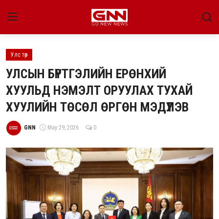
Улс төр
Улс төр
УЛСЫН БҮРТГЭЛИЙН ЕРӨНХИЙ
Нийгэм
ХУУЛЬД НЭМЭЛТ ОРУУЛАХ ТУХАЙ
ХУУЛИЙН ТӨСӨЛ ӨРГӨН МЭДҮҮЛЭВ
Энтертайнмент
Эдийн засаг
GNN
May 29, 2026
0
Live
Гадаад мэдээ
People