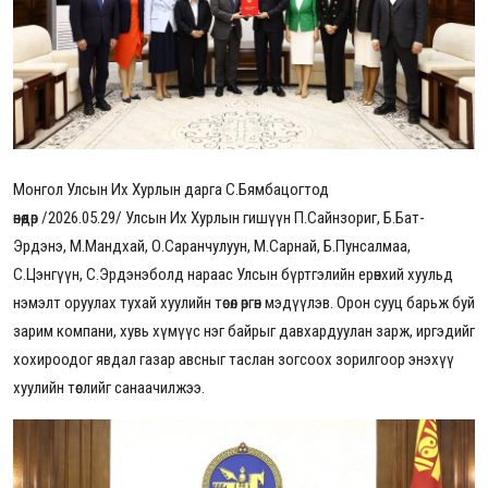
Монгол Улсын Их Хурлын дарга С.Бямбацогтод
өнөөдөр
/2026.05.29/
Улсын Их Хурлын гишүүн П.Сайнзориг, Б.Бат-
Эрдэнэ, М.Мандхай, О.Саранчулуун, М.Сарнай, Б.Пунсалмаа,
С.Цэнгүүн, С.Эрдэнэболд нараас
Улсын бүртгэлийн ерөнхий хуульд
нэмэлт оруулах тухай
хуулийн төсөл өргөн мэдүүлэв. Орон сууц барьж буй
зарим компани, хувь хүмүүс нэг байрыг давхардуулан зарж, иргэдийг
хохироодог явдал газар авсныг таслан зогсоох зорилгоор энэхүү
хуулийн төслийг санаачилжээ.