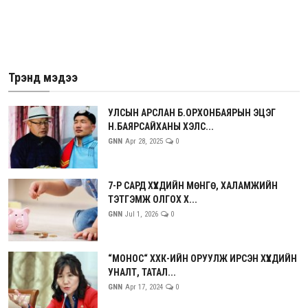
Трэнд мэдээ
УЛСЫН АРСЛАН Б.ОРХОНБАЯРЫН ЭЦЭГ
Н.БАЯРСАЙХАНЫ ХЭЛС...
GNN
Apr 28, 2025
0
7-Р САРД ХҮҮХДИЙН МӨНГӨ, ХАЛАМЖИЙН
ТЭТГЭМЖ ОЛГОХ Х...
GNN
Jul 1, 2026
0
“МОНОС“ ХХК-ИЙН ОРУУЛЖ ИРСЭН ХҮҮХДИЙН
УНАЛТ, ТАТАЛ...
GNN
Apr 17, 2024
0