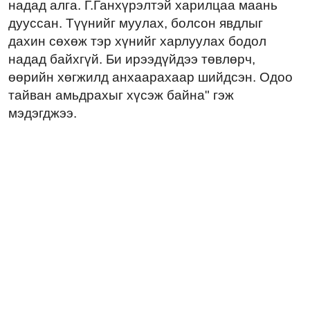
надад алга. Г.Ганхүрэлтэй харилцаа маань
дууссан. Түүнийг муулах, болсон явдлыг
дахин сөхөж тэр хүнийг харлуулах бодол
надад байхгүй. Би ирээдүйдээ төвлөрч,
өөрийн хөгжилд анхаарахаар шийдсэн. Одоо
тайван амьдрахыг хүсэж байна" гэж
мэдэгджээ.