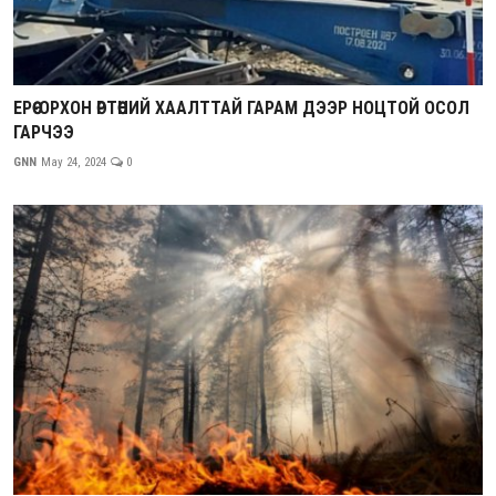
ЕРӨӨ-ОРХОН ӨРТӨӨНИЙ ХААЛТТАЙ ГАРАМ ДЭЭР НОЦТОЙ ОСОЛ
ГАРЧЭЭ
GNN
May 24, 2024
0