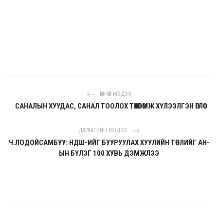
ӨМНӨХ МЭДЭЭ
САНАЛЫН ХУУДАС, САНАЛ ТООЛОХ ТӨХӨӨРӨМЖ ХҮЛЭЭЛГЭН ӨГЛӨӨ
ДАРААГИЙН МЭДЭЭ
Ч.ЛОДОЙСАМБУУ: НДШ-ИЙГ БУУРУУЛАХ ХУУЛИЙН ТӨСЛИЙГ АН-
ЫН БҮЛЭГ 100 ХУВЬ ДЭМЖЛЭЭ