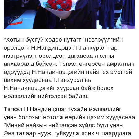
"Хотын бүсгүй хөдөө нутагт" нэвтрүүлгийн
оролцогч Н.Нандинцэцэг, Г.Ганхүрэл нар
нэвтрүүлэгт оролцсон цагаасаа л олны
анхааралд байсан. Тэгвэл өнгөрсөн амралтын
өдрүүдэд Н.Нандинцэцэгийн найз гэх эмэгтэй
цахим хуудаснаа Г.Ганхүрэл нь
Н.Нандинцэцэгийг хуурсан байж болох
мэдээллийг нийтэлсэн байдаг.
Тэгвэл Н.Нандинцэцэг тухайн мэдээллийг
үнэн болохыг нотолж өөрийн цахим хуудаснаа
"Миний найзын нийтэлсэн зүйлс бүгд үнэн.
Энэ талаар нууж, гуйвуулж ярих ч шаардлага