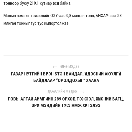
тонноор буюу 219.1 хувиар өссөн байна.
Малын нэмэлт тэжээлийг ОХУ-аас 0,8 мянган тонн, БНХАУ-аас 0,3
мянган тонныг тус тус импортолжээ.
ӨМНӨХ МЭДЭЭ
ГАЗАР НУТГИЙН БҮРЭН БҮТЭН БАЙДАЛ, ҮНДЭСНИЙ АЮУЛГҮЙ
БАЙДЛААР “ОРОЛДОХЫГ” ХААНА
ДАРААГИЙН МЭДЭЭ
ГОВЬ-АЛТАЙ АЙМГИЙН 289 ӨРХӨД ТЭЖЭЭЛ, ХҮНСНИЙ БАГЦ,
ЭРҮҮЛ МЭНДИЙН ТУСЛАМЖ ХҮРГЭЛЭЭ