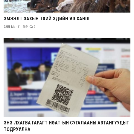
ЭМЭЭЛТ ЗАХЫН ТҮҮХИЙ ЭДИЙН ҮНЭ ХАНШ
GNN
Mar 11, 2024
0
ЭНЭ ЛХАГВА ГАРАГТ НӨАТ-ЫН СУГАЛААНЫ АЗТАНГУУДЫГ
ТОДРУУЛНА