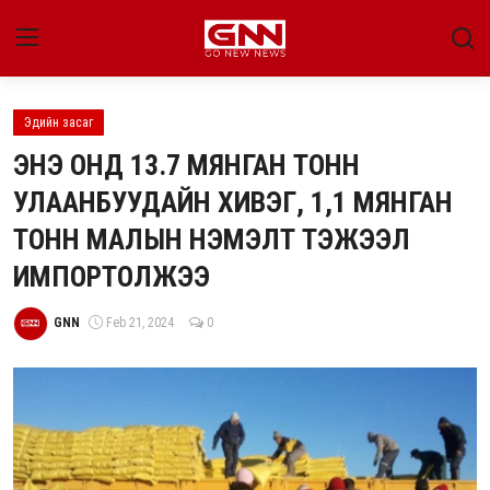
Эдийн засаг
Улс төр
ЭНЭ ОНД 13.7 МЯНГАН ТОНН
Нийгэм
УЛААНБУУДАЙН ХИВЭГ, 1,1 МЯНГАН
ТОНН МАЛЫН НЭМЭЛТ ТЭЖЭЭЛ
Энтертайнмент
ИМПОРТОЛЖЭЭ
Эдийн засаг
GNN
Feb 21, 2024
0
Live
Гадаад мэдээ
People