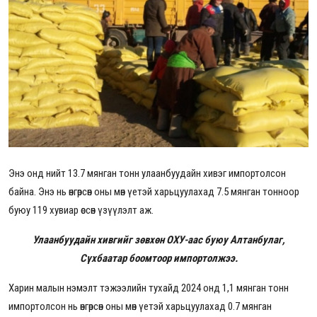
Энэ онд нийт 13.7 мянган тонн улаанбуудайн хивэг импортолсон
байна. Энэ нь өнгөрсөн оны мөн үетэй харьцуулахад 7.5 мянган тонноор
буюу 119 хувиар өссөн үзүүлэлт аж.
Улаанбуудайн хивгийг зөвхөн ОХУ-аас буюу Алтанбулаг,
Сүхбаатар боомтоор импортолжээ.
Харин малын нэмэлт тэжээлийн тухайд 2024 онд 1,1 мянган тонн
импортолсон нь өнгөрсөн оны мөн үетэй харьцуулахад 0.7 мянган