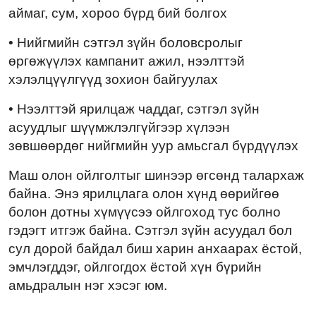
аймаг, сум, хороо бүрд бий болгох
• Нийгмийн сэтгэл зүйн боловсролыг
өргөжүүлэх кампанит ажил, нээлттэй
хэлэлцүүлгүүд зохион байгуулах
• Нээлттэй ярилцаж чаддаг, сэтгэл зүйн
асуудлыг шүүмжлэлгүйгээр хүлээн
зөвшөөрдөг нийгмийн уур амьсгал бүрдүүлэх
Маш олон ойлголтыг шинээр өгсөнд талархаж
байна. Энэ ярилцлага олон хүнд өөрийгөө
болон дотны хүмүүсээ ойлгоход тус болно
гэдэгт итгэж байна. Сэтгэл зүйн асуудал бол
сул дорой байдал биш харин анхаарах ёстой,
эмчлэгддэг, ойлгогдох ёстой хүн бүрийн
амьдралын нэг хэсэг юм.