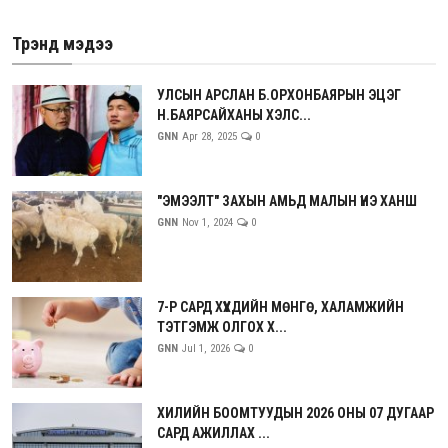
Трэнд мэдээ
УЛСЫН АРСЛАН Б.ОРХОНБАЯРЫН ЭЦЭГ
Н.БАЯРСАЙХАНЫ ХЭЛС...
GNN
Apr 28, 2025
0
"ЭМЭЭЛТ" ЗАХЫН АМЬД МАЛЫН ҮНЭ ХАНШ
GNN
Nov 1, 2024
0
7-Р САРД ХҮҮХДИЙН МӨНГӨ, ХАЛАМЖИЙН
ТЭТГЭМЖ ОЛГОХ Х...
GNN
Jul 1, 2026
0
ХИЛИЙН БООМТУУДЫН 2026 ОНЫ 07 ДУГААР
САРД АЖИЛЛАХ ...