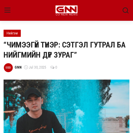
Нийгэм
Улс төр
“ЧИМЭЭГҮЙ ТҮНЭР: СЭТГЭЛ ГУТРАЛ БА
Нийгэм
НИЙГМИЙН ДҮР ЗУРАГ”
Энтертайнмент
GNN
Jul 30, 2025
0
Эдийн засаг
Live
Гадаад мэдээ
People