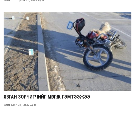
GNN
1-р сарын 23, 2025
0
ЯВГАН ЗОРЧИГЧИЙГ МӨРГӨЖ ГЭМТЭЭЖЭЭ
GNN
Mar 20, 2026
0