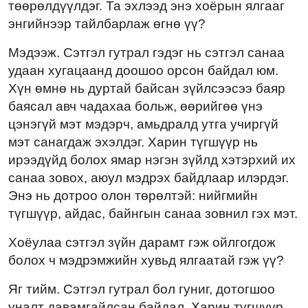
төөрөлдүүлдэг. Та эхлээд энэ хоёрын ялгааг
энгийнээр тайлбарлаж өгнө үү?
Мэдээж. Сэтгэл гутрал гэдэг нь сэтгэл санаа
удаан хугацаанд доошоо орсон байдал юм.
Хүн өмнө нь дуртай байсан зүйлсээсээ баяр
баясал авч чадахаа больж, өөрийгөө үнэ
цэнэгүй мэт мэдэрч, амьдралд утга учиргүй
мэт санагдаж эхэлдэг. Харин түгшүүр нь
ирээдүйд болох ямар нэгэн зүйлд хэтэрхий их
санаа зовох, аюул мэдрэх байдлаар илэрдэг.
Энэ нь дотроо олон төрөлтэй: нийгмийн
түгшүүр, айдас, байнгын санаа зовнил гэх мэт.
Хоёулаа сэтгэл зүйн дарамт гэж ойлгогдож
болох ч мэдрэмжийн хувьд ялгаатай гэж үү?
Яг тийм. Сэтгэл гутрал бол гуниг, дотогшоо
уналт давамгайлсан байдал. Харин түгшүүр