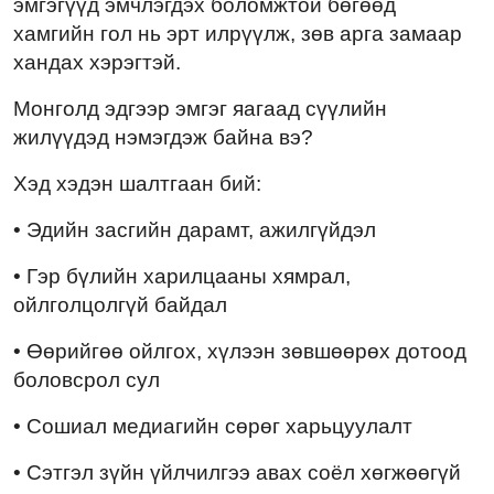
эмгэгүүд эмчлэгдэх боломжтой бөгөөд
хамгийн гол нь эрт илрүүлж, зөв арга замаар
хандах хэрэгтэй.
Монголд эдгээр эмгэг яагаад сүүлийн
жилүүдэд нэмэгдэж байна вэ?
Хэд хэдэн шалтгаан бий:
• Эдийн засгийн дарамт, ажилгүйдэл
• Гэр бүлийн харилцааны хямрал,
ойлголцолгүй байдал
• Өөрийгөө ойлгох, хүлээн зөвшөөрөх дотоод
боловсрол сул
• Сошиал медиагийн сөрөг харьцуулалт
• Сэтгэл зүйн үйлчилгээ авах соёл хөгжөөгүй