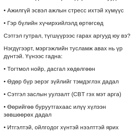
• Ажилгүй эсвэл ажлын стресс ихтэй хүмүүс
• Гэр бүлийн хүчирхийлэлд өртөгсөд
Сэтгэл гутрал, түгшүүрээс гарах аргууд юу вэ?
Нэгдүгээрт, мэргэжлийн тусламж авах нь үр
дүнтэй. Үүнээс гадна:
• Тогтмол нойр, дасгал хөдөлгөөн
• Өдөр бүр эерэг зүйлийг тэмдэглэх дадал
• Сэтгэл заслын уулзалт (CBT гэх мэт арга)
• Өөрийгөө буруутгахаас илүү хүлээн
зөвшөөрөх дадал
• Итгэлтэй, ойлгодог хүнтэй нээлттэй ярих