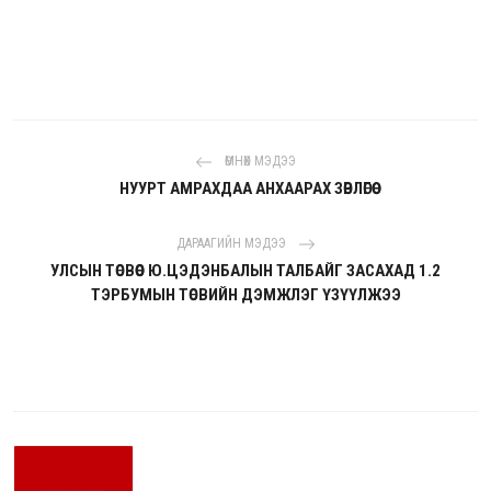
ӨМНӨХ МЭДЭЭ
НУУРТ АМРАХДАА АНХААРАХ ЗӨВЛӨГӨӨ
ДАРААГИЙН МЭДЭЭ
УЛСЫН ТӨСВӨӨС Ю.ЦЭДЭНБАЛЫН ТАЛБАЙГ ЗАСАХАД 1.2
ТЭРБУМЫН ТӨСВИЙН ДЭМЖЛЭГ ҮЗҮҮЛЖЭЭ