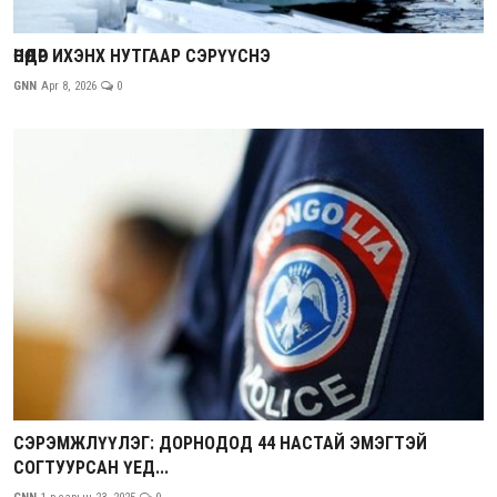
ӨНӨӨДӨР ИХЭНХ НУТГААР СЭРҮҮСНЭ
GNN
Apr 8, 2026
0
СЭРЭМЖЛҮҮЛЭГ: ДОРНОДОД 44 НАСТАЙ ЭМЭГТЭЙ
СОГТУУРСАН ҮЕД...