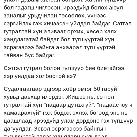
бол гадагш чиглэсэн, ирээдүйд болох аюул
заналыг урьдчилан төсөөлөх, үүнээс
сэргийлэх гэж хичээсэн үйлдэл байдаг. Сэтгэл
гутралтай хүн аливааг орхих, хөсөр хаях
хандлагатай байдаг бол түгшүүртэй хүн
эсрэгээрээ байнга анхаарал түгшүүртэй,
тайван бус байдаг.
Сэтгэл гутрал болон түгшүүр бие биетэйгээ
хэр уялдаа холбоотой вэ?
Судалгаагаар эдгээр хоёр эмгэг 50 гаруй
хувьд давхар илэрдэг. Жишээ нь, сэтгэл
гутралтай хүн "надаар дутахгүй", "надаас юу ч
хамаарахгүй" гэж бодож эхлэх бөгөөд энэ нь
цаашлаад ирээдүйд улам дордоно гэх түгшүүр
дагуулдаг. Эсвэл эсрэгээрээ байнгын
түгшүүртэй явдаг хүн ядарч сульдаад,