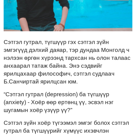
Сэтгэл гутрал, түгшүүр гэх сэтгэл зүйн
эмгэгүүд дэлхий даяар, тэр дундаа Монголд ч
нэлээн өргөн хүрээнд тархсан нь олон талаас
анхаарал татаж байна. Энэ сэдвийг
ярилцахаар философич, сэтгэл судлаач
Б.Санчиртай ярилцсан юм.
“Сэтгэл гутрал (depression) ба түгшүүр
(anxiety) - Хоёр өөр ертөнц үү, эсвэл нэг
шугамын хоёр үзүүр үү?”
Сэтгэл зүйн хоёр түгээмэл эмгэг болох сэтгэл
гутрал ба түгшүүрийг хүмүүс ихэвчлэн