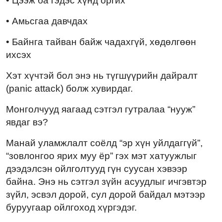
• Цээж ба гэдэс хүнд оргих
• Амьсгаа давчдах
• Байнга тайван байж чадахгүй, хөдөлгөөн
ихсэх
Хэт хүчтэй бол энэ нь түгшүүрийн дайралт
(panic attack) болж хувирдаг.
Монголчууд яагаад сэтгэл гутралаа “нууж”
явдаг вэ?
Манай уламжлалт соёлд “эр хүн уйлдаггүй”,
“зовлонгоо ярих муу ёр” гэх мэт хатуужлыг
дээдэлсэн ойлголтууд гүн суусан хэвээр
байна. Энэ нь сэтгэл зүйн асуудлыг ичгэвтэр
зүйл, эсвэл дорой, сул дорой байдал мэтээр
буруугаар ойлгоход хүргэдэг.