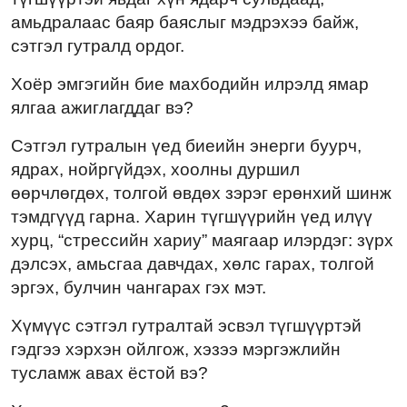
амьдралаас баяр баяслыг мэдрэхээ байж,
сэтгэл гутралд ордог.
Хоёр эмгэгийн бие махбодийн илрэлд ямар
ялгаа ажиглагддаг вэ?
Сэтгэл гутралын үед биеийн энерги буурч,
ядрах, нойргүйдэх, хоолны дуршил
өөрчлөгдөх, толгой өвдөх зэрэг ерөнхий шинж
тэмдгүүд гарна. Харин түгшүүрийн үед илүү
хурц, “стрессийн хариу” маягаар илэрдэг: зүрх
дэлсэх, амьсгаа давчдах, хөлс гарах, толгой
эргэх, булчин чангарах гэх мэт.
Хүмүүс сэтгэл гутралтай эсвэл түгшүүртэй
гэдгээ хэрхэн ойлгож, хэзээ мэргэжлийн
тусламж авах ёстой вэ?