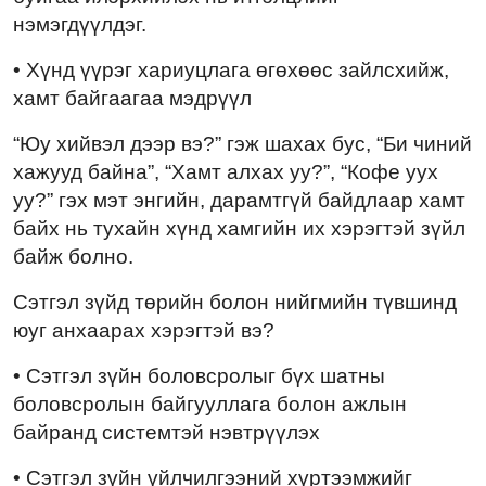
нэмэгдүүлдэг.
• Хүнд үүрэг хариуцлага өгөхөөс зайлсхийж,
хамт байгаагаа мэдрүүл
“Юу хийвэл дээр вэ?” гэж шахах бус, “Би чиний
хажууд байна”, “Хамт алхах уу?”, “Кофе уух
уу?” гэх мэт энгийн, дарамтгүй байдлаар хамт
байх нь тухайн хүнд хамгийн их хэрэгтэй зүйл
байж болно.
Сэтгэл зүйд төрийн болон нийгмийн түвшинд
юуг анхаарах хэрэгтэй вэ?
• Сэтгэл зүйн боловсролыг бүх шатны
боловсролын байгууллага болон ажлын
байранд системтэй нэвтрүүлэх
• Сэтгэл зүйн үйлчилгээний хүртээмжийг