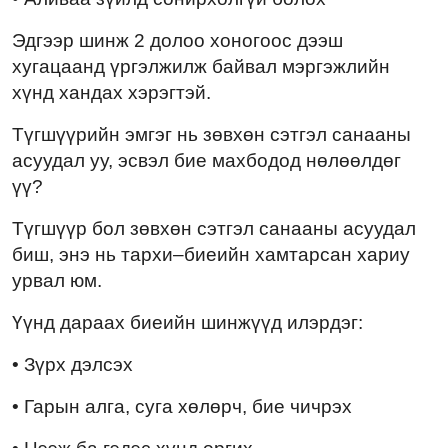
Эдгээр шинж 2 долоо хоногоос дээш
хугацаанд үргэлжилж байвал мэргэжлийн
хүнд хандах хэрэгтэй.
Түгшүүрийн эмгэг нь зөвхөн сэтгэл санааны
асуудал уу, эсвэл бие махбодод нөлөөлдөг
үү?
Түгшүүр бол зөвхөн сэтгэл санааны асуудал
биш, энэ нь тархи–биеийн хамтарсан хариу
урвал юм.
Үүнд дараах биеийн шинжүүд илэрдэг:
• Зүрх дэлсэх
• Гарын алга, суга хөлөрч, бие чичрэх