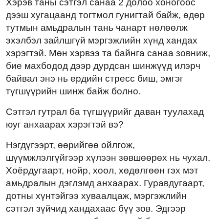
Хэрэв таны сэтгэл санаа 2 долоо хоногоос
дээш хугацаанд тогтмол гунигтай байж, өдөр
тутмын амьдралын тань чанарт нөлөөлж
эхэлбэл зайлшгүй мэргэжлийн хүнд хандах
хэрэгтэй. Мөн хэрвээ та байнга санаа зовниж,
бие махбодод дээр дурдсан шинжүүд илэрч
байвал энэ нь ердийн стресс биш, эмгэг
түгшүүрийн шинж байж болно.
Сэтгэл гутрал ба түгшүүрийг даван туулахад
юуг анхаарах хэрэгтэй вэ?
Нэгдүгээрт, өөрийгөө ойлгож,
шүүмжлэлгүйгээр хүлээн зөвшөөрөх нь чухал.
Хоёрдугаарт, нойр, хоол, хөдөлгөөн гэх мэт
амьдралын дэглэмд анхаарах. Гуравдугаарт,
дотны хүнтэйгээ хуваалцаж, мэргэжлийн
сэтгэл зүйчид хандахаас бүү зов. Эдгээр