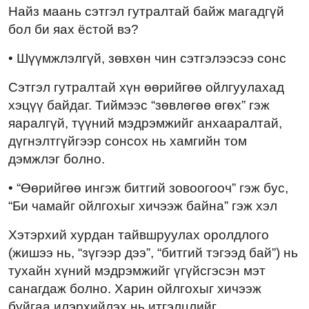
Найз маань сэтгэл гутралтай байж магадгүй
бол би яах ёстой вэ?
• Шүүмжлэлгүй, зөвхөн чин сэтгэлээсээ сонс
Сэтгэл гутралтай хүн өөрийгөө ойлгуулахад
хэцүү байдаг. Тиймээс “зөвлөгөө өгөх” гэж
яаралгүй, түүний мэдрэмжийг анхааралтай,
дүгнэлтгүйгээр сонсох нь хамгийн том
дэмжлэг болно.
• “Өөрийгөө ингэж битгий зовоогооч” гэж бус,
“Би чамайг ойлгохыг хичээж байна” гэж хэл
Хэтэрхий хурдан тайвшруулах оролдлого
(жишээ нь, “зүгээр дээ”, “битгий тэгээд бай”) нь
тухайн хүний мэдрэмжийг үгүйсгэсэн мэт
санагдаж болно. Харин ойлгохыг хичээж
буйгаа илэрхийлэх нь итгэлцлийг