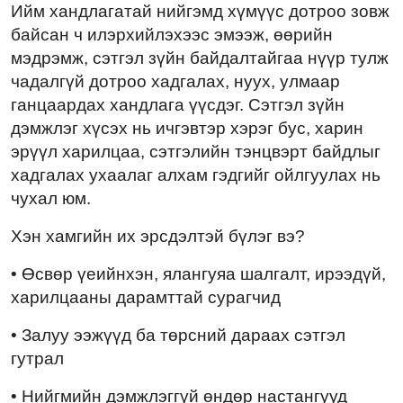
Ийм хандлагатай нийгэмд хүмүүс дотроо зовж
байсан ч илэрхийлэхээс эмээж, өөрийн
мэдрэмж, сэтгэл зүйн байдалтайгаа нүүр тулж
чадалгүй дотроо хадгалах, нуух, улмаар
ганцаардах хандлага үүсдэг. Сэтгэл зүйн
дэмжлэг хүсэх нь ичгэвтэр хэрэг бус, харин
эрүүл харилцаа, сэтгэлийн тэнцвэрт байдлыг
хадгалах ухаалаг алхам гэдгийг ойлгуулах нь
чухал юм.
Хэн хамгийн их эрсдэлтэй бүлэг вэ?
• Өсвөр үеийнхэн, ялангуяа шалгалт, ирээдүй,
харилцааны дарамттай сурагчид
• Залуу ээжүүд ба төрсний дараах сэтгэл
гутрал
• Нийгмийн дэмжлэггүй өндөр настангууд