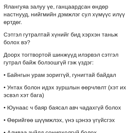
Ялангуяа залуу үе, ганцаардсан өндөр
настнууд, нийгмийн дэмжлэг сул хүмүүс илүү
өртдөг.
Сэтгэл гутралтай хүнийг бид хэрхэн таньж
болох вэ?
Доорх тогтвортой шинжүүд илэрвэл сэтгэл
гутрал байж болзошгүй гэж үздэг:
• Байнгын урам зориггүй, гунигтай байдал
• Унтах болон идэх зуршлын өөрчлөлт (хэт их
эсвэл хэт бага)
• Юунаас ч баяр баясал авч чадахгүй болох
• Өөрийгөө шүүмжлэх, үнэ цэнээ үгүйсгэх
• Аливаа зүйлд сонирхолгүй болох