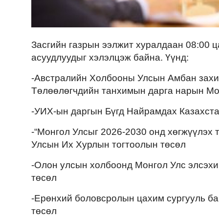
Засгийн газрын ээлжит хуралдаан 08:00 ц
асуудлуудыг хэлэлцэж байна. Үүнд:
-Австралийн Холбооны Улсын Амбан зах
Төлөөлөгчдийн танхимын дарга нарын Мо
-УИХ-ын даргын Бүгд Найрамдах Казахста
-“Монгол Улсыг 2026-2030 онд хөгжүүлэх 
Улсын Их Хурлын тогтоолын төсөл
-Олон улсын холбоонд Монгол Улс элсэхи
төсөл
-Ерөнхий боловсролын цахим сургууль ба
төсөл