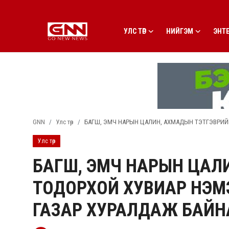
УЛС ТӨР
НИЙГЭМ
ЭНТ
Улс төр
Нийгэм
Энтертайнмент
GNN
Улс төр
БАГШ, ЭМЧ НАРЫН ЦАЛИН, АХМАДЫН ТЭТГЭВРИЙ
Эдийн засаг
Улс төр
Live
БАГШ, ЭМЧ НАРЫН ЦАЛ
Гадаад мэдээ
ТОДОРХОЙ ХУВИАР НЭМЭ
People
ГАЗАР ХУРАЛДАЖ БАЙН