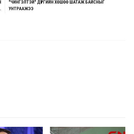
Н
"ЧИНГЭЛТЭЙ" ДҮҮРГИЙН ХӨШӨӨ ШАТАЖ БАЙСНЫГ
.
УНТРААЖЭЭ