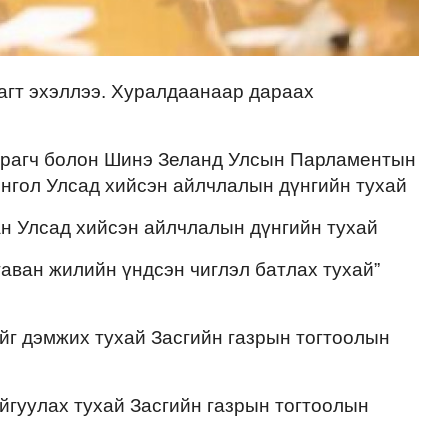
агт эхэллээ. Хуралдаанаар дараах
ирагч болон Шинэ Зеланд Улсын Парламентын
нгол Улсад хийсэн айлчлалын дүнгийн тухай
н Улсад хийсэн айлчлалын дүнгийн тухай
таван жилийн үндсэн чиглэл батлах тухай”
йг дэмжих тухай Засгийн газрын тогтоолын
йгуулах тухай Засгийн газрын тогтоолын