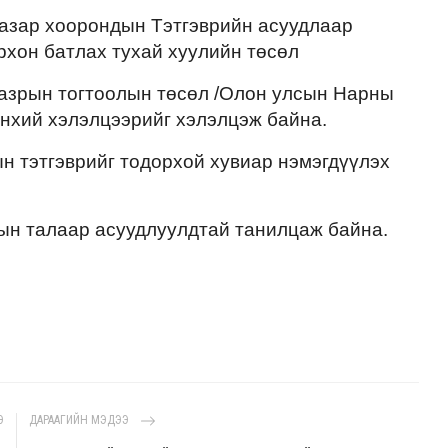
газар хоорондын Тэтгэврийн асуудлаар
рхон батлах тухай хуулийн төсөл
 газрын тогтоолын төсөл /Олон улсын Нарны
өнхий хэлэлцээрийг хэлэлцэж байна.
н тэтгэврийг тодорхой хувиар нэмэгдүүлэх
ын талаар асуудлуулдтай танилцаж байна.
Э
ДАРААГИЙН МЭДЭЭ