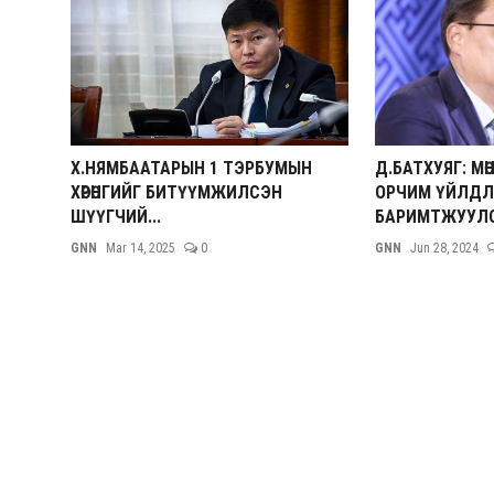
Х.НЯМБААТАРЫН 1 ТЭРБУМЫН
Д.БАТХУЯГ: МӨ
ХӨРӨНГИЙГ БИТҮҮМЖИЛСЭН
ОРЧИМ ҮЙЛДЛ
ШҮҮГЧИЙ...
БАРИМТЖУУЛ
GNN
Mar 14, 2025
0
GNN
Jun 28, 2024