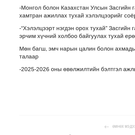
-Монгол болон Казахстан Улсын Засгийн 
хамтран ажиллах тухай хэлэлцээрийг соё
-“Хэлэлцээрт нэгдэн орох тухай” Засгийн
эрчим хүчний холбоо байгуулах тухай ер
Мөн багш, эмч нарын цалин болон ахмады
талаар
-2025-2026 оны өвөлжилтийн бэлтгэл ажл
ӨМНӨХ МЭДЭ