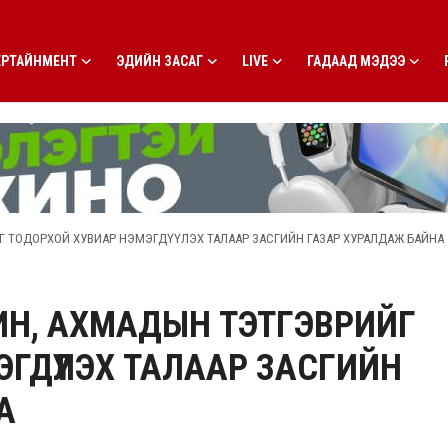
ЕРТАЙНМЕНТ
ЭДИЙН ЗАСАГ
LIVE
ГАДААД МЭДЭЭ
Г ТОДОРХОЙ ХУВИАР НЭМЭГДҮҮЛЭХ ТАЛААР ЗАСГИЙН ГАЗАР ХУРАЛДАЖ БАЙНА
ИН, АХМАДЫН ТЭТГЭВРИЙГ
ГДҮҮЛЭХ ТАЛААР ЗАСГИЙН
А