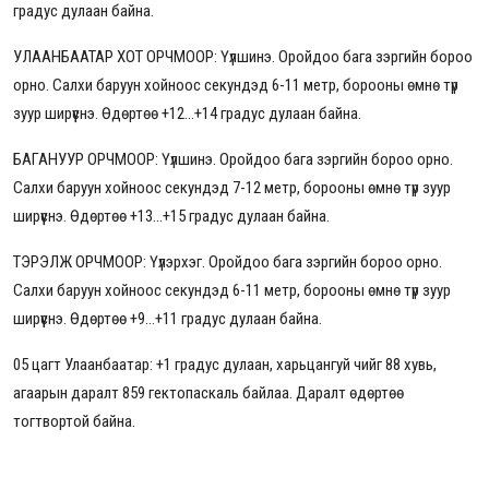
градус дулаан байна.
УЛААНБААТАР ХОТ ОРЧМООР: Үүлшинэ. Оройдоо бага зэргийн бороо
орно. Салхи баруун хойноос секундэд 6-11 метр, борооны өмнө түр
зуур ширүүснэ. Өдөртөө +12...+14 градус дулаан байна.
БАГАНУУР ОРЧМООР: Үүлшинэ. Оройдоо бага зэргийн бороо орно.
Салхи баруун хойноос секундэд 7-12 метр, борооны өмнө түр зуур
ширүүснэ. Өдөртөө +13...+15 градус дулаан байна.
ТЭРЭЛЖ ОРЧМООР: Үүлэрхэг. Оройдоо бага зэргийн бороо орно.
Салхи баруун хойноос секундэд 6-11 метр, борооны өмнө түр зуур
ширүүснэ. Өдөртөө +9...+11 градус дулаан байна.
05 цагт Улаанбаатар: +1 градус дулаан, харьцангуй чийг 88 хувь,
агаарын даралт 859 гектопаскаль байлаа. Даралт өдөртөө
тогтвортой байна.