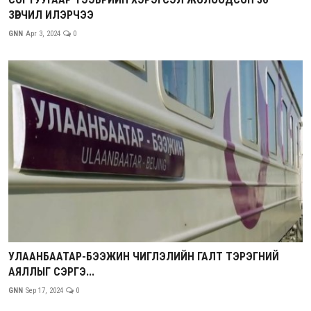
ЗӨРЧИЛ ИЛЭРЧЭЭ
GNN
Apr 3, 2024
0
УЛААНБААТАР-БЭЭЖИН ЧИГЛЭЛИЙН ГАЛТ ТЭРЭГНИЙ
АЯЛЛЫГ СЭРГЭ...
GNN
Sep 17, 2024
0