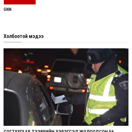
GNN
Холбоотой мэдээ
СОГТУУГААР ТЭЭВРИЙН ХЭРЭГСЭЛ ЖОЛООДСОН 56