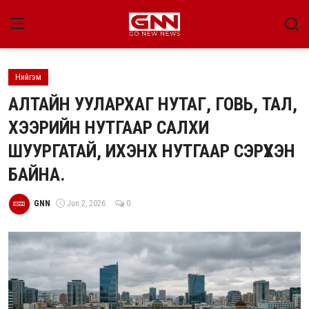
Нийгэм
Улс төр
АЛТАЙН УУЛАРХАГ НУТАГ, ГОВЬ, ТАЛ,
Нийгэм
ХЭЭРИЙН НУТГААР САЛХИ
ШУУРГАТАЙ, ИХЭНХ НУТГААР СЭРҮҮХЭН
Энтертайнмент
БАЙНА.
Эдийн засаг
GNN
Jun 2, 2026
0
Live
Гадаад мэдээ
People