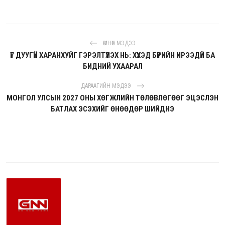
ӨМНӨХ МЭДЭЭ
ҮГ ДУУГҮЙ ХАРАНХУЙГ ГЭРЭЛТҮҮЛЭХ НЬ: ХҮҮХЭД БҮРИЙН ИРЭЭДҮЙ БА
БИДНИЙ УХААРАЛ
ДАРААГИЙН МЭДЭЭ
МОНГОЛ УЛСЫН 2027 ОНЫ ХӨГЖЛИЙН ТӨЛӨВЛӨГӨӨГ ЭЦЭСЛЭН
БАТЛАХ ЭСЭХИЙГ ӨНӨӨДӨР ШИЙДНЭ