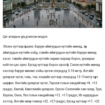
Цаг агаарын урьдчилсан мэдээ:
Ихэнх нутгаар үүлшинэ. Баруун аймгуудын нутгийн өмнөд, зүүн
аймгуудын нутгийн хойд, говийн аймгуудын нутгийн баруун өмнөд
хэсэг, төвийн аймгуудын нутгийн зарим газраар бороо, уулаараа
нойтон цас орно. Бусад нутгаар бороо орохгүй. Салхи нутгийн өмнөд
хэсгээр баруун өмнөөс хойш эргэж секундэд 5-10 метр, Алтайн
уулархаг нутаг, говь, тал, хээрийн нутгаар секундэд 13-15 метр хүрч
ширүүснэ. Хэнтийн уулархаг нутаг, Тэрэлж голын хөндийгөөр +8...+13
градус, Хангай, Хөвсгөлийн уулархаг, Орхон-Сэлэнгийн сав газар, Туул,
Хэрлэн, Онон, Улз голын хөндийгөөр +12...+17 градус, Их нууруудын
хотгор, Алтайн өвөр говиор +22...+27 градус, бусад нутгаар +17...+22