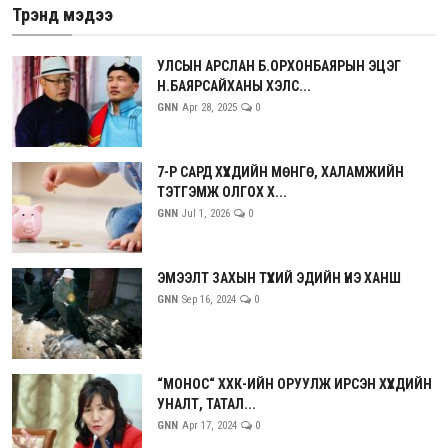
Трэнд мэдээ
УЛСЫН АРСЛАН Б.ОРХОНБАЯРЫН ЭЦЭГ
Н.БАЯРСАЙХАНЫ ХЭЛС...
GNN
Apr 28, 2025
0
7-Р САРД ХҮҮХДИЙН МӨНГӨ, ХАЛАМЖИЙН
ТЭТГЭМЖ ОЛГОХ Х...
GNN
Jul 1, 2026
0
ЭМЭЭЛТ ЗАХЫН ТҮҮХИЙ ЭДИЙН ҮНЭ ХАНШ
GNN
Sep 16, 2024
0
“МОНОС“ ХХК-ИЙН ОРУУЛЖ ИРСЭН ХҮҮХДИЙН
УНАЛТ, ТАТАЛ...
GNN
Apr 17, 2024
0