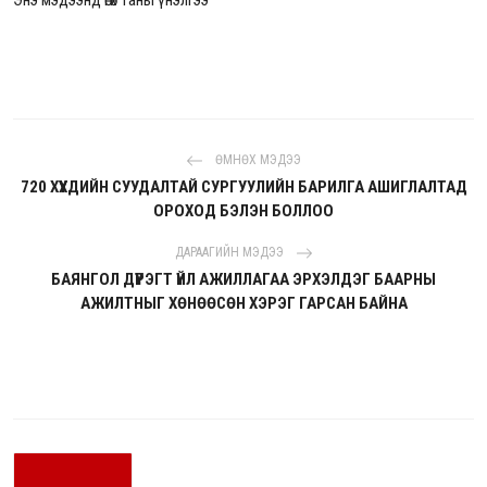
ӨМНӨХ МЭДЭЭ
720 ХҮҮХДИЙН СУУДАЛТАЙ СУРГУУЛИЙН БАРИЛГА АШИГЛАЛТАД
ОРОХОД БЭЛЭН БОЛЛОО
ДАРААГИЙН МЭДЭЭ
БАЯНГОЛ ДҮҮРЭГТ ҮЙЛ АЖИЛЛАГАА ЭРХЭЛДЭГ БААРНЫ
АЖИЛТНЫГ ХӨНӨӨСӨН ХЭРЭГ ГАРСАН БАЙНА