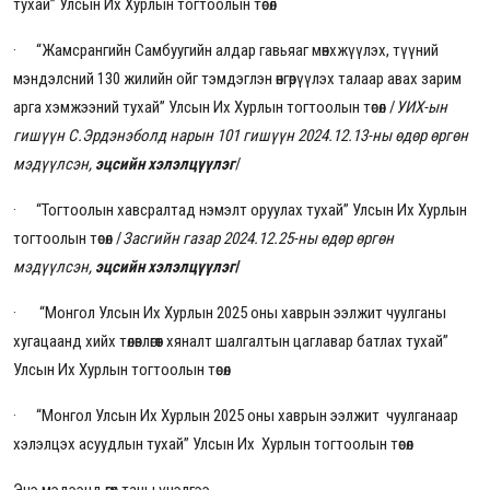
тухай” Улсын Их Хурлын тогтоолын төсөл
·
“Жамсрангийн Самбуугийн алдар гавьяаг мөнхжүүлэх, түүний
мэндэлсний 130 жилийн ойг тэмдэглэн өнгөрүүлэх талаар авах зарим
арга хэмжээний тухай” Улсын Их Хурлын тогтоолын төсөл
/
УИХ-ын
гишүүн С.Эрдэнэболд нарын 101 гишүүн 2024.12.13-ны өдөр өргөн
мэдүүлсэн,
эцсийн хэлэлцүүлэг
/
·
“Тогтоолын хавсралтад нэмэлт оруулах тухай” Улсын Их Хурлын
тогтоолын төсөл
/
Засгийн газар 2024.12.25-ны өдөр өргөн
мэдүүлсэн,
эцсийн хэлэлцүүлэг
/
· “Монгол Улсын Их Хурлын 2025 оны хаврын ээлжит чуулганы
хугацаанд хийх төлөвлөгөөт хяналт шалгалтын цаглавар батлах тухай”
Улсын Их Хурлын тогтоолын төсөл
· “Монгол Улсын Их Хурлын 2025 оны хаврын ээлжит чуулганаар
хэлэлцэх асуудлын тухай” Улсын Их Хурлын тогтоолын төсөл
Энэ мэдээнд өгөх таны үнэлгээ