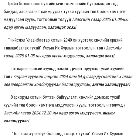
·
Төрийн болон орон нутгийн өмчит компанийн бүтээмж, ил тод
байдал, засаглалыг сайжруулах тухай хуулийн төсөл болон хамт өргөн
мэдүүлсэн хууль, тогтоолын төслүүд
/
Засгийн газар 2025.01.08-ны
өдөр өргөн мэдүүлсэн,
хэлэлцэх эсэх
/
·
“Нийслэл Улаанбаатар хотын 2040 он хүртэлх хөгжлийн ерөнхий
төлөвлөгөөг батлах тухай” Улсын Их Хурлын тогтоолын төсөл
/
Засгийн
газар 2025.01.08-ны өдөр өргөн мэдүүлсэн,
хэлэлцэх эсэх
/
· Татварын ерөнхий хуульд нэмэлт, өөрчлөлт оруулах тухай хуулийн
төсөл /
Үндсэн хуулийн цэцийн 2024 оны 04 дүгээр дүгнэлтийг хүлээн
зөвшөөрсөнтэй холбогдуулан боловсруулсан,
анхны хэлэлцүүлэг
/
·
Хархорум хотын бүтээн байгуулалт, хөгжлийг дэмжих тухай
хуулийн төсөл болон хамт өргөн мэдүүлсэн хууль, тогтоолын төслүүд
/
Засгийн газар 2024.12.20-ны өдөр өргөн мэдүүлсэн,
анхны
хэлэлцүүлэг
/
· “Тогтоол хүчингүй болсонд тооцох тухай” Улсын Их Хурлын