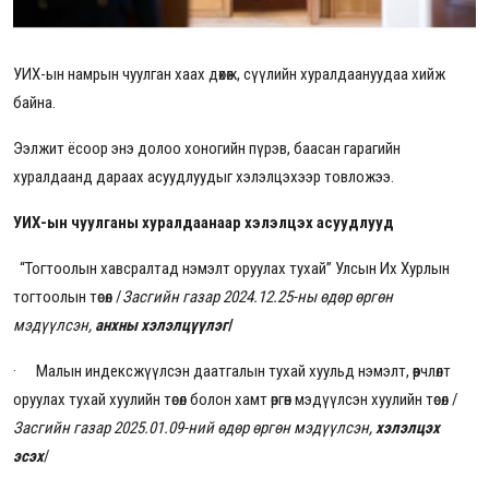
УИХ-ын намрын чуулган хаах дөхөж, сүүлийн хуралдаануудаа хийж
байна.
Ээлжит ёсоор энэ долоо хоногийн пүрэв, баасан гарагийн
хуралдаанд дараах асуудлуудыг хэлэлцэхээр товложээ.
УИХ-ын чуулганы хуралдаанаар хэлэлцэх асуудлууд
“Тогтоолын хавсралтад нэмэлт оруулах тухай” Улсын Их Хурлын
тогтоолын төсөл
/
Засгийн газар 2024.12.25-ны өдөр өргөн
мэдүүлсэн,
анхны хэлэлцүүлэг
/
·
Малын индексжүүлсэн даатгалын тухай хуульд нэмэлт, өөрчлөлт
оруулах тухай хуулийн төсөл болон хамт өргөн мэдүүлсэн хуулийн төсөл
/
Засгийн газар 2025.01.09-ний өдөр өргөн мэдүүлсэн,
хэлэлцэх
эсэх
/