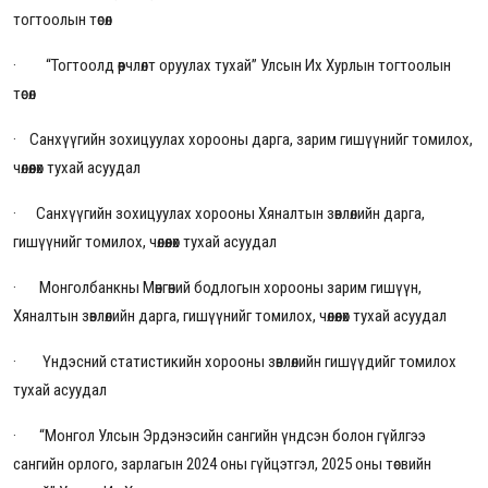
тогтоолын төсөл
· “Тогтоолд өөрчлөлт оруулах тухай” Улсын Их Хурлын тогтоолын
төсөл
· Санхүүгийн зохицуулах хорооны дарга, зарим гишүүнийг томилох,
чөлөөлөх тухай асуудал
· Санхүүгийн зохицуулах хорооны Хяналтын зөвлөлийн дарга,
гишүүнийг томилох, чөлөөлөх тухай асуудал
· Монголбанкны Мөнгөний бодлогын хорооны зарим гишүүн,
Хяналтын зөвлөлийн дарга, гишүүнийг томилох, чөлөөлөх тухай асуудал
· Үндэсний статистикийн хорооны зөвлөлийн гишүүдийг томилох
тухай асуудал
·
“Монгол Улсын Эрдэнэсийн сангийн үндсэн болон гүйлгээ
сангийн орлого, зарлагын 2024 оны гүйцэтгэл, 2025 оны төсвийн