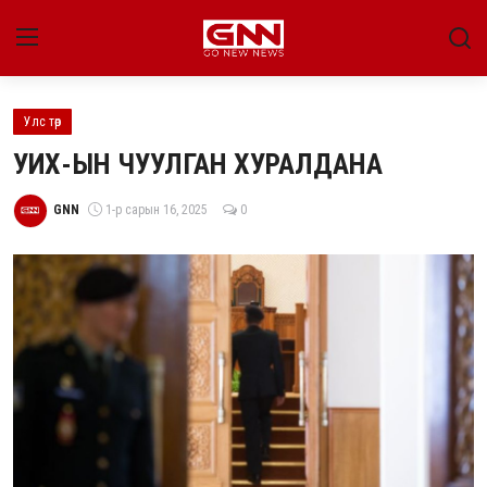
Улс төр
Улс төр
УИХ-ЫН ЧУУЛГАН ХУРАЛДАНА
Нийгэм
GNN
1-р сарын 16, 2025
0
Энтертайнмент
Эдийн засаг
Live
Гадаад мэдээ
People