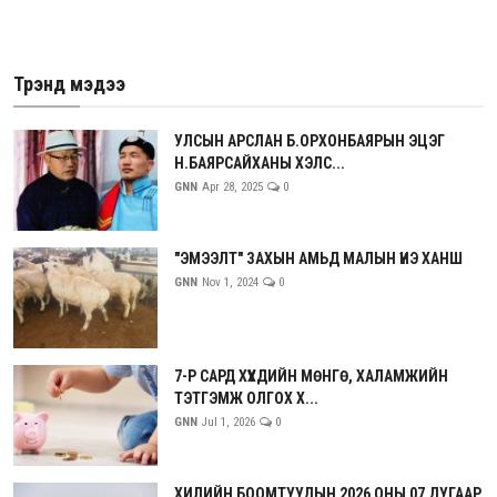
Трэнд мэдээ
УЛСЫН АРСЛАН Б.ОРХОНБАЯРЫН ЭЦЭГ
Н.БАЯРСАЙХАНЫ ХЭЛС...
GNN
Apr 28, 2025
0
"ЭМЭЭЛТ" ЗАХЫН АМЬД МАЛЫН ҮНЭ ХАНШ
GNN
Nov 1, 2024
0
7-Р САРД ХҮҮХДИЙН МӨНГӨ, ХАЛАМЖИЙН
ТЭТГЭМЖ ОЛГОХ Х...
GNN
Jul 1, 2026
0
ХИЛИЙН БООМТУУДЫН 2026 ОНЫ 07 ДУГААР