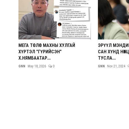
МЕГА ТӨСЛӨӨС МАХНЫ ХУЛГАЙ
ЭРҮҮЛ МЭНДИ
ХҮРТЭЛ "ГҮРИЙСЭН"
САН ХҮНД НӨХЦ
Х.НЯМБААТАР...
ТУСЛА...
GNN
May 18, 2026
0
GNN
Nov 21, 2024