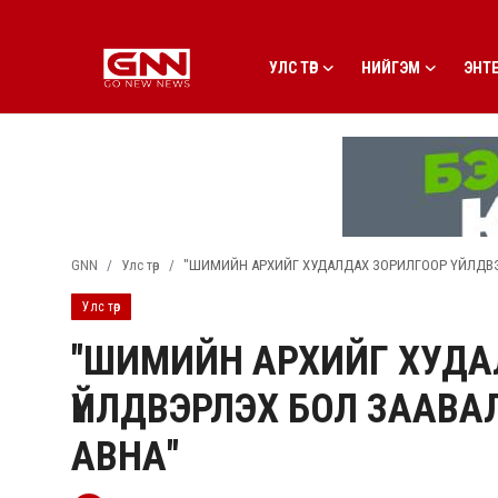
УЛС ТӨР
НИЙГЭМ
ЭНТ
Улс төр
Нийгэм
Энтертайнмент
GNN
Улс төр
"ШИМИЙН АРХИЙГ ХУДАЛДАХ ЗОРИЛГООР ҮЙЛДВЭ
Эдийн засаг
Улс төр
Live
"ШИМИЙН АРХИЙГ ХУДА
Гадаад мэдээ
ҮЙЛДВЭРЛЭХ БОЛ ЗААВА
People
АВНА"