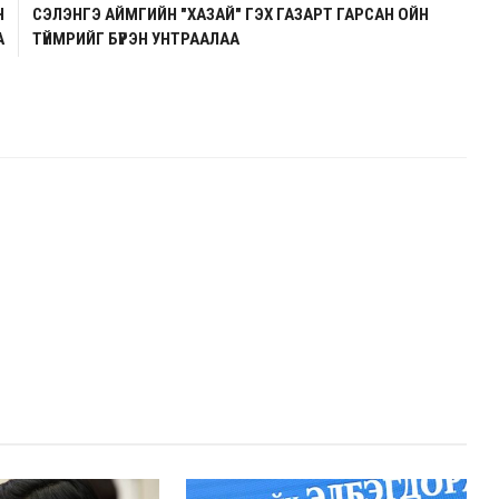
Н
СЭЛЭНГЭ АЙМГИЙН "ХАЗАЙ" ГЭХ ГАЗАРТ ГАРСАН ОЙН
А
ТҮЙМРИЙГ БҮРЭН УНТРААЛАА