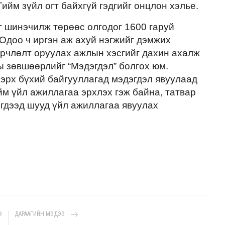
ийм зүйл огт байхгүй гэдгийг онцлон хэлье.
 шинэчилж төрөөс олгодог 1600 гаруй
Одоо ч иргэн аж ахуй нэгжийг дэмжих
рчлөлт оруулах ажлын хэсгийг дахин ахалж
ы зөвшөөрлийг “Мэдэгдэл” болгох юм.
эрх бүхий байгууллагад мэдэгдэл явуулаад
йм үйл ажиллагаа эрхлэх гэж байна, татвар
эгдээд шууд үйл ажиллагаа явуулах
Э
ДАРААГИЙН МЭДЭЭ