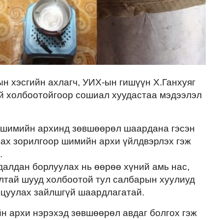
н хэсгийн ахлагч, УИХ-ын гишүүн Х.Ганхуяг
й холбоотойгоор сошиал хуудастаа мэдээлэл
а шимийн архинд зөвшөөрөл шаардана гэсэн
лах зорилгоор шимийн архи үйлдвэрлэх гэж
.
удалдан борлуулах нь өөрөө хүний амь нас,
алтай шууд холбоотой тул салбарын хуулиуд
ицуулах зайлшгүй шаардлагатай.
н архи нэрэхэд зөвшөөрөл авдаг болгох гэж