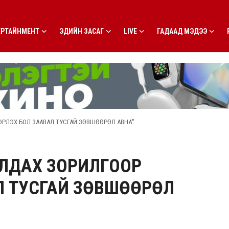
ЕРТАЙНМЕНТ
ЭДИЙН ЗАСАГ
LIVE
ГАДААД МЭДЭЭ
РЛЭХ БОЛ ЗААВАЛ ТУСГАЙ ЗӨВШӨӨРӨЛ АВНА"
ЛДАХ ЗОРИЛГООР
Л ТУСГАЙ ЗӨВШӨӨРӨЛ