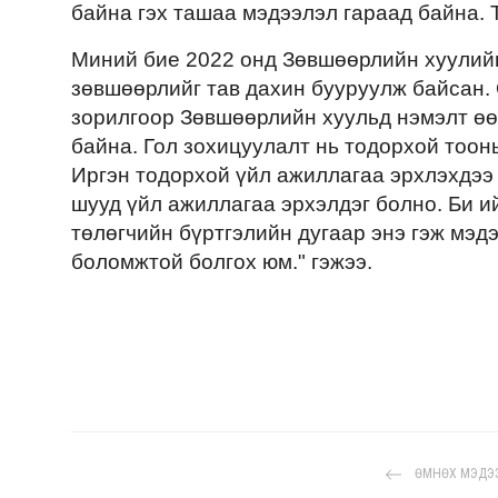
байна гэх ташаа мэдээлэл гараад байна. Т
Миний бие 2022 онд Зөвшөөрлийн хуулийг
зөвшөөрлийг тав дахин бууруулж байсан. 
зорилгоор Зөвшөөрлийн хуульд нэмэлт өө
байна. Гол зохицуулалт нь тодорхой тоон
Иргэн тодорхой үйл ажиллагаа эрхлэхдээ 
шууд үйл ажиллагаа эрхэлдэг болно. Би и
төлөгчийн бүртгэлийн дугаар энэ гэж мэд
боломжтой болгох юм." гэжээ.
ӨМНӨХ МЭДЭ