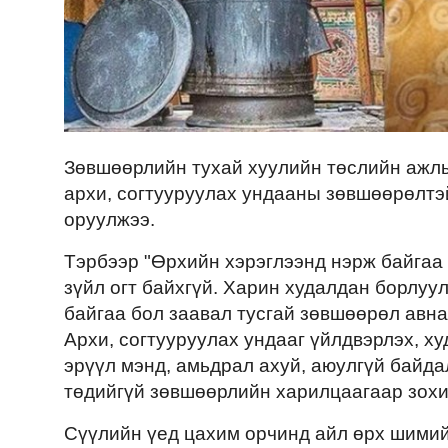
Зөвшөөрлийн тухай хуулийн төслийн ажлы
архи, согтууруулах ундааны зөвшөөрөлтэ
оруулжээ.
Тэрбээр "Өрхийн хэрэглээнд нэрж байга
зүйл огт байхгүй. Харин худалдан борлуу
байгаа бол заавал тусгай зөвшөөрөл авна
Архи, согтууруулах ундааг үйлдвэрлэх, х
эрүүл мэнд, амьдрал ахуй, аюулгүй байд
төдийгүй зөвшөөрлийн харилцаагаар зох
Сүүлийн үед цахим орчинд айл өрх шимий