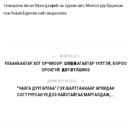
тээвэрлэж явсан бүтээгдэхүүнийг нь хураан авч, Монгол руу буцаасан
гэж
Новая Бурятия сайт мэдээллээ.
ӨМНӨХ МЭДЭЭ
УЛААНБААТАР ХОТ ОРЧМООР: ШӨНӨДӨӨ БАГАВТАР ҮҮЛТЭЙ, БОРОО
ОРОХГҮЙ. ӨДӨРТӨӨ ҮҮЛШИНЭ
ДАРААГИЙН МЭДЭЭ
“ЧАНГА ДУУГАРЛАА“ ГЭХ ШАЛТГААНААР АРХИДАН
СОГТУУРСАН ҮЕДЭЭ НАЙЗТАЙГАА МАРГАЛДАЖ,...