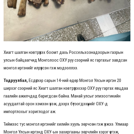
Хиагт шалган нэвтрүүлэх боомт дахь Россельхознадзорын газрын
улсын байцаагчид Монголоос ОХУ руу сээрний яс гаргахыг завдсан
монгол иргэнийг илрүүлсэн гэж мэдээллээ.
Тодруулбал,
Есдүгээр сарын 14-ний өдөр Монгол Улсын иргэн 20
ширхэг сээрний яс Хиагт шалган нэвтрүүлэхээр ОХУ руу гаргах явцдаа
гаалийн ажилчдад баригдсан байна. Манай улсыг эпизоотикийн
асуудалтай орон хэмээн үзэж, дээрх бүтээгдэхүүнийг ОХУ-д
импортлохыг хориглодог аж.
Тиймээс тус монгол иргэнийг хилийн хууль зөрчсөн гэж үзжээ. Улмаар
Монгол Улсын иргэнд ОХУ-ын захиргааны зөрчлийн хэрэг үүсгэж,