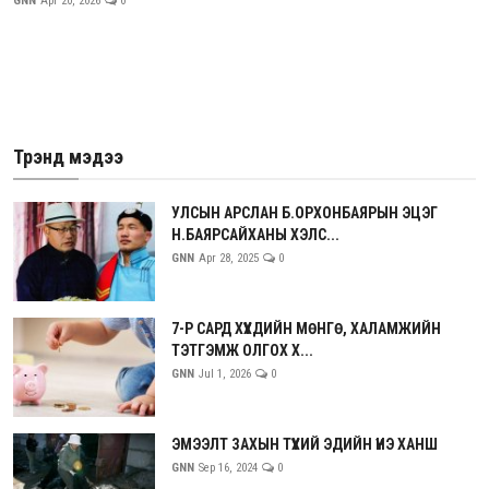
GNN
Apr 20, 2026
0
Трэнд мэдээ
УЛСЫН АРСЛАН Б.ОРХОНБАЯРЫН ЭЦЭГ
Н.БАЯРСАЙХАНЫ ХЭЛС...
GNN
Apr 28, 2025
0
7-Р САРД ХҮҮХДИЙН МӨНГӨ, ХАЛАМЖИЙН
ТЭТГЭМЖ ОЛГОХ Х...
GNN
Jul 1, 2026
0
ЭМЭЭЛТ ЗАХЫН ТҮҮХИЙ ЭДИЙН ҮНЭ ХАНШ
GNN
Sep 16, 2024
0