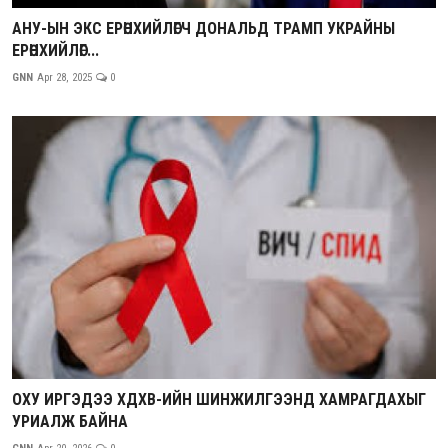
АНУ-ЫН ЭКС ЕРӨНХИЙЛӨГЧ ДОНАЛЬД ТРАМП УКРАЙНЫ
ЕРӨНХИЙЛӨГ...
GNN
Apr 28, 2025
0
ОХУ ИРГЭДЭЭ ХДХВ-ИЙН ШИНЖИЛГЭЭНД ХАМРАГДАХЫГ
УРИАЛЖ БАЙНА