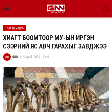
Гадаад мэдээ
Улс төр
ХИАГТ БООМТООР МУ-ЫН ИРГЭН
Нийгэм
СЭЭРНИЙ ЯС АВЧ ГАРАХЫГ ЗАВДЖЭЭ
Энтертайнмент
GNN
Sep 23, 2024
0
Эдийн засаг
Live
Гадаад мэдээ
People