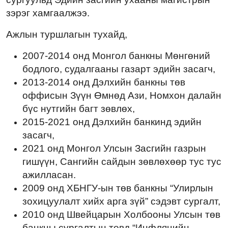
зэрэг хамгаалжээ.
Ажлын туршлагын тухайд,
2007-2014 онд Монгол банкны Мөнгөний
бодлого, судалгааны газарт эдийн засагч,
2013-2014 онд Дэлхийн банкны төв
оффисын Зүүн Өмнөд Ази, Номхон далайн
бүс нутгийн багт зөвлөх,
2015-2021 онд Дэлхийн банкинд эдийн
засагч,
2021 онд Монгол Улсын Засгийн газрын
гишүүн, Сангийн сайдын зөвлөхөөр тус тус
ажилласан.
2009 онд ХБНГУ-ын төв банкны “Улирлын
зохицуулалт хийх арга зүй” сэдэвт сургалт,
2010 онд Швейцарын Холбооны Улсын төв
банкны сургалтын төвд “Инфляцийн