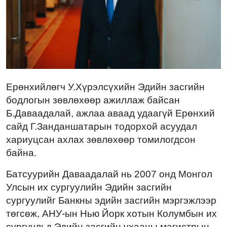
Ерөнхийлөгч У.Хүрэлсүхийн Эдийн засгийн
бодлогын зөвлөхөөр ажиллаж байсан
Б.Даваадалай, ажлаа аваад удаагүй Ерөнхий
сайд Г.Занданшатарын тодорхой асуудал
хариуцсан ахлах зөвлөхөөр томилогдсон
байна.
Батсуурийн Даваадалай нь 2007 онд Монгол
Улсын их сургуулийн Эдийн засгийн
сургуулийг Банкны эдийн засгийн мэргэжлээр
төгсөж, АНУ-ын Нью Йорк хотын Колумбын их
сургуульд Эдийн засгийн ухааны магистрын