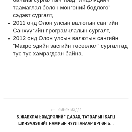
таамаглал болон мөнгөний бодлого”
сэдэвт сургалт,
2011 онд Олон улсын валютын сангийн
Санхүүгийн програмчлалын сургалт,
2012 онд Олон улсын валютын сангийн
“Макро эдийн засгийн төсөөлөл” сургалтад
тус тус хамрагдсан байна.
ӨМНӨХ МЭДЭЭ
Б.ЖАВХЛАН: ХҮНДРЭЛИЙГ ДАВАХ, ТАТВАРЫН БАГЦ
ШИНЭЧЛЭЛИЙГ НАМРЫН ЧУУЛГАНААР ӨРГӨН Б...