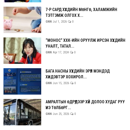
7-Р САРД ХҮҮХДИЙН МӨНГӨ, ХАЛАМЖИЙН
ТЭТГЭМЖ ОЛГОХ Х...
GNN
Jul 1, 2026
0
“МОНОС“ ХХК-ИЙН ОРУУЛЖ ИРСЭН ХҮҮХДИЙН
УНАЛТ, ТАТАЛ...
GNN
Apr 17, 2024
0
БАГА НАСНЫ ХҮҮХДИЙН ЭРҮҮЛ МЭНДЭД
ХҮНДЭВТЭР ХОХИРОЛ...
GNN
Jun 15, 2026
0
АМРАЛТЫН ӨДРҮҮДЭЭР ХҮЙ ДОЛОО ХУДАГ РУУ
ҮНЭ ТӨЛБӨРГ...
GNN
Jun 25, 2026
0