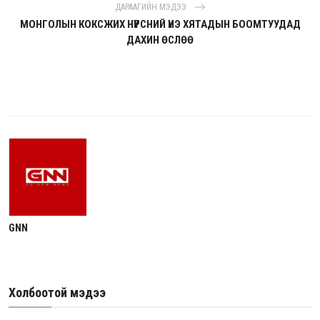
ДАРААГИЙН МЭДЭЭ
МОНГОЛЫН КОКСЖИХ НҮҮРСНИЙ ҮНЭ ХЯТАДЫН БООМТУУДАД
ДАХИН ӨСЛӨӨ
GNN
Холбоотой мэдээ