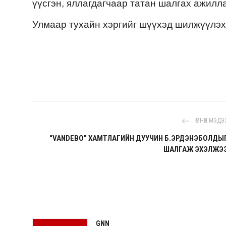
үүсгэн, яллагдагчаар татан шалгах ажилл
Улмаар тухайн хэргийг шүүхэд шилжүүлэх
ӨМНӨХ МЭДЭ
“VANDEBO” ХАМТЛАГИЙН ДУУЧИН Б.ЭРДЭНЭБОЛДЫ
ШАЛГАЖ ЭХЭЛЖЭ
GNN