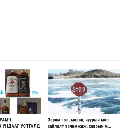
УРАМЧ
Зарим гол, мөрөн, нуурын мөс
Х УНДААГ УСТГАЛД
хайлалт эрчимжиж, хаврын м...