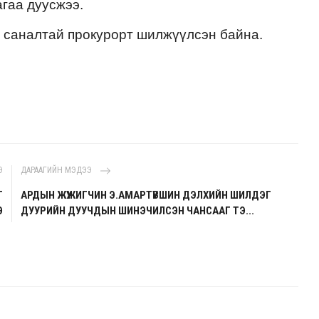
агаа дуусжээ.
 саналтай прокурорт шилжүүлсэн байна.
Э
ДАРААГИЙН МЭДЭЭ
Г
АРДЫН ЖҮЖИГЧИН Э.АМАРТҮВШИН ДЭЛХИЙН ШИЛДЭГ
Э
ДУУРИЙН ДУУЧДЫН ШИНЭЧИЛСЭН ЧАНСААГ ТЭ...