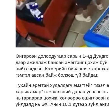
Өнгөрсөн долоодугаар сарын 1-нд Дундгов
дээр ажиллаж байсан эмэгтэйг цохиж буй 
нийтлэгдсэн. Камерийн бичлэгээс харахад
гэмтэл авсан байж болзошгүй байдаг.
Тухайн эрэгтэй худалдагч эмэгтэйг "Зээл ө
харьж амар" гэж хэлсний дараа үснээс нь 
нь гараараа цохиж, хөлөөрөө өшиглөсөн 
үйлдэлд нь ЭХТА-ын 10.1 дүгээр зүйл анги