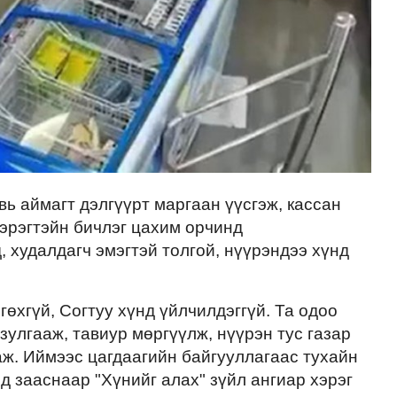
ь аймагт дэлгүүрт маргаан үүсгэж, кассан
эрэгтэйн бичлэг цахим орчинд
, худалдагч эмэгтэй толгой, нүүрэндээ хүнд
гөхгүй, Согтуу хүнд үйлчилдэггүй. Та одоо
зулгааж, тавиур мөргүүлж, нүүрэн тус газар
аж. Иймээс цагдаагийн байгууллагаас тухайн
д зааснаар "Хүнийг алах" зүйл ангиар хэрэг