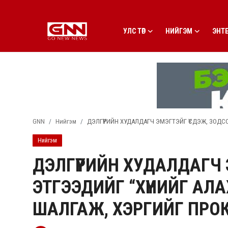
УЛС ТӨР
НИЙГЭМ
ЭНТ
Улс төр
Нийгэм
Энтертайнмент
GNN
Нийгэм
ДЭЛГҮҮРИЙН ХУДАЛДАГЧ ЭМЭГТЭЙГ ҮСДЭЖ, ЗОДСО
Эдийн засаг
Нийгэм
Live
ДЭЛГҮҮРИЙН ХУДАЛДАГЧ
Гадаад мэдээ
ЭТГЭЭДИЙГ “ХҮНИЙГ АЛА
People
ШАЛГАЖ, ХЭРГИЙГ ПРО