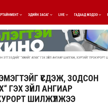
ЕРТАЙНМЕНТ
ЭДИЙН ЗАСАГ
LIVE
ГАДААД МЭДЭЭ
Н ЭТГЭЭДИЙГ “ХҮНИЙГ АЛАХ“ ГЭХ ЗҮЙЛ АНГИАР ШАЛГАЖ, ХЭРГИЙГ ПРОКУРОРТ 
 ЭМЭГТЭЙГ ҮСДЭЖ, ЗОДСОН
Х“ ГЭХ ЗҮЙЛ АНГИАР
КУРОРТ ШИЛЖҮҮЛЖЭЭ