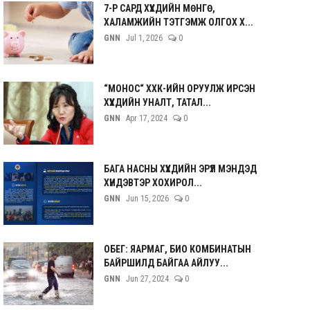
7-Р САРД ХҮҮХДИЙН МӨНГӨ,
ХАЛАМЖИЙН ТЭТГЭМЖ ОЛГОХ Х...
GNN
Jul 1, 2026
0
“МОНОС“ ХХК-ИЙН ОРУУЛЖ ИРСЭН
ХҮҮХДИЙН УНАЛТ, ТАТАЛ...
GNN
Apr 17, 2024
0
БАГА НАСНЫ ХҮҮХДИЙН ЭРҮҮЛ МЭНДЭД
ХҮНДЭВТЭР ХОХИРОЛ...
GNN
Jun 15, 2026
0
ОБЕГ: ЯАРМАГ, БИО КОМБИНАТЫН
БАЙРШИЛД БАЙГАА АЙЛУУ...
GNN
Jun 27, 2024
0