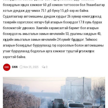
бохирдлын хүлцэх хэмжээг 60 дб хэмээн тогтоосон бол Улаанбаатар
хотын дундаж дуу чимээ 75.1 дб буюу 15 дб-ээр их байна.
Судалгаагаар автомашины дундаж хурдыг 26 хувиар нэмэгдүүлэхэд
тээврийн хэрэгслээс ялгарч буй агаарын бохирдол 17.8 хувь буурах
боломжтойг дүгнэжээ. Хамгийн харамсалтай баримт бол агаарын
бохирдол нь амьсгалын замын өвчлөлийн 53, уушгины хавдрын 40,
хүүхдийн амьсгалын замын өвчлөлийн 24 хувийг бүрдүүлдэг. Тиймээс
агаарын бохирдлыг бууруулахад гэр хорооллын болон автомашины
утааг бууруулахад бодлогын арга хэмжээг тууштай үргэлжлүүлэх
хэрэгтэй байна.
GNN
Nov 25, 2025
0