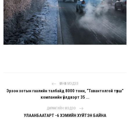
ӨМНӨХ МЭДЭЭ
Эрээн хотын гаалийн талбайд 8000 тонн, “Тавантолгой түлш”
компанийн үйлдвэрт 35 ...
ДАРААГИЙН МЭДЭЭ
УЛААНБААТАРТ -6 ХЭМИЙН ХҮЙТЭН БАЙНА