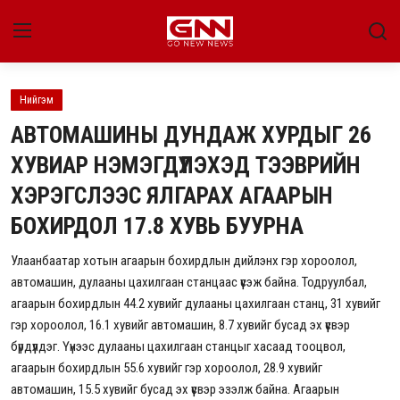
Нийгэм
Улс төр
АВТОМАШИНЫ ДУНДАЖ ХУРДЫГ 26
Нийгэм
ХУВИАР НЭМЭГДҮҮЛЭХЭД ТЭЭВРИЙН
ХЭРЭГСЛЭЭС ЯЛГАРАХ АГААРЫН
Энтертайнмент
БОХИРДОЛ 17.8 ХУВЬ БУУРНА
Эдийн засаг
Улаанбаатар хотын агаарын бохирдлын дийлэнх гэр хороолол,
Live
автомашин, дулааны цахилгаан станцаас үүсэж байна. Тодруулбал,
агаарын бохирдлын 44.2 хувийг дулааны цахилгаан станц, 31 хувийг
Гадаад мэдээ
гэр хороолол, 16.1 хувийг автомашин, 8.7 хувийг бусад эх үүсвэр
бүрдүүлдэг. Үүнээс дулааны цахилгаан станцыг хасаад тооцвол,
People
агаарын бохирдлын 55.6 хувийг гэр хороолол, 28.9 хувийг
автомашин, 15.5 хувийг бусад эх үүсвэр эзэлж байна. Агаарын