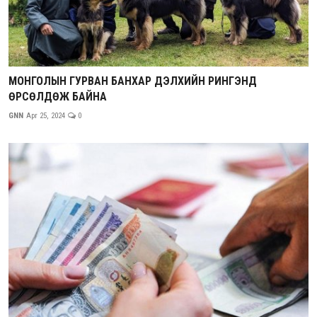
МОНГОЛЫН ГУРВАН БАНХАР ДЭЛХИЙН РИНГЭНД
ӨРСӨЛДӨЖ БАЙНА
GNN
Apr 25, 2024
0