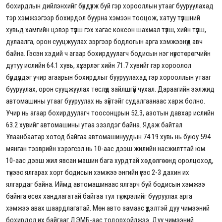
бохирдлын дийлэнхийг бүрдүүлж буй гэр хорооллын утааг бууруулахад
тэр хэмжээгээр бохирдол буурна хэмээн тооцож, хатуу түлшний
хувьд хамгийн цэвэр түлш гэх хагас коксон шахмал түлш, хийн түлш,
дулаалга, орон сууцжуулах зэргээр бодлогын арга хэмжээнүүд авч
байна. Гэсэн хэдий ч агаар бохирдуулагч бодисын нэг нүүрстөрөгчийн
дутуу ислийн 64.1 хувь, хүхэрлэг хийн 71.7 хувийг гэр хороолол
бүрдүүлдэг учир агаарын бохирдлыг бууруулахад гэр хорооллын утааг
бууруулах, орон сууцжуулах төслүүд зайлшгүй чухал. Дараагийн ээлжид
автомашины утааг бууруулах нь зүйтэйг судалгаанаас харж болно.
Учир нь агаар бохирдуулагч тоосонцрын 52.3, азотын давхар ислийн
63.2 хувийг автомашины утаа эзэлдэг байна. Ядаж байтал
Улаанбаатар хотод байгаа автомашинуудын 74.19 хувь нь буюу 594
мянган тээврийн хэрэгсэл нь 10-аас дээш жилийн насжилттай юм.
10-аас дээш жил явсан машин бага хурдтай хөдөлгөөнд оролцоход,
түүнээс ялгарах хорт бодисын хэмжээ энгийн үеэс 2-3 дахин их
ялгардаг байна. Иймд автомашинаас ялгарч буй бодисын хэмжээ
байнга өсөх хандлагатай байгаа тул түгжрэлийг бууруулах арга
хэмжээ авах шаардлагатай. Мөн авто замаас үүдэлтэй дуу чимээний
бохирдол их байгааг ДЭМБ-аас тодорхойлжээ. Дуу чимээний