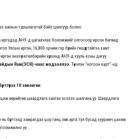
эх ажлын туршлагатай байх шалгуур болно.
н иргэдэд АНУ-д цагаачлах боломжийг олгосоор ирсэн бөгөөд
гол Улсын иргэн, 16,800 орчим гэр бүлийн гишүүдтэйгээ хамт
иргэн энэхүү хөтөлбөрийн хүрээнд АНУ-д хууль ёсны дагуу
Сайдын Яам(ЭСЯ)-наас мэдээллээ.
Түүнчлэн “ногоон карт”-нд
тгүүлэх 10 зөвлөгөө:
цаж өөрийгөө шаардлага хангах эсэхээ шалгана уу. Шаардлага
 Энэ нь бүртгэлд хамрагдах цор ганц зөв арга тул бусад хуурамч цахим
лгоомжилно уу.