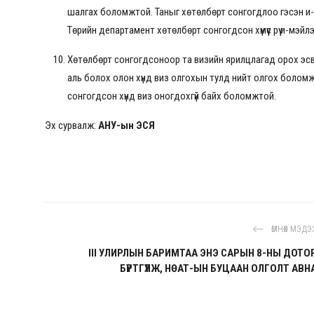
шалгах боломжтой. Таныг хөтөлбөрт сонгогдлоо гэсэн и-
Төрийн департамент хөтөлбөрт сонгогдсон хүмүүс рүү и-мэйл
Хөтөлбөрт сонгогдсоноор та визийн ярилцлагад орох эсвэ
аль болох олон хүнд виз олгохын тулд нийт олгох боломжи
сонгогдсон хүнд виз оногдохгүй байх боломжтой.
Эх сурвалж:
АНУ-ын ЭСЯ
ӨМНӨХ МЭДЭ
III УЛИРЛЫН БАРИМТАА ЭНЭ САРЫН 8-НЫ ДОТО
БҮРТГҮҮЛЖ, НӨАТ-ЫН БУЦААН ОЛГОЛТ АВН