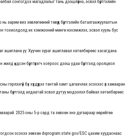
өлбөл сонгогдох магадлалыг тань дээшлүүлнэ, эсвэл бүртгэлийн
ир нь зарим виз зөвлөгөөний төвүүд бүртгэлийн баталгаажуулалтын
сон тохиолдолд их хэмжээний мөнгө нэхэмжлэх, эсвэл хууль бус
раг ашиглана уу. Хуучин зураг ашиглавал хөтөлбөрөөс хасагдана.
айн жилд үндсэн бүртгүүлэгч хоёроос дээш удаа бүртгэлд оролцвол
 гэрлээгүй бүх хүүхдүүдээ тантай хамт цагаачлах эсэхээс үл хамааран
 таны бүртгэлд алдаатай эсвэл дутуу мэдээлэл байвал хөтөлбөрөөс
ваарай. 2025 оны 5-р сард та зөвхөн энэ дугаараар өөрийгөө
нгогдсон эсэхээ зөвхөн
dvprogram.state.gov/ESC
цахим хуудаснаас