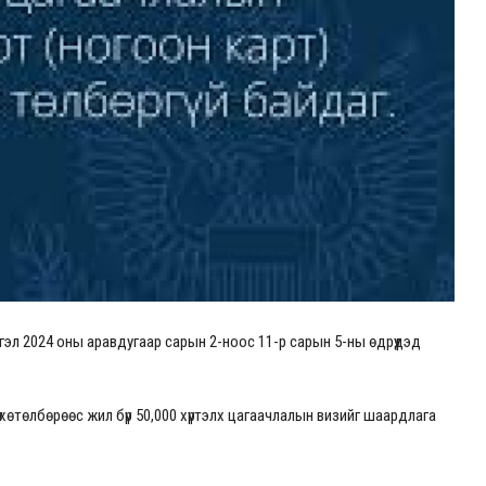
гэл 2024 оны аравдугаар сарын 2-ноос 11-р сарын 5-ны өдрүүдэд
хөтөлбөрөөс жил бүр 50,000 хүртэлх цагаачлалын визийг шаардлага