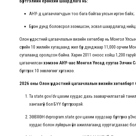
Бүртгэлийн ерөнхий шаардлага нь:
АНУ-д цагаачлагчдын тоо бага байгаа улсын иргэн байх;
Бүрэн дунд боловсрол эзэмшсэн, эсвэл шаардлагад нийц
Олон үндэстний цагаачлалын визийн хөтөлбөр нь Монгол Улсы
сүүлийн 10 жилийн хугацаанд жил бүр дунджаар 11,000 орчим Мон
сугалаанд оролцсон байна. Харин 2011 оноос хойш 1,200 гаруй 
цагаачилсан
хэмээн АНУ-аас Монгол Улсад суугаа Элчин 
бүртгүүлэх 10 зөвлөгөөг хүргэжээ.
2026 оны Олон үндэстний цагаачлалын визийн хөтөлбөрт бүр
Та
state.gov/dv
цахим хуудас дахь зааварчилгаатай танил
хангаагүй бол БҮҮ бүртгүүлээрэй.
ЗӨВХӨН
dvprogram.state.gov
цахим хуудсаар бүртгүүлнэ үү.
хуудас болон луйврын үйл ажиллагаанд хууртагдахаас бо