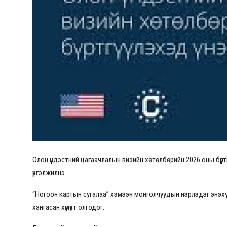
Олон үндэстний цагаачлалын визийн хөтөлбөрийн 2026 оны бүрт
үргэлжилнэ.
“Ногоон картын сугалаа” хэмээн монголчуудын нэрлэдэг энэхүү 
хангасан хүмүүст олгодог.