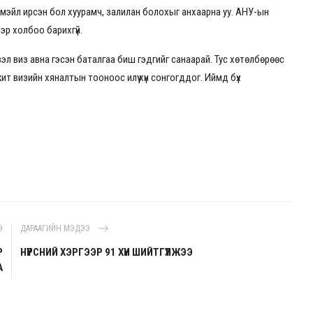
мэйл ирсэн бол хуурамч, залилан болохыг анхаарна уу. АНУ-ын
ээр холбоо барихгүй.
л виз авна гэсэн баталгаа биш гэдгийг санаарай. Тус хөтөлбөрөөс
т визийн хяналтын тооноос илүү хүн сонгогддог. Иймд бүх
Э
ДАРААГИЙН МЭДЭЭ
Р
НҮҮРСНИЙ ХЭРГЭЭР 91 ХҮН ШИЙТГҮҮЛЖЭЭ
А