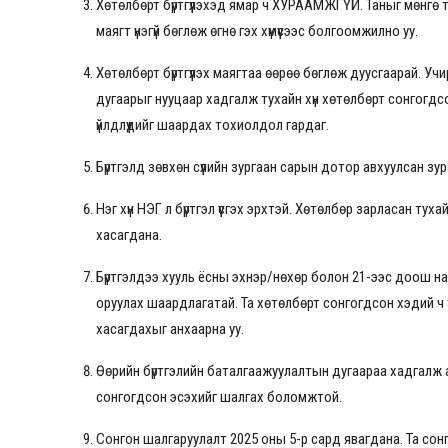
Хөтөлбөрт бүртгүүлэхэд ямар ч ХУРААМЖГҮЙ. Таныг мөнгө т
маягт үнэгүй бөглөж өгнө гэх хүмүүсээс болгоомжилно уу.
Хөтөлбөрт бүртгүүлэх маягтаа өөрөө бөглөж дуусгаарай. Уч
дугаарыг нууцаар хадгалж тухайн хүн хөтөлбөрт сонгогд
үйлдлүүдийг шаардах тохиолдол гардаг.
Бүртгэлд зөвхөн сүүлийн зургаан сарын дотор авхуулсан зу
Нэг хүн НЭГ л бүртгэл үүсгэх эрхтэй. Хөтөлбөр зарласан тух
хасагдана.
Бүртгэлдээ хууль ёсны эхнэр/нөхөр болон 21-ээс доош насны
оруулах шаардлагатай. Та хөтөлбөрт сонгогдсон хэдий ч
хасагдахыг анхаарна уу.
Өөрийн бүртгэлийн баталгаажуулалтын дугаараа хадгалж а
сонгогдсон эсэхийг шалгах боломжтой.
Сонгон шалгаруулалт 2025 оны 5-р сард явагдана. Та со