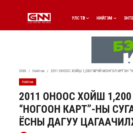
УЛС ТӨР
НИЙГЭМ
ЭНТ
Улс төр
Нийгэм
Энтертайнмент
GNN
Нийгэм
2011 ОНООС ХОЙШ 1,200 ГАРУЙ МОНГОЛ ИРГЭН 
Эдийн засаг
Нийгэм
Live
2011 ОНООС ХОЙШ 1,20
Гадаад мэдээ
“НОГООН КАРТ”-НЫ СУГ
People
ЁСНЫ ДАГУУ ЦАГААЧИ