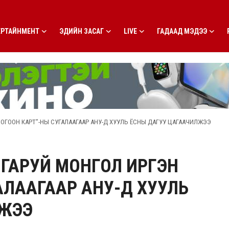
ЕРТАЙНМЕНТ
ЭДИЙН ЗАСАГ
LIVE
ГАДААД МЭДЭЭ
“НОГООН КАРТ”-НЫ СУГАЛААГААР АНУ-Д ХУУЛЬ ЁСНЫ ДАГУУ ЦАГААЧИЛЖЭЭ
0 ГАРУЙ МОНГОЛ ИРГЭН
АЛААГААР АНУ-Д ХУУЛЬ
ЛЖЭЭ