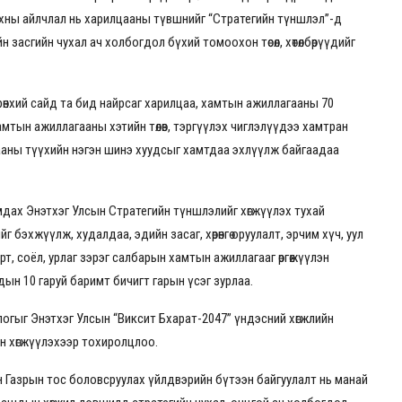
анхны айлчлал нь харилцааны түвшнийг “Стратегийн түншлэл”-д
н засгийн чухал ач холбогдол бүхий томоохон төсөл, хөтөлбөрүүдийг
рөнхий сайд та бид найрсаг харилцаа, хамтын ажиллагааны 70
тын ажиллагааны хэтийн төлөв, тэргүүлэх чиглэлүүдээ хамтран
цааны түүхийн нэгэн шинэ хуудсыг хамтдаа эхлүүлж байгаадаа
мдах Энэтхэг Улсын Стратегийн түншлэлийг хөгжүүлэх тухай
 бэхжүүлж, худалдаа, эдийн засаг, хөрөнгө оруулалт, эрчим хүч, уул
рт, соёл, урлаг зэрэг салбарын хамтын ажиллагааг өргөжүүлэн
дын 10 гаруй баримт бичигт гарын үсэг зурлаа.
логыг Энэтхэг Улсын “Виксит Бхарат-2047” үндэсний хөгжлийн
эн хөгжүүлэхээр тохиролцлоо.
 Газрын тос боловсруулах үйлдвэрийн бүтээн байгуулалт нь манай