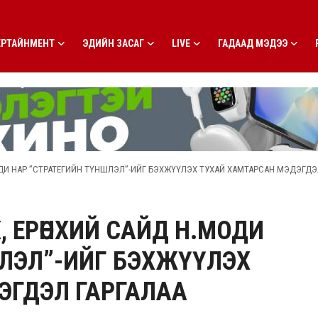
ЕРТАЙНМЕНТ
ЭДИЙН ЗАСАГ
LIVE
ГАДААД МЭДЭЭ
ДИ НАР ”СТРАТЕГИЙН ТҮНШЛЭЛ”-ИЙГ БЭХЖҮҮЛЭХ ТУХАЙ ХАМТАРСАН МЭДЭГДЭ
Х, ЕРӨНХИЙ САЙД Н.МОДИ
ШЛЭЛ”-ИЙГ БЭХЖҮҮЛЭХ
ЭГДЭЛ ГАРГАЛАА