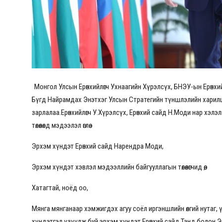
Монгол Улсын Ерөнхийлөгч Ухнаагийн Хүрэлсүх, БНЭУ-ын Ерөнх
Бүгд Найрамдах Энэтхэг Улсын Стратегийн түншлэлийн харилц
зарлалаа.Ерөнхийлөгч У.Хүрэлсүх, Ерөнхий сайд Н.Моди нар хэл
төлөөлөлд мэдээлэл өглөө.
Эрхэм хүндэт Ерөнхий сайд Нарендра Моди,
Эрхэм хүндэт хэвлэл мэдээллийн байгууллагын төлөөлөгчид өө,
Хатагтай, ноёд оо,
Мянга мянганаар хэмжигдэх агуу соёл иргэншлийн өлгий нутаг,
хүндэтгэл үзүүлж буй эрхэм хүндэт Ерөнхий сайд Танд болон Эн