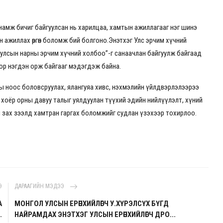
амж бичиг байгуулсан нь харилцаа, хамтын ажиллагааг нэг шинэ
н ажиллах өргөн боломж бий болгоно.Энэтхэг Улс эрчим хүчний
н улсын нарны эрчим хүчний холбоо”-г санаачлан байгуулж байгаад
оор нэгдэн орж байгааг мэдэгдэж байна.
ины ноос боловсруулах, ялангуяа хивс, нэхмэлийн үйлдвэрлэлээрээ
хоёр орны давуу талыг уялдуулан түүхий эдийн нийлүүлэлт, хүний
йн зах зээлд хамтран гаргах боломжийг судлан үзэхээр тохирлоо.
Э
ДАРААГИЙН МЭДЭЭ
А
МОНГОЛ УЛСЫН ЕРӨНХИЙЛӨГЧ У.ХҮРЭЛСҮХ БҮГД
.
НАЙРАМДАХ ЭНЭТХЭГ УЛСЫН ЕРӨНХИЙЛӨГЧ ДРО...