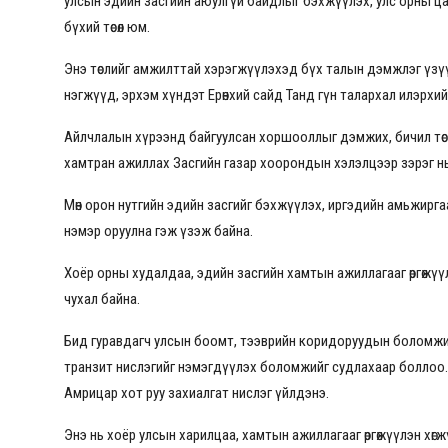
улсын эдийн засгийн аюулгүй байдлыг бэхжүүлэх, улс орны ц
бүхий төсөл юм.
Энэ төслийг амжилттай хэрэгжүүлэхэд бүх талын дэмжлэг үзүүл
нэгжүүд, эрхэм хүндэт Ерөнхий сайд Танд гүн талархал илэрхи
Айлчлалын хүрээнд байгуулсан хоршооллыг дэмжих, бичил төс
хамтран ажиллах Засгийн газар хоорондын хэлэлцээр зэрэг н
Мөн орон нутгийн эдийн засгийг бэхжүүлэх, иргэдийн амьжирга
нэмэр оруулна гэж үзэж байна.
Хоёр орны худалдаа, эдийн засгийн хамтын ажиллагааг өргөжүү
чухал байна.
Бид гуравдагч улсын боомт, тээврийн коридоруудын боломжи
транзит нислэгийг нэмэгдүүлэх боломжийг судлахаар боллоо
Амрицар хот руу захиалгат нислэг үйлдэнэ.
Энэ нь хоёр улсын харилцаа, хамтын ажиллагааг өргөжүүлэн хө