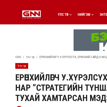
УЛС ТӨР
НИЙГЭМ
ЭНТ
Улс төр
Нийгэм
Энтертайнмент
GNN
Улс төр
ЕРӨНХИЙЛӨГЧ У.ХҮРЭЛСҮХ, ЕРӨНХИЙ САЙД Н.МО
Эдийн засаг
Улс төр
Live
ЕРӨНХИЙЛӨГЧ У.ХҮРЭЛСҮ
Гадаад мэдээ
НАР ”СТРАТЕГИЙН ТҮН
People
ТУХАЙ ХАМТАРСАН МЭД