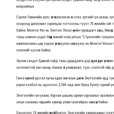
илэрхийлье.
Сүрлэг Гималайн уулс, өнгө алагласан өв соёл, эртний гүн ухаан
хооронд дипломат харилцаа тогтоосны түүхт 70 жилийн ойг то
байна. Монгол Улс нь Энэтхэг Улсыг өөрийн гуравдагч хөрш, Өмн
түнш хэмээн үздэг бөгөөд манай хоёр улсын “Стратегийн түншлэ
ажиллагааны цар хүрээг өргөжүүлэн хөгжүүлэх нь Монгол Улсын
хэлэхийг хүсэж байна.
Эрхэм хүндэт Ерөнхий сайд таны удирдлага дор өдрөөс өдөрт өргөжи
зочломтгой зан чанар, баялаг өв уламжлал, түүх, соёлтой ойр 
Ганга мөрний урсгал лугаа адил амгалан дөлгөөн Энэтхэгийн ард
учрал холбоо нь одоогоос 2,500-аад жил буюу Хүннү гүрний үе
Энэтхэгийн гүн ухаан, бурхан шашны ариун сургаалыг эрхэмлэн 
оюун санааны хөршийн хувиар улам гүнзгийрэн хөгжсөөр байна.
Одоогоос 10 жилийн өмнө Монгол, Энэтхэгийн харилцааны түүх