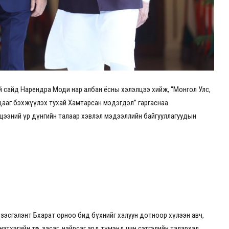
ий сайд Нарендра Моди нар албан ёсны хэлэлцээ хийж, “Монгол Улс,
ааг бэхжүүлэх тухай Хамтарсан мэдэгдэл” гаргаснаа
элцээний үр дүнгийн талаар хэвлэл мэдээллийн байгууллагуудын
 үзэсгэлэнт Бхарат орноо бид бүхнийг халуун дотноор хүлээн авч,
этхэгийн төр, засаг, найрсаг ард түмэнд чин сэтгэлийн талархал