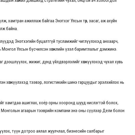
аашдын хөгжил дэвшилд стратегийн чухал, онцгой ач холбогдол
ж, хамтран ажиллаж байгаа Энэтхэг Улсын төр, засаг, аж ахуйн
йлж байна.
лүүдэд Энэтхэгийн буцалтгүй тусламжийг чиглүүлэхэд анхаарч,
ь Монгол Улсын бүсчилсэн хөгжлийн үзэл баримтлалыг дэмжинэ.
аг дээшлүүлэх, жижиг, дунд үйлдвэрлэлийг хөгжүүлэхэд чухал хувь
лэн хөгжүүлэхэд тээвэр, логистикийн шинэ гарцуудыг эрэлхийлэх нь
йг хамтдаа ашиглах, хоёр орны хооронд шууд нислэгтэй болох,
. Монголын агаарын тээврийн компани энэ оны сүүлээр Дели болон
гжүүлэх, түүн дотроо аялал жуулчлал, бизнесийн салбарыг