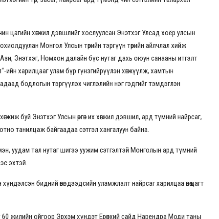
, орчин цагийн хөгжил дэвшлийг хослуулсан Энэтхэг Улсад хоёр улсын
хиолдуулан Монгол Улсын төрийн тэргүүн төрийн айлчлал хийж
өд Ази, Энэтхэг, Номхон далайн бүс нутаг дахь оюун санааны итгэлт
л“-ийн харилцааг улам бүр гүнзгийрүүлэн хөгжүүлж, хамтын
 гадаад бодлогын тэргүүлэх чиглэлийн нэг гэдгийг тэмдэглэн
н хөгжиж буй Энэтхэг Улсын өргөн их хөгжил дэвшил, ард түмний найрсаг,
дотно танилцаж байгаадаа сэтгэл хангалуун байна.
 түмэн, уудам тал нутаг шигээ уужим сэтгэлтэй Монголын ард түмний
эс эхтэй.
хүндэлсэн бидний өвөг дээдсийн уламжлалт найрсаг харилцаа өнөө цагт
т 60 жилийн ойгоор Эрхэм хүндэт Ерөнхий сайд Нарендра Моди таны