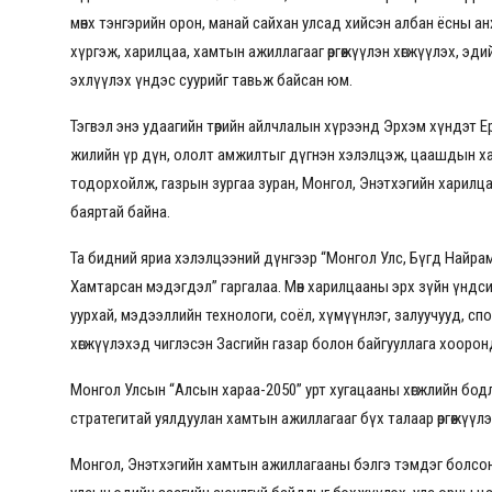
мөнх тэнгэрийн орон, манай сайхан улсад хийсэн албан ёсны 
хүргэж, харилцаа, хамтын ажиллагааг өргөжүүлэн хөгжүүлэх, эдий
эхлүүлэх үндэс суурийг тавьж байсан юм.
Тэгвэл энэ удаагийн төрийн айлчлалын хүрээнд Эрхэм хүндэт Е
жилийн үр дүн, ололт амжилтыг дүгнэн хэлэлцэж, цаашдын хам
тодорхойлж, газрын зургаа зуран, Монгол, Энэтхэгийн харил
баяртай байна.
Та бидний яриа хэлэлцээний дүнгээр “Монгол Улс, Бүгд Найра
Хамтарсан мэдэгдэл” гаргалаа. Мөн харилцааны эрх зүйн үндсийг
уурхай, мэдээллийн технологи, соёл, хүмүүнлэг, залуучууд, спо
хөгжүүлэхэд чиглэсэн Засгийн газар болон байгууллага хоорон
Монгол Улсын “Алсын хараа-2050” урт хугацааны хөгжлийн бод
стратегитай уялдуулан хамтын ажиллагааг бүх талаар өргөжүүл
Монгол, Энэтхэгийн хамтын ажиллагааны бэлгэ тэмдэг болсон