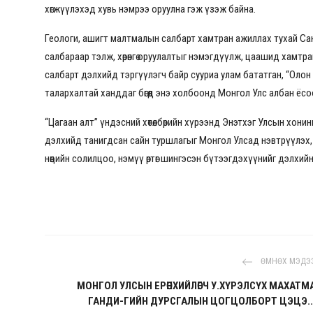
хөгжүүлэхэд хувь нэмрээ оруулна гэж үзэж байна.
Геологи, ашигт малтмалын салбарт хамтран ажиллах тухай Сан
салбараар тэлж, хөрөнгө оруулалтыг нэмэгдүүлж, цаашид хамтра
салбарт дэлхийд тэргүүлэгч байр сууриа улам бататган, “Оло
талархалтай ханддаг бөгөөд энэ холбоонд Монгол Улс албан ёс
“Цагаан алт” үндэсний хөтөлбөрийн хүрээнд Энэтхэг Улсын хон
дэлхийд танигдсан сайн туршлагыг Монгол Улсад нэвтрүүлэх, 
нөөцийн солилцоо, нэмүү өртөг шингэсэн бүтээгдэхүүнийг дэлхи
ӨМНӨХ МЭДЭ
МОНГОЛ УЛСЫН ЕРӨНХИЙЛӨГЧ У.ХҮРЭЛСҮХ МАХАТМ
ГАНДИ-ГИЙН ДУРСГАЛЫН ЦОГЦОЛБОРТ ЦЭЦЭ..