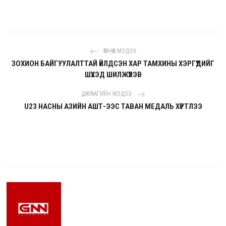
ӨМНӨХ МЭДЭЭ
ЗОХИОН БАЙГУУЛАЛТТАЙ ҮЙЛДСЭН ХАР ТАМХИНЫ ХЭРГҮҮДИЙГ
ШҮҮХЭД ШИЛЖҮҮЛЭВ
ДАРААГИЙН МЭДЭЭ
U23 НАСНЫ АЗИЙН АШТ-ЭЭС ТАВАН МЕДАЛЬ ХҮРТЛЭЭ