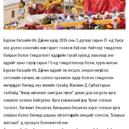
Бурхан багшийн Их Дүйчин өдөр 2026 оны 5 дугаар сарын 31-нд буюу
энэ долоо хоногийн ням гарагт тохиож буй юм. Нийтээр тэмдэглэх
баярын болон тэмдэглэлт өдрүүдийн тухай хуульд зааснаар энэ
өдрийг зуны тэргүүн сарын 15-нд тэмдэглэхээр болж, хуульчилсан.
Бурхан багшийн Их Дүйчин өдрийг эв нэгдэл, энэрэл нигүүлсэл,
сэтгэлийн хөгжил, өв соёлоо эрхэмлэх өдөр болгон тэмдэглэн
өнгөрүүлдэг бөгөөд энэ жилийн тухайд Жанжин Д.Сүхбаатарын
талбайд “Амар амгаланг хамтдаа түгээе” уриан дор нэгдсэн арга
хэмжээг зохион байгуулна. Арга хэмжээний үеэр Урлаг соёлын
тоглолт, Хөгжимт бясалгал, Випашяна бясалгал зэрэг соёлын арга
хэмжээ болох бөгөөд шашны зүтгэлтнүүдийн лекцийг сонсож, “Баярын
жагсаал”-д оролцох боломжтой юм.