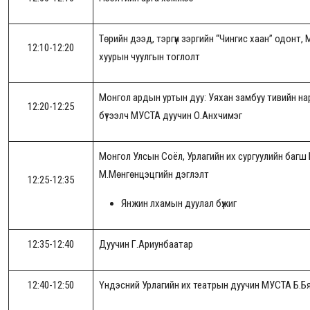
Төрийн дээд, тэргүүн зэргийн “Чингис хаан” одон
12:10-12:20
хуурын чуулгын тоглолт
Монгол ардын уртын дуу: Уяхан замбуу тивийн на
12:20-12:25
бүтээлч МУСТА дуучин О.Анхчимэг
Монгол Улсын Соёл, Урлагийн их сургуулийн багш 
М.Мөнгөнцэцгийн дэглэлт
12:25-12:35
Янжин лхамын дуулал бүжиг
12:35-12:40
Дуучин Г.Ариунбаатар
12:40-12:50
Үндэсний Урлагийн их театрын дуучин МУСТА Б.