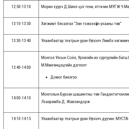
12:50-13:10
Морин хуурч Д.Шинэ-цог гени, ятгачин МУГЖ Ч.М
13:10-13:30
Хөгжимт бясалгал “Зөн тэжээхүйн ухааны төв”
13:30-13:40
Улаанбаатар театрын уран бүтээлч Лимбэ хөгжим
Монгол Улсын Соёл, Урлагийн их сургуулийн багш 
М.Мөнгөнцэцгийн дэглэлт
13:40-14:00
Домог биелгээ
Монголын Бурхан шашинтны төв-Гандантэгчэнлин х
14:00-14:10
Лхаарамба Д. Жавзандорж
14:10-14:15
Улаанбаатар театрын уран бүтээлч дуучин: МУСТА