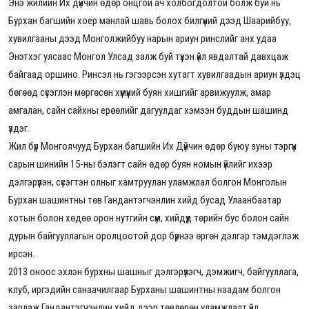
Энэ жилийн Их дүйчин өдөр онцгой ач холбогдолтой болж буй нь
Бурхан багшийн хоёр манлай шавь болох билгүүний дээд Шаарийбуу,
хувилгааны дээд Монголжийбуу нарын ариун ринслийг анх удаа
Энэтхэг улсаас Монгол Улсад залж буй түүхэн үйл явдалтай давхцаж
байгаад оршино. Ринсэл нь гэгээрсэн хутагт хувилгаадын ариун үлдэц
бөгөөд сүсэглэн мөргөсөн хүмүүний буян хишгийг арвижуулж, амар
амгалан, сайн сайхны ерөөлийг дагуулдаг хэмээн буддын шашинд
үздэг.
Жил бүр Монголчууд Бурхан багшийн Их Дүйчин өдөр буюу зуны тэргүүн
сарын шинийн 15-ны бэлэгт сайн өдөр буян номын үйлийг ихээр
дэлгэрүүлэн, сүсэгтэн олныг хамтруулан уламжлал болгон Монголын
Бурхан шашинтны төв Гандантэгчэнлин хийд бусад Улаанбаатар
хотын болон хөдөө орон нутгийн сүм, хийдүүд төрийн бус болон сайн
дурын байгууллагын оролцоотой дор бүрнээ өргөн дэлгэр тэмдэглэж
ирсэн.
2013 оноос эхлэн бурхны шашныг дэлгэрүүлэгч, дэмжигч, байгууллага,
клуб, иргэдийн санаачилгаар Бурханы шашинтны наадам болгон
зарлаж Гандантэгчэнлин хийд дээр төвлөрөн уламжлалт үйл