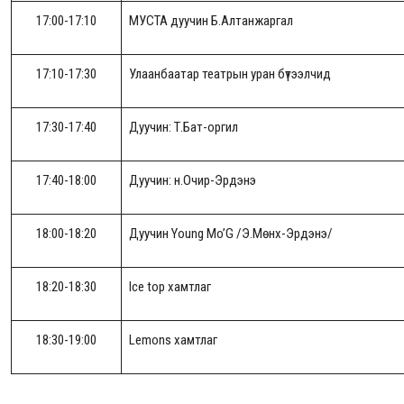
17:00-17:10
МУСТА дуучин Б.Алтанжаргал
17:10-17:30
Улаанбаатар театрын уран бүтээлчид
17:30-17:40
Дуучин: Т.Бат-оргил
17:40-18:00
Дуучин: н.Очир-Эрдэнэ
18:00-18:20
Дуучин Young Mo’G /Э.Мөнх-Эрдэнэ/
18:20-18:30
Ice top хамтлаг
18:30-19:00
Lemons хамтлаг