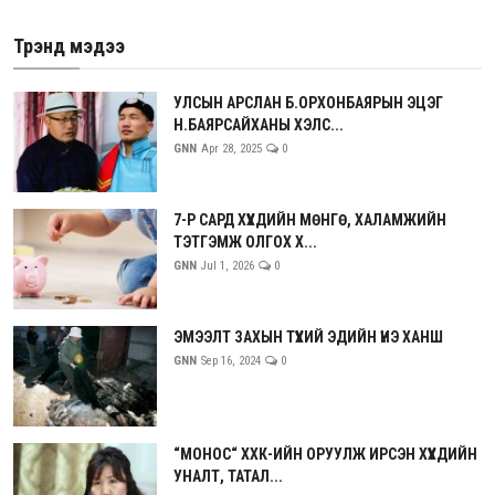
Трэнд мэдээ
УЛСЫН АРСЛАН Б.ОРХОНБАЯРЫН ЭЦЭГ
Н.БАЯРСАЙХАНЫ ХЭЛС...
GNN
Apr 28, 2025
0
7-Р САРД ХҮҮХДИЙН МӨНГӨ, ХАЛАМЖИЙН
ТЭТГЭМЖ ОЛГОХ Х...
GNN
Jul 1, 2026
0
ЭМЭЭЛТ ЗАХЫН ТҮҮХИЙ ЭДИЙН ҮНЭ ХАНШ
GNN
Sep 16, 2024
0
“МОНОС“ ХХК-ИЙН ОРУУЛЖ ИРСЭН ХҮҮХДИЙН
УНАЛТ, ТАТАЛ...