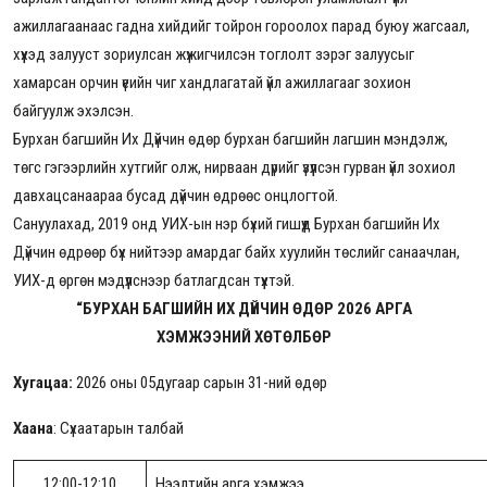
ажиллагаанаас гадна хийдийг тойрон гороолох парад буюу жагсаал,
хүүхэд залууст зориулсан жүжигчилсэн тоглолт зэрэг залуусыг
хамарсан орчин үеийн чиг хандлагатай үйл ажиллагааг зохион
байгуулж эхэлсэн.
Бурхан багшийн Их Дүйчин өдөр бурхан багшийн лагшин мэндэлж,
төгс гэгээрлийн хутгийг олж, нирваан дүрийг үзүүлсэн гурван үйл зохиол
давхацсанаараа бусад дүйчин өдрөөс онцлогтой.
Сануулахад, 2019 онд УИХ-ын нэр бүхий гишүүд Бурхан багшийн Их
Дүйчин өдрөөр бүх нийтээр амардаг байх хуулийн төслийг санаачлан,
УИХ-д өргөн мэдүүлснээр батлагдсан түүхтэй.
“БУРХАН БАГШИЙН ИХ ДҮЙЧИН ӨДӨР 2026 АРГА
ХЭМЖЭЭНИЙ ХӨТӨЛБӨР
Хугацаа:
2026 оны 05дугаар сарын 31-ний өдөр
Хаана
: Сүхаатарын талбай
12:00-12:10
Нээлтийн арга хэмжээ