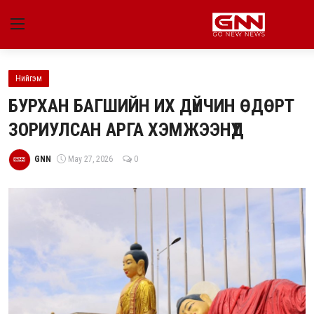
Нийгэм
Улс төр
БУРХАН БАГШИЙН ИХ ДҮЙЧИН ӨДӨРТ
Нийгэм
ЗОРИУЛСАН АРГА ХЭМЖЭЭНҮҮД
Энтертайнмент
GNN
May 27, 2026
0
Эдийн засаг
Live
Гадаад мэдээ
People