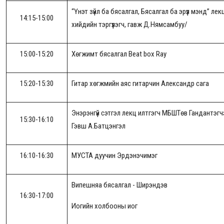
“Үнэт зүйл ба бясалгал, Бясалгал ба эрүүл мэнд” л
14:15-15:00
хийдийн тэргүүлэгч, гавж Д.Нямсамбуу/
15:00-15:20
Хөгжимт бясалгал Beat box Ray
15:20-15:30
Гитар хөгжмийн аяс гитарчин Александр сага
Энэрэнгүй сэтгэл лекц илтгэгч МБШТөв Гандантэгчэ
15:30-16:10
Гэвш А.Батцэнгэл
16:10-16:30
МУСТА дуучин Эрдэнэчимэг
Випешняа бясалгал - Ширэндэв
16:30-17:00
Иогийн холбооны иог