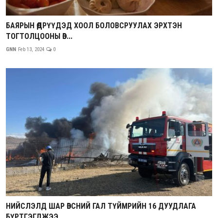
БАЯРЫН ӨДРҮҮДЭД ХООЛ БОЛОВСРУУЛАХ ЭРХТЭН
ТОГТОЛЦООНЫ ӨВ...
GNN
Feb 13, 2024
0
НИЙСЛЭЛД ШАР ӨВСНИЙ ГАЛ ТҮЙМРИЙН 16 ДУУДЛАГА
БҮРТГЭГДЖЭЭ