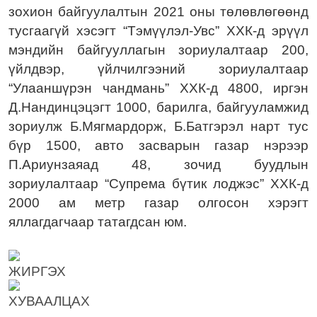
зохион байгуулалтын 2021 оны төлөвлөгөөнд
тусгаагүй хэсэгт “Тэмүүлэл-Увс” ХХК-д эрүүл
мэндийн байгууллагын зориулалтаар 200,
үйлдвэр, үйлчилгээний зориулалтаар
“Улааншүрэн чандмань” ХХК-д 4800, иргэн
Д.Нандинцэцэгт 1000, барилга, байгууламжид
зориулж Б.Мягмардорж, Б.Батгэрэл нарт тус
бүр 1500, авто засварын газар нэрээр
П.Ариунзаяад 48, зочид буудлын
зориулалтаар “Супрема бүтик лоджэс” ХХК-д
2000 ам метр газар олгосон хэрэгт
яллагдагчаар татагдсан юм.
ЖИРГЭХ
ХУВААЛЦАХ