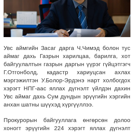
Увс аймгийн Засаг дарга Ч.Чимэд болон тус
аймаг дахь Газрын харилцаа, барилга, хот
байгуулалтын газрын даргын үүрэг гүйцэтгэгч
Г.Отгонболд, кадастр хариуцсан ахлах
мэргэжилтэн У.Болор-Эрдэнэ нарт холбогдох
хэрэгт НПГ-аас яллах дүгнэлт үйлдэн дахин
Увс аймаг дахь Сум дундын эрүүгийн хэргийн
анхан шатны шүүхэд хүргүүллээ.
Прокурорын байгууллага өнгөрсөн долоо
хоногт эрүүгийн 224 хэрэгт яллах дүгнэлт