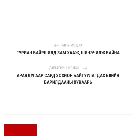
ӨМНӨХ МЭДЭЭ
ГУРВАН БАЙРШИЛД ЗАМ ХААЖ, ШИНЭЧИЛЖ БАЙНА
ДАРААГИЙН МЭДЭЭ
АРАВДУГААР САРД ЗОХИОН БАЙГУУЛАГДАХ БӨХИЙН
БАРИЛДААНЫ ХУВААРЬ