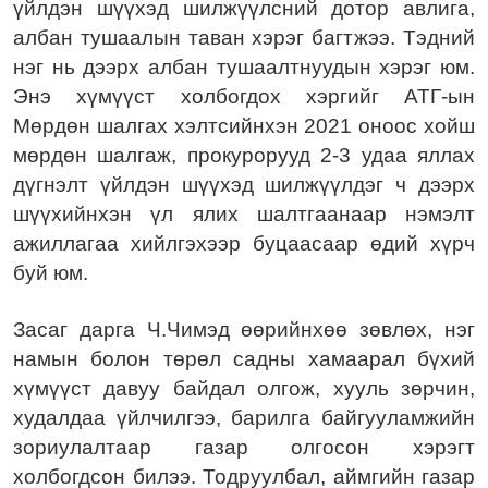
үйлдэн шүүхэд шилжүүлсний дотор авлига,
албан тушаалын таван хэрэг багтжээ. Тэдний
нэг нь дээрх албан тушаалтнуудын хэрэг юм.
Энэ хүмүүст холбогдох хэргийг АТГ-ын
Мөрдөн шалгах хэлтсийнхэн 2021 оноос хойш
мөрдөн шалгаж, прокурорууд 2-3 удаа яллах
дүгнэлт үйлдэн шүүхэд шилжүүлдэг ч дээрх
шүүхийнхэн үл ялих шалтгаанаар нэмэлт
ажиллагаа хийлгэхээр буцаасаар өдий хүрч
буй юм.
Засаг дарга Ч.Чимэд өөрийнхөө зөвлөх, нэг
намын болон төрөл садны хамаарал бүхий
хүмүүст давуу байдал олгож, хууль зөрчин,
худалдаа үйлчилгээ, барилга байгууламжийн
зориулалтаар газар олгосон хэрэгт
холбогдсон билээ. Тодруулбал, аймгийн газар