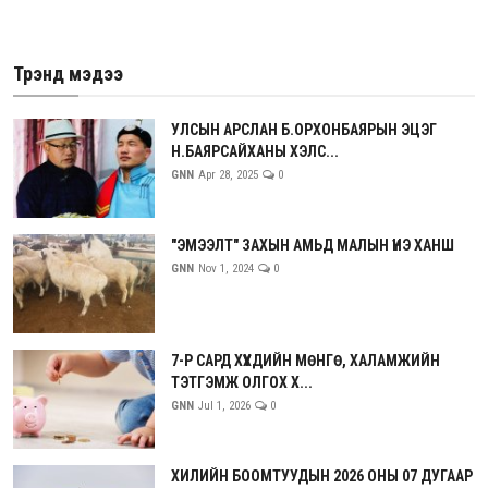
Трэнд мэдээ
УЛСЫН АРСЛАН Б.ОРХОНБАЯРЫН ЭЦЭГ
Н.БАЯРСАЙХАНЫ ХЭЛС...
GNN
Apr 28, 2025
0
"ЭМЭЭЛТ" ЗАХЫН АМЬД МАЛЫН ҮНЭ ХАНШ
GNN
Nov 1, 2024
0
7-Р САРД ХҮҮХДИЙН МӨНГӨ, ХАЛАМЖИЙН
ТЭТГЭМЖ ОЛГОХ Х...
GNN
Jul 1, 2026
0
ХИЛИЙН БООМТУУДЫН 2026 ОНЫ 07 ДУГААР