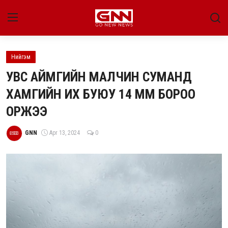
Нийгэм
Улс төр
УВС АЙМГИЙН МАЛЧИН СУМАНД
Нийгэм
ХАМГИЙН ИХ БУЮУ 14 ММ БОРОО
ОРЖЭЭ
Энтертайнмент
Эдийн засаг
GNN
Apr 13, 2024
0
Live
Гадаад мэдээ
People