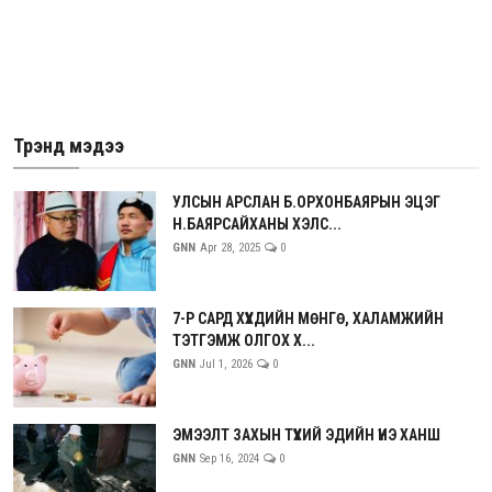
Трэнд мэдээ
УЛСЫН АРСЛАН Б.ОРХОНБАЯРЫН ЭЦЭГ
Н.БАЯРСАЙХАНЫ ХЭЛС...
GNN
Apr 28, 2025
0
7-Р САРД ХҮҮХДИЙН МӨНГӨ, ХАЛАМЖИЙН
ТЭТГЭМЖ ОЛГОХ Х...
GNN
Jul 1, 2026
0
ЭМЭЭЛТ ЗАХЫН ТҮҮХИЙ ЭДИЙН ҮНЭ ХАНШ
GNN
Sep 16, 2024
0