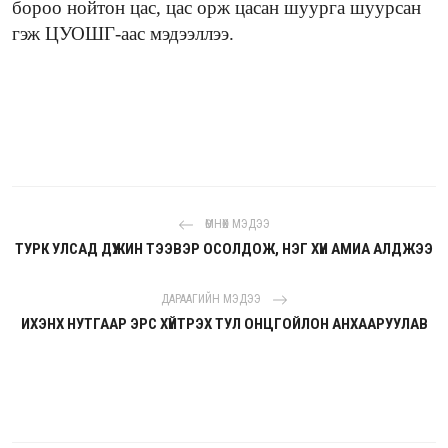
бороо нойтон цас, цас орж цасан шуурга шуурсан
гэж ЦУОШГ-аас мэдээллээ.
ӨМНӨХ МЭДЭЭ
ТУРК УЛСАД ДҮҮЖИН ТЭЭВЭР ОСОЛДОЖ, НЭГ ХҮН АМИА АЛДЖЭЭ
ДАРААГИЙН МЭДЭЭ
ИХЭНХ НУТГААР ЭРС ХҮЙТРЭХ ТУЛ ОНЦГОЙЛОН АНХААРУУЛАВ