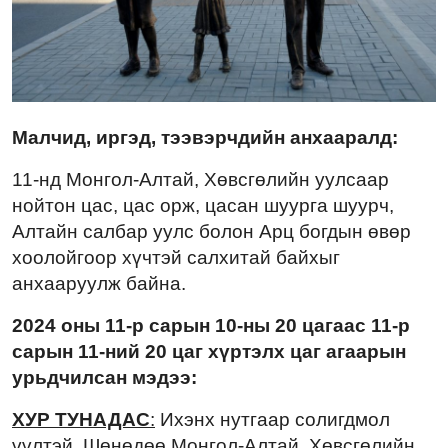
Малчид, иргэд, тээвэрчдийн анхааралд:
11-нд Монгол-Алтай, Хөвсгөлийн уулсаар
нойтон цас, цас орж, цасан шуурга шуурч,
Алтайн салбар уулс болон Арц богдын өвөр
хоолойгоор хүчтэй салхитай байхыг
анхааруулж байна.
2024 оны 11-р сарын 10-ны 20 цагаас 11-р
сарын 11-ний 20 цаг хүртэлх цаг агаарын
урьдчилсан мэдээ:
ХУР ТУНАДАС
:
Ихэнх нутгаар солигдмол
үүлтэй. Шөнөдөө Монгол-Алтай, Хөвсгөлийн