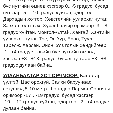
бүс нутгийн өмнөд хэсгээр 0...-5 градус, бусад
нутгаар -5…-10 градус хүйтэн, өдөртөө
Дархадын хотгор, Хөвсгөлийн уулархаг нутаг,
Завхан голын эх, Хүрэнбэлчир орчмоор -3...-8
градус хүйтэн, Монгол-Алтай, Хангай, Хэнтийн
уулархаг нутаг, Тэс, Эг, Үүр, Ерөө, Туул,
Тэрэлж, Хэрлэн, Онон, Улз голын хөндийгөөр
-1...+4 градус, говийн бүс нутгийн өмнөд
хэсгээр +8...+13 градус, бусад нутгаар +3...+8
градус дулаан байна.
УЛААНБААТАР ХОТ ОРЧМООР:
Багавтар
үүлтэй. Цас орохгүй. Салхи баруунаас
секундэд 5-10 метр. Шөнөдөө Яармаг-Сонгины
орчмоор -17…-19 градус, бусад хэсгээр
-10…-12 градус хүйтэн, өдөртөө +2...+4 градус
дулаан байна.