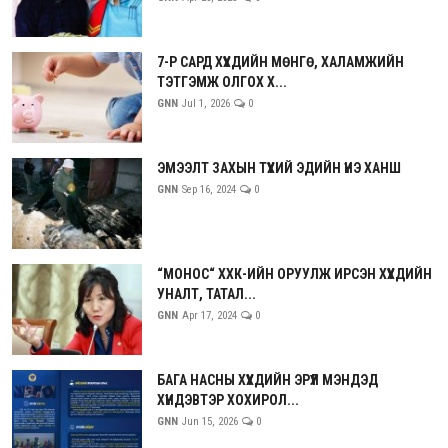
7-Р САРД ХҮҮХДИЙН МӨНГӨ, ХАЛАМЖИЙН
ТЭТГЭМЖ ОЛГОХ Х...
GNN
Jul 1, 2026
0
ЭМЭЭЛТ ЗАХЫН ТҮҮХИЙ ЭДИЙН ҮНЭ ХАНШ
GNN
Sep 16, 2024
0
“МОНОС“ ХХК-ИЙН ОРУУЛЖ ИРСЭН ХҮҮХДИЙН
УНАЛТ, ТАТАЛ...
GNN
Apr 17, 2024
0
БАГА НАСНЫ ХҮҮХДИЙН ЭРҮҮЛ МЭНДЭД
ХҮНДЭВТЭР ХОХИРОЛ...
GNN
Jun 15, 2026
0