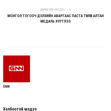
ДАРААГИЙН МЭДЭЭ
МОНГОЛ ТОГООЧ ДЭЛХИЙН АВАРГААС ПАСТА ТӨРЛӨӨР АЛТАН
МЕДАЛЬ ХҮРТЛЭЭ
GNN
Холбоотой мэдээ