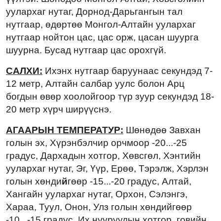
уулархаг нутаг, Дорнод-Дарьгангын тал
нутгаар, өдөртөө Монгол-Алтайн уулархаг
нутгаар нойтон цас, цас орж, цасан шуурга
шуурна. Бусад нутгаар цас орохгүй.
САЛХИ:
Ихэнх нутгаар баруунаас секундэд 7-
12 метр, Алтайн салбар уулс болон Арц
богдын өвөр хоолойгоор түр зуур секундэд 18-
20 метр хүрч ширүүснэ.
АГААРЫН ТЕМПЕРАТУР:
Шөнөдөө Завхан
голын эх, Хүрэнбэлчир орчмоор -20...-25
градус, Дархадын хотгор, Хөвсгөл, Хэнтийн
уулархаг нутаг, Эг, Үүр, Ерөө, Тэрэлж, Хэрлэн
голын хөнди
й
гөөр -15...-20 градус, Алтай,
Хангайн уулархаг нутаг, Орхон, Сэлэнгэ,
Хараа, Туул, Онон, Улз голын хөндийгөөр
-10...-15 градус, Их нууруудын хотгор, говийн