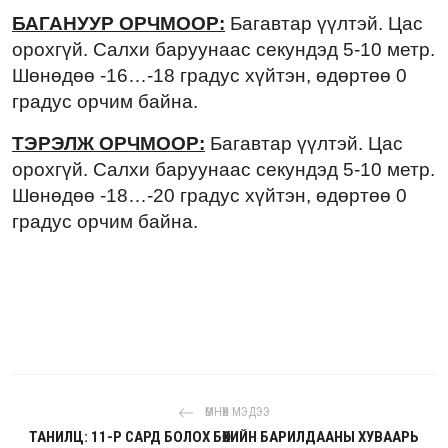
БАГАНУУР ОРЧМООР:
Багавтар үүлтэй. Цас
орохгүй. Салхи баруунаас секундэд 5-10 метр.
Шөнөдөө -16…-18 градус хүйтэн, өдөртөө 0
градус орчим байна.
ТЭРЭЛЖ ОРЧМООР:
Багавтар үүлтэй. Цас
орохгүй. Салхи баруунаас секундэд 5-10 метр.
Шөнөдөө -18…-20 градус хүйтэн, өдөртөө 0
градус орчим байна.
ӨМНӨХ МЭДЭЭ
ТАНИЛЦ: 11-Р САРД БОЛОХ БӨХИЙН БАРИЛДААНЫ ХУВААРЬ