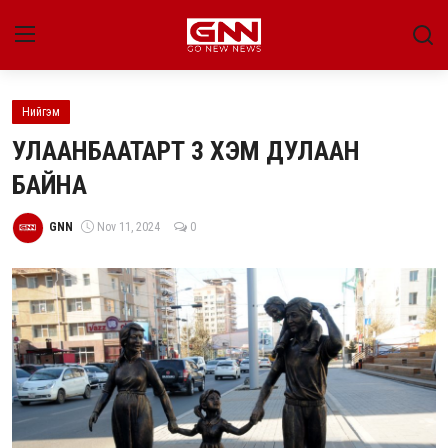
Нийгэм
Улс төр
УЛААНБААТАРТ 3 ХЭМ ДУЛААН
Нийгэм
БАЙНА
Энтертайнмент
GNN
Nov 11, 2024
0
Эдийн засаг
Live
Гадаад мэдээ
People