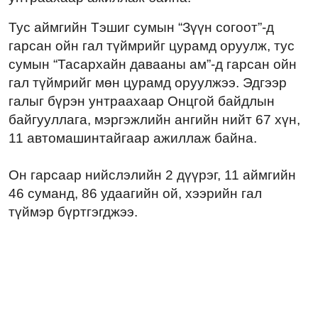
Тус аймгийн Тэшиг сумын “Зүүн согоот”-д
гарсан ойн гал түймрийг цурамд оруулж, тус
сумын “Тасархайн давааны ам”-д гарсан ойн
гал түймрийг мөн цурамд оруулжээ. Эдгээр
галыг бүрэн унтраахаар Онцгой байдлын
байгууллага, мэргэжлийн ангийн нийт 67 хүн,
11 автомашинтайгаар ажиллаж байна.
Он гарсаар нийслэлийн 2 дүүрэг, 11 аймгийн
46 суманд, 86 удаагийн ой, хээрийн гал
түймэр бүртгэгджээ.