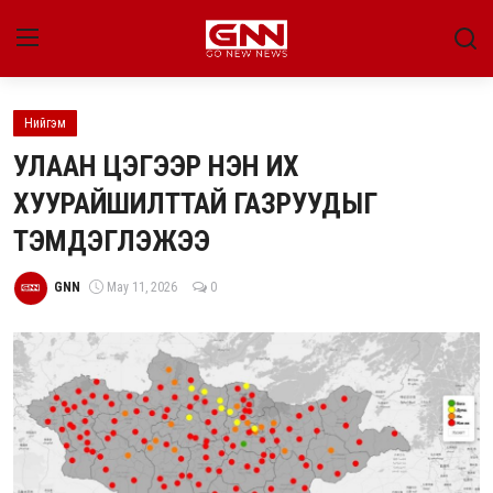
Нийгэм
Улс төр
УЛААН ЦЭГЭЭР НЭН ИХ
Нийгэм
ХУУРАЙШИЛТТАЙ ГАЗРУУДЫГ
ТЭМДЭГЛЭЖЭЭ
Энтертайнмент
Эдийн засаг
GNN
May 11, 2026
0
Live
Гадаад мэдээ
People