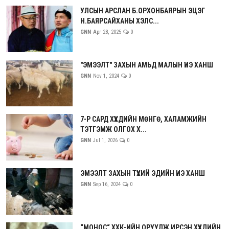
УЛСЫН АРСЛАН Б.ОРХОНБАЯРЫН ЭЦЭГ
Н.БАЯРСАЙХАНЫ ХЭЛС...
GNN
Apr 28, 2025
0
"ЭМЭЭЛТ" ЗАХЫН АМЬД МАЛЫН ҮНЭ ХАНШ
GNN
Nov 1, 2024
0
7-Р САРД ХҮҮХДИЙН МӨНГӨ, ХАЛАМЖИЙН
ТЭТГЭМЖ ОЛГОХ Х...
GNN
Jul 1, 2026
0
ЭМЭЭЛТ ЗАХЫН ТҮҮХИЙ ЭДИЙН ҮНЭ ХАНШ
GNN
Sep 16, 2024
0
“МОНОС“ ХХК-ИЙН ОРУУЛЖ ИРСЭН ХҮҮХДИЙН