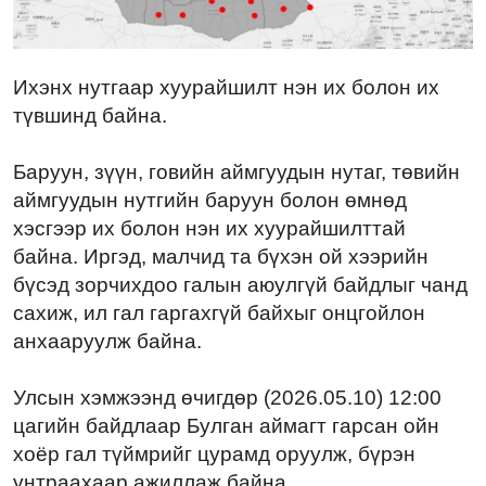
Ихэнх нутгаар хуурайшилт нэн их болон их
түвшинд байна.
Баруун, зүүн, говийн аймгуудын нутаг, төвийн
аймгуудын нутгийн баруун болон өмнөд
хэсгээр их болон нэн их хуурайшилттай
байна. Иргэд, малчид та бүхэн ой хээрийн
бүсэд зорчихдоо галын аюулгүй байдлыг чанд
сахиж, ил гал гаргахгүй байхыг онцгойлон
анхааруулж байна.
Улсын хэмжээнд өчигдөр (2026.05.10) 12:00
цагийн байдлаар Булган аймагт гарсан ойн
хоёр гал түймрийг цурамд оруулж, бүрэн
унтраахаар ажиллаж байна.