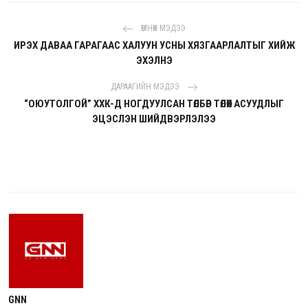
ӨМНӨХ МЭДЭЭ
ИРЭХ ДАВАА ГАРАГААС ХАЛУУН УСНЫ ХЯЗГААРЛАЛТЫГ ХИЙЖ
ЭХЭЛНЭ
ДАРААГИЙН МЭДЭЭ
“ОЮУТОЛГОЙ” ХХК-Д НОГДУУЛСАН ТӨЛБӨР ТӨЛӨХ АСУУДЛЫГ
ЭЦЭСЛЭН ШИЙДВЭРЛЭЛЭЭ
GNN