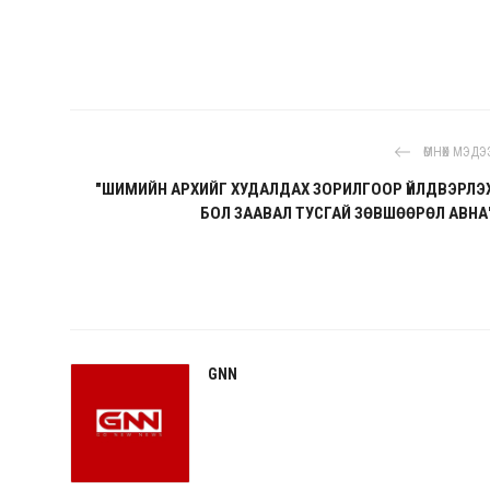
ӨМНӨХ МЭДЭ
"ШИМИЙН АРХИЙГ ХУДАЛДАХ ЗОРИЛГООР ҮЙЛДВЭРЛЭ
БОЛ ЗААВАЛ ТУСГАЙ ЗӨВШӨӨРӨЛ АВНА
GNN