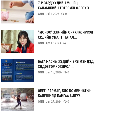
7-Р САРД ХҮҮХДИЙН МӨНГӨ,
ХАЛАМЖИЙН ТЭТГЭМЖ ОЛГОХ Х...
GNN
Jul 1, 2026
0
“МОНОС“ ХХК-ИЙН ОРУУЛЖ ИРСЭН
ХҮҮХДИЙН УНАЛТ, ТАТАЛ...
GNN
Apr 17, 2024
0
БАГА НАСНЫ ХҮҮХДИЙН ЭРҮҮЛ МЭНДЭД
ХҮНДЭВТЭР ХОХИРОЛ...
GNN
Jun 15, 2026
0
ОБЕГ: ЯАРМАГ, БИО КОМБИНАТЫН
БАЙРШИЛД БАЙГАА АЙЛУУ...
GNN
Jun 27, 2024
0