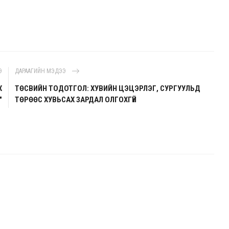
Э
ДАРААГИЙН МЭДЭЭ
Х
ТӨСВИЙН ТОДОТГОЛ: ХУВИЙН ЦЭЦЭРЛЭГ, СУРГУУЛЬД
"
ТӨРӨӨС ХУВЬСАХ ЗАРДАЛ ОЛГОХГҮЙ