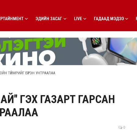
ЕРТАЙНМЕНТ
ЭДИЙН ЗАСАГ
LIVE
ГАДААД МЭДЭЭ
ОЙН ТҮЙМРИЙГ БҮРЭН УНТРААЛАА
АЙ" ГЭХ ГАЗАРТ ГАРСАН
ТРААЛАА
0