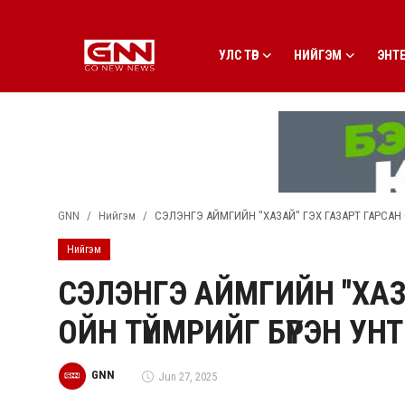
УЛС ТӨР
НИЙГЭМ
ЭНТ
Улс төр
Нийгэм
Энтертайнмент
GNN
Нийгэм
СЭЛЭНГЭ АЙМГИЙН "ХАЗАЙ" ГЭХ ГАЗАРТ ГАРСАН 
Эдийн засаг
Нийгэм
Live
СЭЛЭНГЭ АЙМГИЙН "ХАЗ
Гадаад мэдээ
ОЙН ТҮЙМРИЙГ БҮРЭН УН
People
GNN
Jun 27, 2025