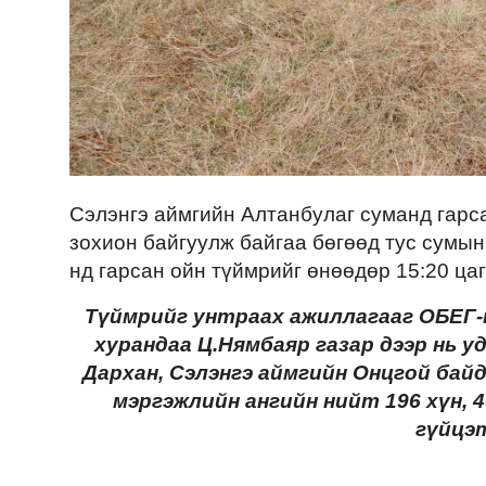
Сэлэнгэ аймгийн Алтанбулаг суманд гарс
зохион байгуулж байгаа бөгөөд тус сумын 
нд гарсан ойн түймрийг өнөөдөр 15:20 ца
Түймрийг унтраах ажиллагааг ОБЕГ-
хурандаа Ц.Нямбаяр газар дээр нь у
Дархан, Сэлэнгэ аймгийн Онцгой байд
мэргэжлийн ангийн нийт 196 хүн, 
гүйцэ