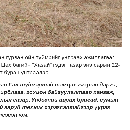
ан гурван ойн түймрийг унтраах ажиллагааг
Цөх багийн “Хазай” гэдэг газар энэ сарын 22-
гт бүрэн унтраалаа.
ын Гал түймэртэй тэмцэх газрын дарга,
дирдлага, зохион байгуулалтаар хангаж,
лын газар, Үндэсний аврах бригад, сумын
40 гаруй техник хэрэгсэлтэйгээр үүрэг
тгэсэн юм.