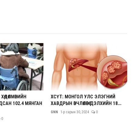
ХӨДӨЛМӨРИЙН
ХСҮТ: МОНГОЛ УЛС ЭЛЭГНИЙ
САН 102.4 МЯНГАН
ХАВДРЫН ӨВЧЛӨЛӨӨРӨӨ ДЭЛХИЙН 18...
GNN
1-р сарын 30, 2024
0
0