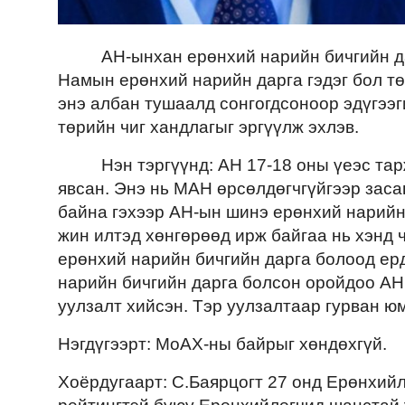
АН-ынхан ерөнхий нарийн бичгийн да
Намын ерөнхий нарийн дарга гэдэг бол тө
энэ албан тушаалд сонгогдсоноор эдүгээг
төрийн чиг хандлагыг эргүүлж эхлэв.
Нэн тэргүүнд: АН 17-18 оны үеэс та
явсан. Энэ нь МАН өрсөлдөгчгүйгээр заса
байна гэхээр АН-ын шинэ ерөнхий нарий
жин илтэд хөнгөрөөд ирж байгаа нь хэнд ч
ерөнхий нарийн бичгийн дарга болоод ерд
нарийн бичгийн дарга болсон оройдоо А
уулзалт хийсэн. Тэр уулзалтаар гурван ю
Нэгдүгээрт: МоАХ-ны байрыг хөндөхгүй.
Хоёрдугаарт: С.Баярцогт 27 онд Ерөнхий