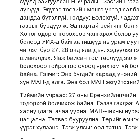
сүүлд байгуулсан Н.Учралын Засгийн газар
дүрүүд. Эдүгээ төсвийн мөнгө үрээд салб
дандаа бүтэлгүй. Голдуу: Болохгүй, чадах
газрыг бүрдүүлж. Эд нартай рейтинг бол я
Хоног өдөр өнгөрөхөөр чангарах болов уу 
болоод УИХ-д байгаа гишүүд нь урам муут
чиглэл бүр 27, 28 онд ялагдъя, хэдүүлээ 
шивнэлдэх. Явж байсан том төслүүд ээлж
болохоор тойрогтоо очоод ярих юмгүй бол
байна. Гэвчиг: Энэ бүгдийг хараад үнэний
хүн МАН-д алга. Энэ бол МАН эвгүйтсэни
Тиймийн учраас: 27 оны Ерөнхийлөгчийн,
тодорхой болчихож байна. Гэлээ гэхдээ: 
хариуцлага, ачаа үүрнэ. МАН-ынхны нураа
цэгцэлнэ. Татвар бууруулна. Төрийг өмчгү
үүрэг хүлээнэ. Тэгж улсыг өөд татна. Тэгж