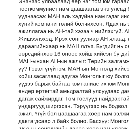
Энэнээс улбаалаад өөр нэг том юм гараад
посткоммунист нам цаашаагаа энэ улсад 
үүднээсээ: МАН аль хэдүйнэ нам гэдэг ин
хүний компани төлий болчихсон. Ядах нь 
ажиллагаа нь АН-тай хэзээ ч нийлэхгүй. 
Жишээлэхэд: Ирэх сонгуулиар АН ялаад, 
дараагийнхаар нь МАН ялъя. Бүгдийг нь с
өөрсдийнхөө 16 оноос хойш хийсэн бүгдий
МАН-ынхан АН-ын ажлыг: Төрийн залгамж 
үү? Гэвэл үгүй юм. МАН-ын Монголд хийсэ
хойш засаглаад эдүгээ Монголыг юу болго
үүдээ барьж байгаа компаниас их юм Мон
өндөр өртөгтэй амьдралтай улсуудаас да
дагаж сайжирдаг. Том төслүүд найдвартай 
ундаргууд ширгэсэн. Тэрүүгээр нь бодвол
ажил. Үгүй бол цаашаагаа хоёр нам ээлж
давтагдсаар л байх болно. Басхүү: Монг
28 оны сонгуулийн дараа хоёр нам үлдэж,