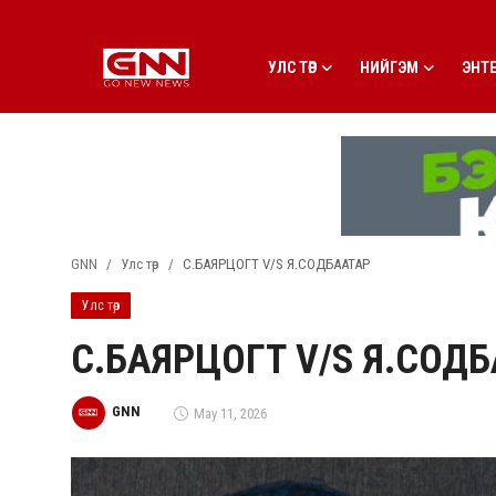
УЛС ТӨР
НИЙГЭМ
ЭНТ
Улс төр
Нийгэм
Энтертайнмент
GNN
Улс төр
С.БАЯРЦОГТ V/S Я.СОДБААТАР
Эдийн засаг
Улс төр
Live
С.БАЯРЦОГТ V/S Я.СОД
Гадаад мэдээ
GNN
May 11, 2026
People