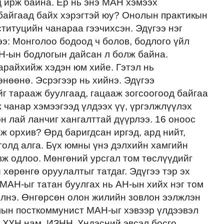
 ирж байна. Ер нь энэ МАН хэмээх
байгаад байх хэрэгтэй юу? Онолын практикын
ституцийн чанараа гээчихсэн. Эдүгээ нэг
ээ: Монголоо бодоод ч болов, бодлого үйл
АН-ын бодлогын дайсан л болж байна.
арайхийж хэдэн юм хийе. Гэтэл нь
өнөөнө. Эсрэгээр нь хийнэ. Эдүгээ
г тарааж буулгаад, гацааж зогсоогоод байгаа
чанар хэмээгээд үлдээх үү, үргэлжлүүлэх
н лай ланчиг хангалттай дүүрлээ. 16 оноос
ж орхив? Өрд баригдсан иргэд, ард нийт,
голд алга. Бүх юмны үнэ дэлхийн хамгийн
вж одлоо. Мөнгөний урсгал том төслүүдийг
хөрөнгө оруулалтыг татдаг. Эдүгээ тэр эх
 МАН-ыг татан буулгах нь АН-ын хийх нэг том
илнэ. Өнгөрсөн олон жилийн зовлон ээлжлэн
олын посткоммунист МАН-ыг хэвээр үлдээвэл
 ХҮН нам, ИЗНН, Үндэсний эвсэл босго