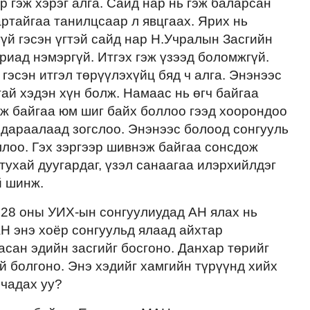
 гэж хэрэг алга. Сайд нар нь гэж баларсан
артайгаа танилцсаар л явцгаах. Ярих нь
гүй гэсэн үгтэй сайд нар Н.Учралын Засгийн
риад нэмэргүй. Итгэх гэж үзээд боломжгүй.
гэсэн итгэл төрүүлэхүйц бяд ч алга. Энэнээс
ай хэдэн хүн болж. Намаас нь өгч байгаа
гэж байгаа юм шиг байх боллоо гээд хоорондоо
 дараалаад зогслоо. Энэнээс болоод сонгууль
лоо. Гэх зэргээр шивнэж байгаа сонсдож
 тухай дуугардаг, үзэл санаагаа илэрхийлдэг
й шинж.
 28 оны УИХ-ын сонгуулиудад АН ялах нь
АН энэ хоёр сонгуульд ялаад айхтар
сан эдийн засгийг босгоно. Данхар төрийг
й болгоно. Энэ хэдийг хамгийн түрүүнд хийх
 чадах уу?