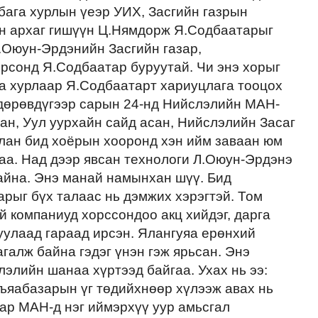
бага хурлын үеэр УИХ, Засгийн газрын
ын архаг гишүүн Ц.Нямдорж Я.Содбаатарыг
Л.Оюун-Эрдэнийн Засгийн газар,
орсонд Я.Содбаатар буруутай. Чи энэ хорыг
га хурлаар Я.Содбаатарт хариуцлага тооцох
ь дөрөвдүгээр сарын 24-нд Нийслэлийн МАН-
ан, Уул уурхайн сайд асан, Нийслэлийн Засаг
лан бид хоёрын хооронд хэн ийм заваан юм
аа. Над дээр явсан технологи Л.Оюун-Эрдэнэ
байна. Энэ манай намынхан шүү. Бид
рыг бүх талаас нь дэмжих хэрэгтэй. Том
й компаниуд хорссондоо акц хийдэг, дарга
туулаад гараад ирсэн. Ялангуяа ерөнхий
галж байна гэдэг үнэн гэж ярьсан. Энэ
лийн шанаа хүртээд байгаа. Ухах нь ээ:
ъяабазарын үг төдийхнөөр хүлээж авах нь
ар МАН-д нэг иймэрхүү уур амьсгал