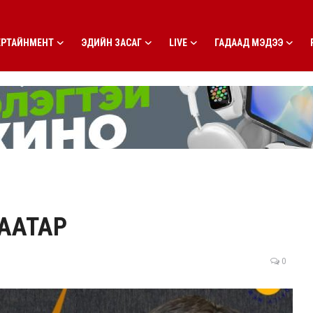
ЕРТАЙНМЕНТ
ЭДИЙН ЗАСАГ
LIVE
ГАДААД МЭДЭЭ
БААТАР
0