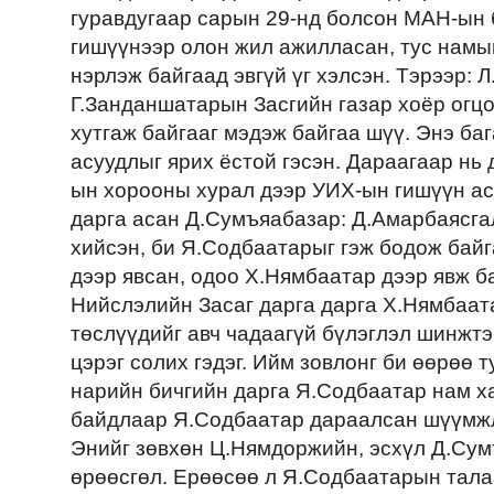
гуравдугаар сарын 29-нд болсон МАН-ын 
гишүүнээр олон жил ажилласан, тус нам
нэрлэж байгаад эвгүй үг хэлсэн. Тэрээр: 
Г.Занданшатарын Засгийн газар хоёр огц
хутгаж байгааг мэдэж байгаа шүү. Энэ ба
асуудлыг ярих ёстой гэсэн. Дараагаар н
ын хорооны хурал дээр УИХ-ын гишүүн ас
дарга асан Д.Сумъяабазар: Д.Амарбаясга
хийсэн, би Я.Содбаатарыг гэж бодож байг
дээр явсан, одоо Х.Нямбаатар дээр явж 
Нийслэлийн Засаг дарга дарга Х.Нямбаата
төслүүдийг авч чадаагүй бүлэглэл шинжтэ
цэрэг солих гэдэг. Ийм зовлонг би өөрөө 
нарийн бичгийн дарга Я.Содбаатар нам ха
байдлаар Я.Содбаатар дараалсан шүүмжлэ
Энийг зөвхөн Ц.Нямдоржийн, эсхүл Д.Сум
өрөөсгөл. Ерөөсөө л Я.Содбаатарын тала