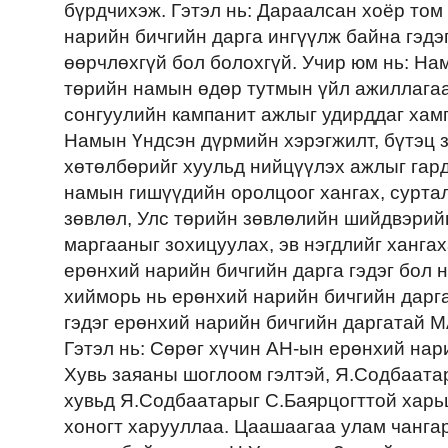
бүрдчихэж. Гэтэл нь: Дараалсан хоёр том
нарийн бичгийн дарга ингүүлж байна гэдэг
өөрчлөхгүй бол болохгүй. Учир юм нь: На
төрийн намын өдөр тутмын үйл ажиллагаа,
сонгуулийн кампанит ажлыг удирддаг хамг
Намын Үндсэн дүрмийн хэрэгжилт, бүтэц 
хөтөлбөрийг хуульд нийцүүлэх ажлыг гард
намын гишүүдийн оролцоог хангах, суртал
зөвлөл, Улс төрийн зөвлөлийн шийдвэрий
маргааныг зохицуулах, эв нэгдлийг хангах
ерөнхий нарийн бичгийн дарга гэдэг бол 
хийморь нь ерөнхий нарийн бичгийн дарга
гэдэг ерөнхий нарийн бичгийн даргатай М
Гэтэл нь: Сөрөг хүчин АН-ын ерөнхий нар
Хувь заяаны шоглоом гэлтэй, Я.Содбаатар
хувьд Я.Содбаатарыг С.Баярцогттой харьц
хоногт харууллаа. Цаашаагаа улам чанга