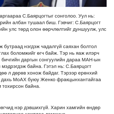
ргаараа С.Баярцогтыг сонголоо. Уул нь:
рийн албан тушаал биш. Гэвчиг: С.Баярцогт
ийн улс төрд олон өөрчлөлтийг дуншуулж, улс
рж бутраад нэгдэж чадалгүй саяхан болтол
глах боломжийг өгч байж. Тэр нь яаж илэрч
н бичгийн даргын сонгуулийн дараа МАН-ын
 мэдрэгдэж байна. Гэтэл нь: С.Баярцогт
өө л дөрөв хонож байдаг. Тэрээр ерөнхий
Н дахь МоАХ буюу Женко фракцынхантайгаа
м тохирсон байна.
лөгчид нэр дэвшихгүй. Харин хамгийн өндөр