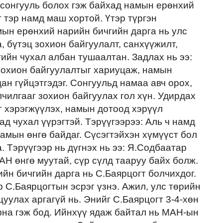
 сонгууль болох гэж байхад намын ерөнхий
 тэр намд маш хортой. Үтэр түргэн
мын ерөнхий нарийн бичгийн дарга нь улс
 бүтэц зохион байгуулалт, санхүүжилт,
ийн чухал албан тушаалтан. Задлах нь ээ:
зохион байгуулалтыг хариуцаж, намын
ан гүйцэтгэдэг. Сонгуульд намаа авч орох,
чилгааг зохион байгуулах гол хүн. Удирдах
г хэрэгжүүлэх, намын дотоод хэрүүл
ад чухал үүрэгтэй. Тэрүүгээрээ: Аль ч намд
намын өнгө байдаг. Сүсэгтэйхэн хүмүүст бол
. Тэрүүгээр нь дүгнэх нь ээ: Я.Содбаатар
АН өнгө муутай, сүр сүлд тааруу байх болж.
ийн бичгийн дарга нь С.Баярцогт болчихдог.
 С.Баярцогтын эсрэг үзнэ. Ажил, улс төрийн
уулах аргагүй нь. Энийг С.Баярцогт 3-4-хөн
рна гэж бод. Ийнхүү ядаж байтал нь МАН-ын