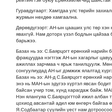
рейтингтэй буюу Ерөнхийлөгчид шанстай 
Гуравдугаарт: Хамтдаа улс төрийн захиал
журмын нөхдөө хамгаална.
Дөрөвдүгээрт: АН-ын цааших улс төр хэн н
явахгүй. Нам доторх үзэл бодлын цайзаа 
барьжээ.
Базах нь ээ: С.Баярцогт ерөнхий нарийн б
фракцуудаа нэгтгэж АН-ын хагарлыг цаву
ажиллах зарчмаа ч ярьж танилцуулж. Мөн
сонгуулиудад АН-ыг дэмжиж ялалтад хүрг
Базах нь ээ: АН-д С.Баярцогт ерөнхий на
энэ нь МАН-ын эдүгээ хүртэл явсан бодит 
байсан учир том, хүнд харагдаж байж. МА
Нэн ялангуяа С.Баярцогттой ижил албан 
цохиод авсантай адил юм өнгөрч байгаа ө
Я.Содбаатар сүүлийн үест нам дотроосоо