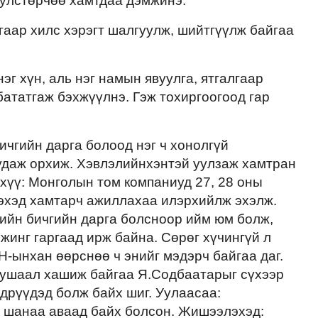
улстөрчөө хамтдаа дэмжинэ.
гаар хилс хэрэгт шалгуулж, шийтгүүлж байгаа
эг хүн, аль нэг намын явуулга, ятгалгаар
бататгаж бэхжүүлнэ. Гэж тохиргоогоод гар
ичгийн дарга болоод нэг ч хонолгүй
удаж орхиж. Хэвлэлийнхэнтэй уулзаж хамтран
хүү: Монголын том компаниуд 27, 28 оны
эхэд хамтарч ажиллахаа илэрхийлж эхэлж.
рийн бичгийн дарга болсноор ийм юм болж,
жинг гаргаад ирж байна. Сөрөг хүчингүй л
Н-ынхан өөрснөө ч энийг мэдэрч байгаа даг.
тушаал хашиж байгаа Я.Содбаатарыг сүхээр
дрүүдэд болж байх шиг. Уулаасаа:
 шанаа аваад байх болсон. Жишээлэхэд: