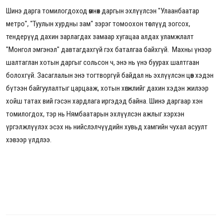
Шинэ дарга томилогдоход өмнөх даргын эхлүүлсэн "Улаанбаатар
метро", "Туулын хурдны зам" зэрэг томоохон төслүүд зогсох,
тендерүүд дахин зарлагдах замаар хугацаа алдах уламжлалт
"Монгол эмгэнэл" давтагдахгүй гэх баталгаа байхгүй.
Махны үнээр
шалтаглан хотын даргыг сольсон ч, энэ нь үнэ буурах шалтгаан
болохгүй. Засаглалын энэ тогтворгүй байдал нь эхлүүлсэн цөөн хэдэн
бүтээн байгуулалтыг царцааж, хотын хөгжлийг дахин хэдэн жилээр
хойш татах вий гэсэн хардлага иргэдэд байна. Шинэ даргаар хэн
томилогдох, тэр нь Нямбаатарын эхлүүлсэн ажлыг хэрхэн
үргэлжлүүлэх эсэх нь нийслэлчүүдийн хувьд хамгийн чухал асуулт
хэвээр үлдлээ.