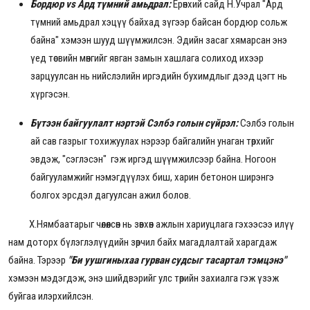
Бордюр vs Ард түмний амьдрал:
Ерөнхий сайд Н.Учрал "Ард
түмний амьдрал хэцүү байхад зүгээр байсан бордюр сольж
байна" хэмээн шууд шүүмжилсэн. Эдийн засаг хямарсан энэ
үед төсвийн мөнгийг явган замын хашлага солиход ихээр
зарцуулсан нь нийслэлийн иргэдийн бухимдлыг дээд цэгт нь
хүргэсэн.
Бүтээн байгуулалт нэртэй Сэлбэ голын
сүйрэл:
Сэлбэ голын
ай сав газрыг тохижуулах нэрээр байгалийн унаган төрхийг
эвдэж, "сэглэсэн"
гэж иргэд шүүмжилсээр байна. Ногоон
байгууламжийг нэмэгдүүлэх биш, харин бетонон ширэнгэ
болгох эрсдэл дагуулсан ажил болов.
Х.Нямбаатарыг чөлөөлсөн нь зөвхөн ажлын хариуцлага гэхээсээ илүү
нам доторх бүлэглэлүүдийн зөрчил байх магадлалтай харагдаж
байна. Тэрээр
"Би уушгиныхаа гурван судсыг тасартал тэмцэнэ"
хэмээн мэдэгдэж, энэ шийдвэрийг улс төрийн захиалга гэж үзэж
буйгаа илэрхийлсэн.