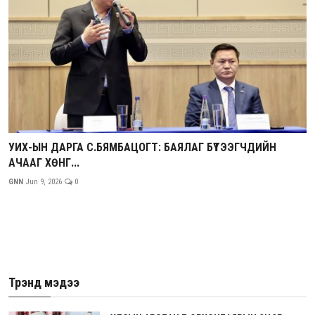
УИХ-ЫН ДАРГА С.БЯМБАЦОГТ: БАЯЛАГ БҮТЭЭГЧДИЙН
АЧААГ ХӨНГ...
GNN
Jun 9, 2026
0
Трэнд мэдээ