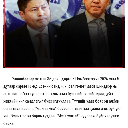
Улаанбаатар хотын 35 дахь дарга Х.Нямбаатарыг 2026 оны 5
дугаар сарын 16-нд Ерөнхий сайд Н.Учрал гэнэт чөлөөлсөн шийдвэр нь
зөвхөн нэг албан тушаалтны хувь заяа бус, нийслэлийн ирээдүйн
хөгжлийн чиг хандлагыг бүрхэгдүүллээ. Түүнийг чөлөөлөх болсон албан
ёсны шалтгаан нь "махны үнэ" байсан ч, хөшигний цаана өрнөж буй үйл
явц бодит тоон баримтууд нь “Мега хулгай” нүүрлэж буйг харуулж
байна.