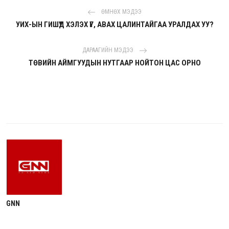
ӨМНӨХ МЭДЭЭ
УИХ-ЫН ГИШҮҮД ХЭЛЭХ ҮГ, АВАХ ЦАЛИНТАЙГАА УРАЛДАХ УУ?
ДАРААГИЙН МЭДЭЭ
ТӨВИЙН АЙМГУУДЫН НУТГААР НОЙТОН ЦАС ОРНО
GNN