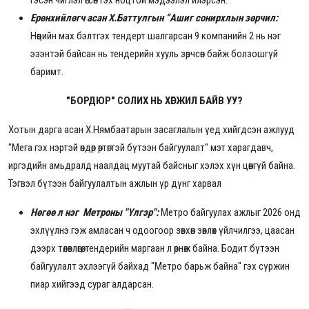
Ерөнхийлөгч асан Х.Баттулгын “Ашиг сонирхлын зөрчил:
Нөөцийн мах бэлтгэх тендерт шалгарсан 9 компанийн 2 нь нэг
эзэнтэй байсан нь тендерийн хууль зөрчсөн байж болзошгүй
баримт.
"БОРДЮР" СОЛИХ НЬ ХӨГЖИЛ БАЙВ УУ?
Хотын дарга асан Х.Нямбаатарын засаглалын үед хийгдсэн ажлууд
"Мега гэх нэртэй өндөр өртөгтэй бүтээн байгуулалт" мэт харагдавч,
иргэдийн амьдралд наалдац муутай байсныг хэлэх хүн цөөнгүй байна.
Тэгвэл бүтээн байгуулалтын ажлын үр дүнг харвал
Нөгөө л нэг
Метроны "Үлгэр":
Метро байгуулах ажлыг
2026 онд
эхлүүлнэ гэж амласан ч одоогоор зөвхөн зөвлөх үйлчилгээ, цаасан
дээрх төлөвлөгөө, тендерийн маргаан л өрнөж байна. Бодит бүтээн
байгуулалт эхлээгүй байхад "Метро барьж байна" гэх сүржин
пиар хийгээд сураг алдарсан.