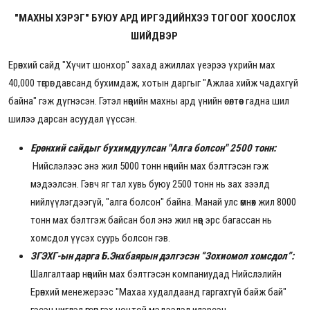
"МАХНЫ ХЭРЭГ" БУЮУ АРД ИРГЭДИЙНХЭЭ ТОГООГ ХООСЛОХ
ШИЙДВЭР
Ерөнхий сайд "Хүчит шонхор" захад ажиллах үеэрээ үхрийн мах
40,000 төгрөг давсанд бухимдаж, хотын даргыг "Ажлаа хийж чадахгүй
байна" гэж дүгнэсэн. Гэтэл нөө
ций
н махны ард үнийн өсөлтөөс гадна шил
шилээ дарсан асуудал үүссэн.
Ерөнхий сайдыг бухимдуулсан "Алга болсон" 2500 тонн:
Нийслэлээс энэ жил 5000 тонн нөөцийн мах бэлтгэсэн гэж
мэдээлсэн. Гэвч яг тал хувь буюу 2500 тонн нь зах зээлд
нийлүүлэгдээгүй, "алга болсон" байна. Манай улс өмнөх жил 8000
тонн мах бэлтгэж байсан бол энэ жил нөөц эрс багассан нь
хомсдол үүсэх суурь болсон гэв.
ЗГЭХГ-ын дарга Б.Энхбаярын дэлгэсэн “Зохиомол хомсдол”:
Шалгалтаар нөөцийн мах бэлтгэсэн компаниудад Нийслэлийн
Ерөнхий менежерээс "Махаа худалдаанд гаргахгүй байж бай"
гэсэн чиглэл өгсөн гэх ноцтой мэдээлэл илэрсэн.