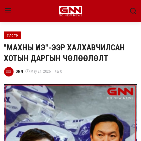
Улс төр
Улс төр
"МАХНЫ ҮНЭ"-ЭЭР ХАЛХАВЧИЛСАН
Нийгэм
ХОТЫН ДАРГЫН ЧӨЛӨӨЛӨЛТ
Энтертайнмент
GNN
May 21, 2026
0
Эдийн засаг
Live
Гадаад мэдээ
People