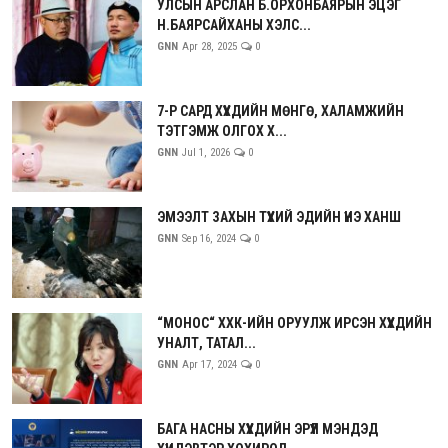
УЛСЫН АРСЛАН Б.ОРХОНБАЯРЫН ЭЦЭГ
Н.БАЯРСАЙХАНЫ ХЭЛС...
GNN
Apr 28, 2025
0
7-Р САРД ХҮҮХДИЙН МӨНГӨ, ХАЛАМЖИЙН
ТЭТГЭМЖ ОЛГОХ Х...
GNN
Jul 1, 2026
0
ЭМЭЭЛТ ЗАХЫН ТҮҮХИЙ ЭДИЙН ҮНЭ ХАНШ
GNN
Sep 16, 2024
0
“МОНОС“ ХХК-ИЙН ОРУУЛЖ ИРСЭН ХҮҮХДИЙН
УНАЛТ, ТАТАЛ...
GNN
Apr 17, 2024
0
БАГА НАСНЫ ХҮҮХДИЙН ЭРҮҮЛ МЭНДЭД